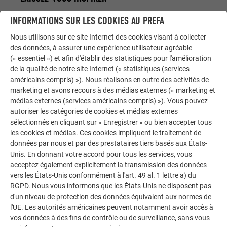
INFORMATIONS SUR LES COOKIES AU PREFA
La galerie de références PREFA démontre la
polyvalence de l’aluminium. Découvrez d’autres projets
Nous utilisons sur ce site Internet des cookies visant à collecter
impressionnants avec les solutions en aluminium
des données, à assurer une expérience utilisateur agréable
durables de PREFA pour toitures, systèmes solaires et
(« essentiel ») et afin d'établir des statistiques pour l'amélioration
de la qualité de notre site Internet (« statistiques (services
façades.
américains compris) »). Nous réalisons en outre des activités de
marketing et avons recours à des médias externes (« marketing et
médias externes (services américains compris) »). Vous pouvez
VOIR DAVANTAGE DE RÉFÉRENCES
autoriser les catégories de cookies et médias externes
sélectionnés en cliquant sur « Enregistrer » ou bien accepter tous
les cookies et médias. Ces cookies impliquent le traitement de
données par nous et par des prestataires tiers basés aux États-
Unis. En donnant votre accord pour tous les services, vous
acceptez également explicitement la transmission des données
vers les États-Unis conformément à l'art. 49 al. 1 lettre a) du
RGPD. Nous vous informons que les États-Unis ne disposent pas
d'un niveau de protection des données équivalent aux normes de
l'UE. Les autorités américaines peuvent notamment avoir accès à
vos données à des fins de contrôle ou de surveillance, sans vous