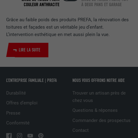
COULEUR ANTHRACITE
À DEUX PANS ET GARAGE
EXPIRATION
2 ans
Utilisé par le service de réseau social
Grâce au faible poids des produits PREFA, la rénovation des
UTILITÉ
LinkedIn pour suivre l'utilisation de
toitures et façades est un véritable jeu d’enfant.
services intégrés.
L’intervention esthétique en met aussi plein la vue.
LIRE LA SUITE
NOM
bscookie
FOURNISSEUR
LinkedIn
L’ENTREPRISE FAMILIALE | PREFA
NOUS VOUS OFFRONS NOTRE AIDE
EXPIRATION
2 ans
Durabilité
Trouver un artisan près de
Utilisé par le service de réseau social
chez vous
UTILITÉ
LinkedIn pour suivre l'utilisation de
Offres d’emploi
services intégrés
Questions & réponses
Presse
Commander des prospectus
Conformité
NOM
UserMatchHistory
Contact