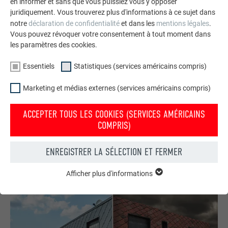
en informer et sans que vous puissiez vous y opposer
juridiquement. Vous trouverez plus d'informations à ce sujet dans
notre
déclaration de confidentialité
et dans les
mentions légales
.
Vous pouvez révoquer votre consentement à tout moment dans
les paramètres des cookies.
Essentiels
Statistiques (services américains compris)
Commander gratuitement des prospectus PREFA
Toiture, façade, solaire, gouttières et protection contre les
Marketing et médias externes (services américains compris)
crues – avec les produits PREFA en aluminium, votre maison
est non seulement jolie, mais aussi bien protégée !
ACCEPTER TOUS LES COOKIES (SERVICES AMÉRICAINS
COMPRIS)
COMMANDER GRATUITEMENT
ENREGISTRER LA SÉLECTION ET FERMER
Afficher plus d'informations
ESSENTIELS
Les cookies du groupe « Essentiels » sont nécessaires aux
fonctions de base du site Internet. Ils garantissent que le site
Internet fonctionne correctement.