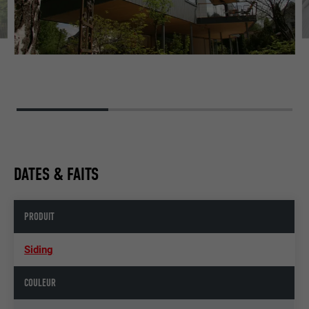
HA
DATES & FAITS
PRODUIT
Siding
COULEUR