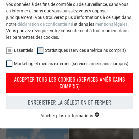
vos données à des fins de contrôle ou de surveillance, sans vous
en informer et sans que vous puissiez vous y opposer
juridiquement. Vous trouverez plus d'informations à ce sujet dans
notre
déclaration de confidentialité
et dans les
mentions légales
.
Vous pouvez révoquer votre consentement à tout moment dans
les paramètres des cookies.
Essentiels
Statistiques (services américains compris)
Commander gratuitement des prospectus PREFA
Marketing et médias externes (services américains compris)
Toiture, façade, solaire, gouttières et protection contre les
ACCEPTER TOUS LES COOKIES (SERVICES AMÉRICAINS
crues – avec les produits PREFA en aluminium, votre maison
COMPRIS)
est non seulement jolie, mais aussi bien protégée !
ENREGISTRER LA SÉLECTION ET FERMER
COMMANDER GRATUITEMENT
Afficher plus d'informations
ESSENTIELS
Les cookies du groupe « Essentiels » sont nécessaires aux
fonctions de base du site Internet. Ils garantissent que le site
Internet fonctionne correctement.