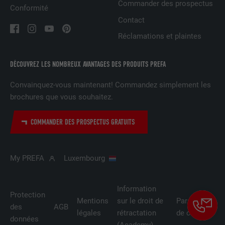
NOM
UserMatchHistory
Commander des prospectus
Conformité
Contact
FOURNISSEUR
LinkedIn
Réclamations et plaintes
EXPIRATION
29 jours
DÉCOUVREZ LES NOMBREUX AVANTAGES DES PRODUITS PREFA
Est utilisé pour suivre l'utilisateur sur
plusieurs sites Internet afin d'afficher de
Convainquez-vous maintenant! Commandez simplement les
UTILITÉ
la publicité adaptée aux préférences de
brochures que vous souhaitez.
l'utilisateur.
COMMANDER DES PROSPECTUS GRATUITS
NOM
lidc
My PREFA
Luxembourg
FOURNISSEUR
LinkedIn
EXPIRATION
1 jour
Information
Protection
Mentions
sur le droit de
Paramètres
Utilisé par le service de réseau social
des
AGB
légales
rétractation
de cookies
UTILITÉ
LinkedIn pour suivre l'utilisation de
données