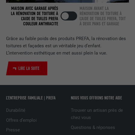
FOURNISSEUR
LinkedIn
MAISON AVEC GARAGE APRÈS
MAISON AVANT LA
LA RÉNOVATION DE TOITURE À
RÉNOVATION DE TOITURE À
EXPIRATION
2 ans
L’AIDE DE TUILES PREFA
L’AIDE DE TUILES PREFA, TOIT
COULEUR ANTHRACITE
À DEUX PANS ET GARAGE
Utilisé par le service de réseau social
UTILITÉ
LinkedIn pour suivre l'utilisation de
Grâce au faible poids des produits PREFA, la rénovation des
services intégrés.
toitures et façades est un véritable jeu d’enfant.
L’intervention esthétique en met aussi plein la vue.
NOM
bscookie
LIRE LA SUITE
FOURNISSEUR
LinkedIn
EXPIRATION
2 ans
L’ENTREPRISE FAMILIALE | PREFA
NOUS VOUS OFFRONS NOTRE AIDE
Utilisé par le service de réseau social
UTILITÉ
LinkedIn pour suivre l'utilisation de
Durabilité
Trouver un artisan près de
services intégrés
chez vous
Offres d’emploi
Questions & réponses
Presse