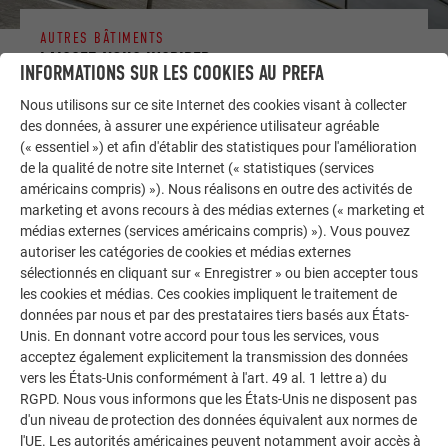
AUTRES BÂTIMENTS
LAISSEZ-VOUS INSPIRER
INFORMATIONS SUR LES COOKIES AU PREFA
Nous utilisons sur ce site Internet des cookies visant à collecter
La galerie de références PREFA démontre la
des données, à assurer une expérience utilisateur agréable
polyvalence de l’aluminium. Découvrez d’autres projets
(« essentiel ») et afin d'établir des statistiques pour l'amélioration
impressionnants avec les solutions en aluminium
de la qualité de notre site Internet (« statistiques (services
durables de PREFA pour toitures, systèmes solaires et
américains compris) »). Nous réalisons en outre des activités de
façades.
marketing et avons recours à des médias externes (« marketing et
médias externes (services américains compris) »). Vous pouvez
autoriser les catégories de cookies et médias externes
VOIR DAVANTAGE DE RÉFÉRENCES
sélectionnés en cliquant sur « Enregistrer » ou bien accepter tous
les cookies et médias. Ces cookies impliquent le traitement de
données par nous et par des prestataires tiers basés aux États-
Unis. En donnant votre accord pour tous les services, vous
acceptez également explicitement la transmission des données
vers les États-Unis conformément à l'art. 49 al. 1 lettre a) du
RGPD. Nous vous informons que les États-Unis ne disposent pas
d'un niveau de protection des données équivalent aux normes de
l'UE. Les autorités américaines peuvent notamment avoir accès à