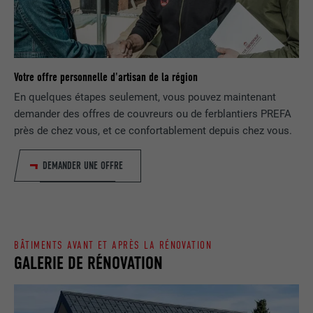
EXPIRATION
1 jour
NOM
lang
Enregistre un identifiant unique utilisé
pour générer des données statistiques
FOURNISSEUR
ads.linkedin.com
UTILITÉ
Votre offre personnelle d'artisan de la région
sur la manière dont l'utilisateur utilise le
En quelques étapes seulement, vous pouvez maintenant
site Internet.
EXPIRATION
Session
demander des offres de couvreurs ou de ferblantiers PREFA
près de chez vous, et ce confortablement depuis chez vous.
Enregistre la langue choisie par
UTILITÉ
NOM
_gaexp
l'utilisateur pour un site Internet.
DEMANDER UNE OFFRE
FOURNISSEUR
Google Optimize
NOM
lang
EXPIRATION
90 jours
FOURNISSEUR
LinkedIn
Est placé afin de tester si le navigateur
BÂTIMENTS AVANT ET APRÈS LA RÉNOVATION
UTILITÉ
autorise l'utilisation de cookies. Ne
GALERIE DE RÉNOVATION
EXPIRATION
Session
contient aucun élément d'identification.
Utilisé par LinkedIn lorsqu'un site
UTILITÉ
Internet contient une fenêtre « Suivez-