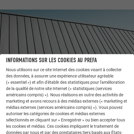
INFORMATIONS SUR LES COOKIES AU PREFA
Nous utilisons sur ce site Internet des cookies visant à collecter
des données, à assurer une expérience utilisateur agréable
(« essentiel ») et afin d'établir des statistiques pour l'amélioration
AUTRES BÂTIMENTS
de la qualité de notre site Internet (« statistiques (services
LAISSEZ-VOUS INSPIRER
américains compris) »). Nous réalisons en outre des activités de
marketing et avons recours à des médias externes (« marketing et
médias externes (services américains compris) »). Vous pouvez
La galerie de références PREFA démontre la
autoriser les catégories de cookies et médias externes
polyvalence de l’aluminium. Découvrez d’autres projets
sélectionnés en cliquant sur « Enregistrer » ou bien accepter tous
impressionnants avec les solutions en aluminium
les cookies et médias. Ces cookies impliquent le traitement de
durables de PREFA pour toitures, systèmes solaires et
données par nous et par des prestataires tiers basés aux États-