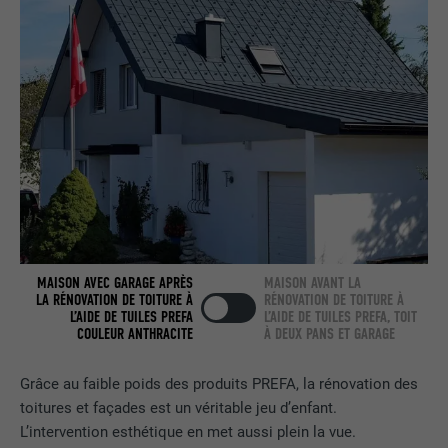
nous » intégrée.
NOM
bcookie
FOURNISSEUR
LinkedIn
EXPIRATION
2 ans
Utilisé par le service de réseau social
UTILITÉ
LinkedIn pour suivre l'utilisation de
services intégrés.
MAISON AVEC GARAGE APRÈS
MAISON AVANT LA
LA RÉNOVATION DE TOITURE À
RÉNOVATION DE TOITURE À
L’AIDE DE TUILES PREFA
L’AIDE DE TUILES PREFA, TOIT
NOM
bscookie
COULEUR ANTHRACITE
À DEUX PANS ET GARAGE
FOURNISSEUR
LinkedIn
Grâce au faible poids des produits PREFA, la rénovation des
toitures et façades est un véritable jeu d’enfant.
EXPIRATION
2 ans
L’intervention esthétique en met aussi plein la vue.