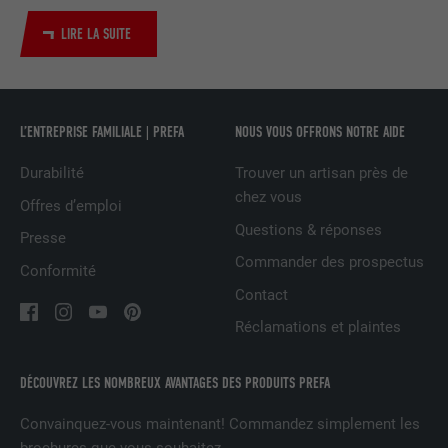
Utilisé par le service de réseau social
LIRE LA SUITE
UTILITÉ
LinkedIn pour suivre l'utilisation de
services intégrés
NOM
UserMatchHistory
L’ENTREPRISE FAMILIALE | PREFA
NOUS VOUS OFFRONS NOTRE AIDE
Durabilité
Trouver un artisan près de
FOURNISSEUR
LinkedIn
chez vous
Offres d’emploi
EXPIRATION
29 jours
Questions & réponses
Presse
Commander des prospectus
Est utilisé pour suivre l'utilisateur sur
Conformité
plusieurs sites Internet afin d'afficher de
Contact
UTILITÉ
la publicité adaptée aux préférences de
Réclamations et plaintes
l'utilisateur.
DÉCOUVREZ LES NOMBREUX AVANTAGES DES PRODUITS PREFA
NOM
lidc
Convainquez-vous maintenant! Commandez simplement les
FOURNISSEUR
LinkedIn
brochures que vous souhaitez.