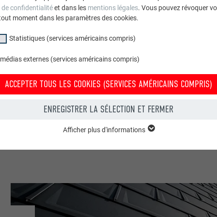
 de confidentialité
et dans les
mentions légales
. Vous pouvez révoquer vo
le e.u.
tout moment dans les paramètres des cookies.
Statistiques (services américains compris)
 médias externes (services américains compris)
ACCEPTER TOUS LES COOKIES (SERVICES AMÉRICAINS COMPRIS)
ENREGISTRER LA SÉLECTION ET FERMER
r
Afficher plus d'informations
groupe « Essentiels » sont nécessaires aux fonctions de base du site Intern
e le site Internet fonctionne correctement.
Afficher les informations relatives aux cookies
PHPSESSID
(SERVICES AMÉRICAINS COMPRIS)
UR
PHP
tatistiques (services américains compris) » nous aident à comprendre co