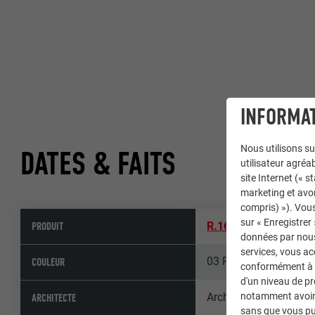
INFORMAT
Nous utilisons su
DATES & FAITS
utilisateur agréab
site Internet (« 
marketing et avo
compris) »). Vous
sur « Enregistrer
PRODUIT
R.16
,
Gouttière demi
données par nous 
services, vous a
03 P.10 noir
COULEUR
conformément à l'
d'un niveau de p
Architekturwerkstatt
notamment avoir 
ARCHITECTE
sans que vous pu