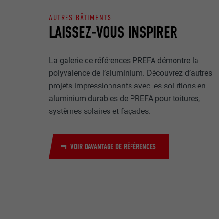
Internet est uti
EXPIRATION
Internet.
AUTRES BÂTIMENTS
LAISSEZ-VOUS INSPIRER
NOM
UTILITÉ
MARKETING ET 
FOURNISSE
La galerie de références PREFA démontre la
Les cookies « M
polyvalence de l’aluminium. Découvrez d’autres
annonceurs (pres
EXPIRATION
projets impressionnants avec les solutions en
visiteurs à tra
NOM
plateformes vid
aluminium durables de PREFA pour toitures,
UTILITÉ
systèmes solaires et façades.
FOURNISSE
NOM
EXPIRATION
FOURNISSE
NOM
VOIR DAVANTAGE DE RÉFÉRENCES
EXPIRATION
FOURNISSE
UTILITÉ
EXPIRATION
UTILITÉ
UTILITÉ