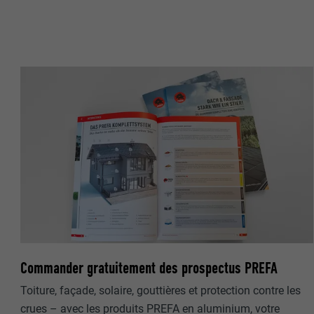
NOM
NOM
FOURNISSE
FOURNISSE
EXPIRATION
EXPIRATION
UTILITÉ
UTILITÉ
NOM
NOM
FOURNISSE
FOURNISSE
EXPIRATION
Commander gratuitement des prospectus PREFA
EXPIRATION
Toiture, façade, solaire, gouttières et protection contre les
UTILITÉ
UTILITÉ
crues – avec les produits PREFA en aluminium, votre