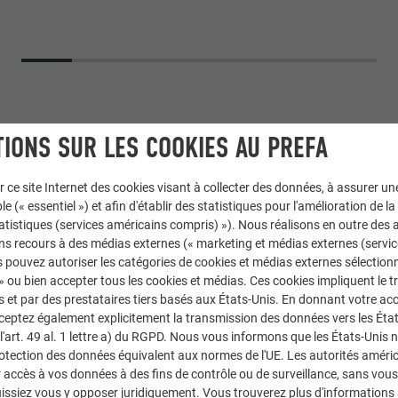
IONS SUR LES COOKIES AU PREFA
r ce site Internet des cookies visant à collecter des données, à assurer u
le (« essentiel ») et afin d'établir des statistiques pour l'amélioration de la
statistiques (services américains compris) »). Nous réalisons en outre des a
ns recours à des médias externes (« marketing et médias externes (servi
 pouvez autoriser les catégories de cookies et médias externes sélection
 » ou bien accepter tous les cookies et médias. Ces cookies impliquent le 
-ronde
,
Protection contre les crues
et par des prestataires tiers basés aux États-Unis. En donnant votre acc
cceptez également explicitement la transmission des données vers les Éta
art. 49 al. 1 lettre a) du RGPD. Nous vous informons que les États-Unis 
rotection des données équivalent aux normes de l'UE. Les autorités améri
 Dworzak - Grabher GmbH
accès à vos données à des fins de contrôle ou de surveillance, sans vous
issiez vous y opposer juridiquement. Vous trouverez plus d'informations 