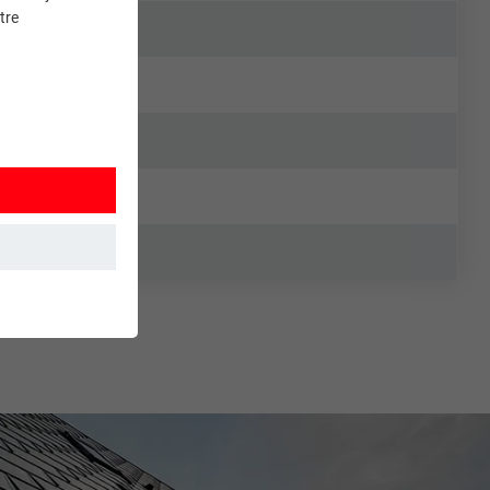
tre
et. Ils
mment le site