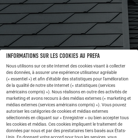
INFORMATIONS SUR LES COOKIES AU PREFA
Nous utilisons sur ce site Internet des cookies visant à collecter
des données, à assurer une expérience utilisateur agréable
AUTRES BÂTIMENTS
(« essentiel ») et afin d'établir des statistiques pour l'amélioration
LAISSEZ-VOUS INSPIRER
de la qualité de notre site Internet (« statistiques (services
américains compris) »). Nous réalisons en outre des activités de
marketing et avons recours à des médias externes (« marketing et
La galerie de références PREFA démontre la
médias externes (services américains compris) »). Vous pouvez
polyvalence de l’aluminium. Découvrez d’autres projets
autoriser les catégories de cookies et médias externes
impressionnants avec les solutions en aluminium
sélectionnés en cliquant sur « Enregistrer » ou bien accepter tous
durables de PREFA pour toitures, systèmes solaires et
les cookies et médias. Ces cookies impliquent le traitement de
façades.
données par nous et par des prestataires tiers basés aux États-
Unis. En donnant votre accord pour tous les services, vous