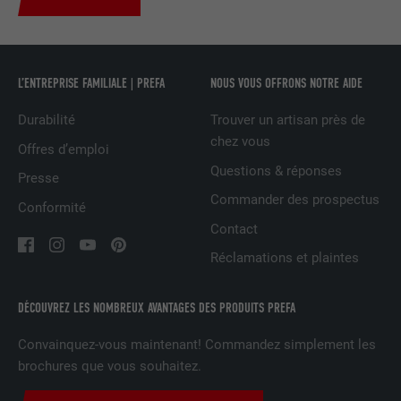
UTILITÉ
LinkedIn pour suivre l'utilisation de
services intégrés
L’ENTREPRISE FAMILIALE | PREFA
NOUS VOUS OFFRONS NOTRE AIDE
NOM
UserMatchHistory
Durabilité
Trouver un artisan près de
FOURNISSEUR
LinkedIn
chez vous
Offres d’emploi
Questions & réponses
Presse
EXPIRATION
29 jours
Commander des prospectus
Conformité
Est utilisé pour suivre l'utilisateur sur
Contact
plusieurs sites Internet afin d'afficher de
UTILITÉ
Réclamations et plaintes
la publicité adaptée aux préférences de
l'utilisateur.
DÉCOUVREZ LES NOMBREUX AVANTAGES DES PRODUITS PREFA
NOM
lidc
Convainquez-vous maintenant! Commandez simplement les
brochures que vous souhaitez.
FOURNISSEUR
LinkedIn