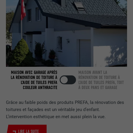
NOM
bcookie
FOURNISSEUR
LinkedIn
EXPIRATION
2 ans
Utilisé par le service de réseau social
UTILITÉ
LinkedIn pour suivre l'utilisation de
MAISON AVEC GARAGE APRÈS
MAISON AVANT LA
services intégrés.
LA RÉNOVATION DE TOITURE À
RÉNOVATION DE TOITURE À
L’AIDE DE TUILES PREFA
L’AIDE DE TUILES PREFA, TOIT
COULEUR ANTHRACITE
À DEUX PANS ET GARAGE
NOM
bscookie
Grâce au faible poids des produits PREFA, la rénovation des
FOURNISSEUR
LinkedIn
toitures et façades est un véritable jeu d’enfant.
L’intervention esthétique en met aussi plein la vue.
EXPIRATION
2 ans
LIRE LA SUITE
Utilisé par le service de réseau social