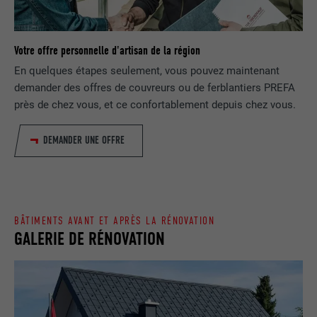
EXPIRATION
1 jour
NOM
lang
Enregistre un identifiant unique utilisé
Votre offre personnelle d'artisan de la région
pour générer des données statistiques
FOURNISSEUR
ads.linkedin.com
UTILITÉ
En quelques étapes seulement, vous pouvez maintenant
sur la manière dont l'utilisateur utilise le
site Internet.
demander des offres de couvreurs ou de ferblantiers PREFA
EXPIRATION
Session
près de chez vous, et ce confortablement depuis chez vous.
Enregistre la langue choisie par
UTILITÉ
NOM
_gaexp
DEMANDER UNE OFFRE
l'utilisateur pour un site Internet.
FOURNISSEUR
Google Optimize
NOM
lang
EXPIRATION
90 jours
FOURNISSEUR
LinkedIn
BÂTIMENTS AVANT ET APRÈS LA RÉNOVATION
Est placé afin de tester si le navigateur
GALERIE DE RÉNOVATION
UTILITÉ
autorise l'utilisation de cookies. Ne
EXPIRATION
Session
contient aucun élément d'identification.
Utilisé par LinkedIn lorsqu'un site
UTILITÉ
Internet contient une fenêtre « Suivez-
nous » intégrée.