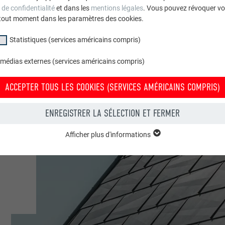
 de confidentialité
et dans les
mentions légales
. Vous pouvez révoquer vo
tout moment dans les paramètres des cookies.
Statistiques (services américains compris)
 médias externes (services américains compris)
ACCEPTER TOUS LES COOKIES (SERVICES AMÉRICAINS COMPRIS)
ENREGISTRER LA SÉLECTION ET FERMER
Afficher plus d'informations
groupe « Essentiels » sont nécessaires aux fonctions de base du site Intern
e le site Internet fonctionne correctement.
Afficher les informations relatives aux cookies
PHPSESSID
(SERVICES AMÉRICAINS COMPRIS)
UR
PHP
tatistiques (services américains compris) » nous aident à comprendre co