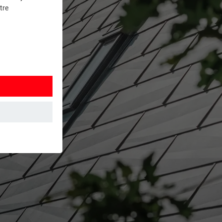
tre
et. Ils
mment le site