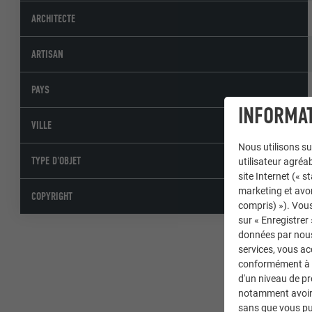
ARCHITECTE
ARTISAN
PAYS
INFORMAT
VILLE
Nous utilisons su
TYPE D'OBJET
utilisateur agréab
site Internet (« 
marketing et avo
COPYRIGHT
compris) »). Vous
sur « Enregistrer
données par nous 
services, vous a
conformément à l'
d'un niveau de p
notamment avoir 
sans que vous pu