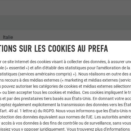
Italie
IONS SUR LES COOKIES AU PREFA
Maison individuelle à Lodi
r ce site Internet des cookies visant à collecter des données, à assurer u
Maisons individuelles
le (« essentiel ») et afin d'établir des statistiques pour l'amélioration de la
statistiques (services américains compris) »). Nous réalisons en outre des a
ns recours à des médias externes (« marketing et médias externes (servi
© PREFA | Werner Jäger
 pouvez autoriser les catégories de cookies et médias externes sélection
 » ou bien accepter tous les cookies et médias. Ces cookies impliquent le 
et par des prestataires tiers basés aux États-Unis. En donnant votre acc
cceptez également explicitement la transmission des données vers les Éta
art. 49 al. 1 lettre a) du RGPD. Nous vous informons que les États-Unis 
rotection des données équivalent aux normes de l'UE. Les autorités améri
accès à vos données à des fins de contrôle ou de surveillance, sans vous
issiez vous y opposer juridiquement. Vous trouverez plus d'informations 