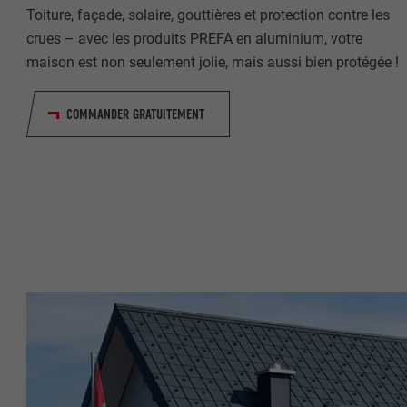
Toiture, façade, solaire, gouttières et protection contre les
crues – avec les produits PREFA en aluminium, votre
NOM
maison est non seulement jolie, mais aussi bien protégée !
NOM
FOURNISSE
COMMANDER GRATUITEMENT
FOURNISSE
EXPIRATION
EXPIRATION
UTILITÉ
UTILITÉ
NOM
NOM
FOURNISSE
FOURNISSE
EXPIRATION
EXPIRATION
UTILITÉ
UTILITÉ