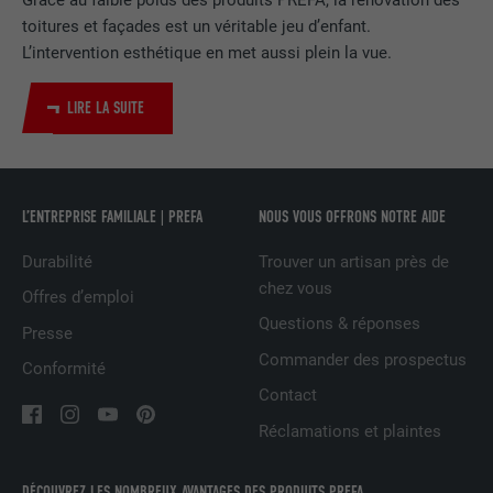
EXPIRATION
2 ans
toitures et façades est un véritable jeu d’enfant.
L’intervention esthétique en met aussi plein la vue.
Utilisé par le service de réseau social
UTILITÉ
LinkedIn pour suivre l'utilisation de
services intégrés
LIRE LA SUITE
NOM
UserMatchHistory
L’ENTREPRISE FAMILIALE | PREFA
NOUS VOUS OFFRONS NOTRE AIDE
FOURNISSEUR
LinkedIn
Durabilité
Trouver un artisan près de
EXPIRATION
29 jours
chez vous
Offres d’emploi
Questions & réponses
Est utilisé pour suivre l'utilisateur sur
Presse
plusieurs sites Internet afin d'afficher de
Commander des prospectus
UTILITÉ
Conformité
la publicité adaptée aux préférences de
Contact
l'utilisateur.
Réclamations et plaintes
NOM
lidc
DÉCOUVREZ LES NOMBREUX AVANTAGES DES PRODUITS PREFA