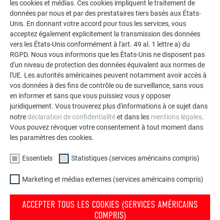
polyvalence de l’aluminium. Découvrez d’autres projets
les cookies et médias. Ces cookies impliquent le traitement de
impressionnants avec les solutions en aluminium
données par nous et par des prestataires tiers basés aux États-
Unis. En donnant votre accord pour tous les services, vous
durables de PREFA pour toitures, systèmes solaires et
acceptez également explicitement la transmission des données
façades.
vers les États-Unis conformément à l'art. 49 al. 1 lettre a) du
RGPD. Nous vous informons que les États-Unis ne disposent pas
d'un niveau de protection des données équivalent aux normes de
VOIR DAVANTAGE DE RÉFÉRENCES
l'UE. Les autorités américaines peuvent notamment avoir accès à
vos données à des fins de contrôle ou de surveillance, sans vous
en informer et sans que vous puissiez vous y opposer
juridiquement. Vous trouverez plus d'informations à ce sujet dans
notre
déclaration de confidentialité
et dans les
mentions légales
.
Vous pouvez révoquer votre consentement à tout moment dans
les paramètres des cookies.
Essentiels
Statistiques (services américains compris)
Marketing et médias externes (services américains compris)
ACCEPTER TOUS LES COOKIES (SERVICES AMÉRICAINS
COMPRIS)