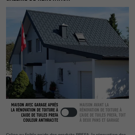
Utilisé par LinkedIn lorsqu'un site
UTILITÉ
Internet contient une fenêtre « Suivez-
nous » intégrée.
NOM
bcookie
FOURNISSEUR
LinkedIn
EXPIRATION
2 ans
Utilisé par le service de réseau social
UTILITÉ
LinkedIn pour suivre l'utilisation de
services intégrés.
MAISON AVEC GARAGE APRÈS
MAISON AVANT LA
LA RÉNOVATION DE TOITURE À
RÉNOVATION DE TOITURE À
NOM
bscookie
L’AIDE DE TUILES PREFA
L’AIDE DE TUILES PREFA, TOIT
COULEUR ANTHRACITE
À DEUX PANS ET GARAGE
FOURNISSEUR
LinkedIn
Grâce au faible poids des produits PREFA, la rénovation des