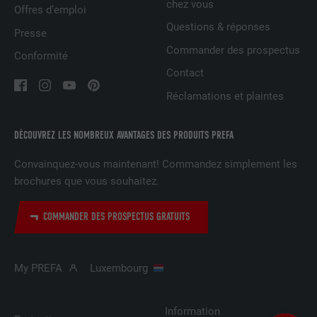
chez vous
Offres d’emploi
NOM
UserMatchHistory
Questions & réponses
Presse
Commander des prospectus
Conformité
FOURNISSEUR
LinkedIn
Contact
EXPIRATION
29 jours
Réclamations et plaintes
Est utilisé pour suivre l'utilisateur sur
DÉCOUVREZ LES NOMBREUX AVANTAGES DES PRODUITS PREFA
plusieurs sites Internet afin d'afficher de
UTILITÉ
la publicité adaptée aux préférences de
Convainquez-vous maintenant! Commandez simplement les
l'utilisateur.
brochures que vous souhaitez.
NOM
lidc
COMMANDER DES PROSPECTUS GRATUITS
FOURNISSEUR
LinkedIn
My PREFA
Luxembourg
EXPIRATION
1 jour
Utilisé par le service de réseau social
Information