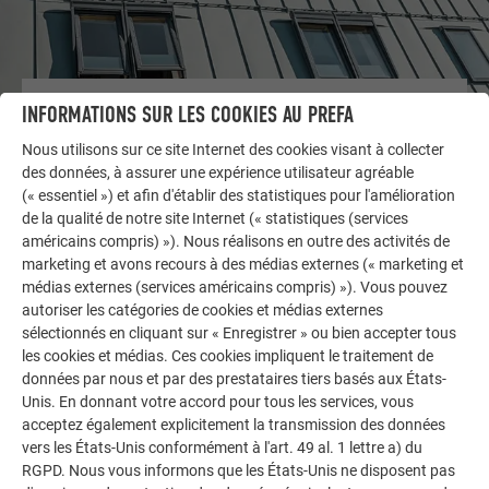
AUTRES BÂTIMENTS
INFORMATIONS SUR LES COOKIES AU PREFA
LAISSEZ-VOUS INSPIRER
Nous utilisons sur ce site Internet des cookies visant à collecter
des données, à assurer une expérience utilisateur agréable
La galerie de références PREFA démontre la
(« essentiel ») et afin d'établir des statistiques pour l'amélioration
polyvalence de l’aluminium. Découvrez d’autres projets
de la qualité de notre site Internet (« statistiques (services
impressionnants avec les solutions en aluminium
américains compris) »). Nous réalisons en outre des activités de
durables de PREFA pour toitures, systèmes solaires et
marketing et avons recours à des médias externes (« marketing et
médias externes (services américains compris) »). Vous pouvez
façades.
autoriser les catégories de cookies et médias externes
sélectionnés en cliquant sur « Enregistrer » ou bien accepter tous
les cookies et médias. Ces cookies impliquent le traitement de
VOIR DAVANTAGE DE RÉFÉRENCES
données par nous et par des prestataires tiers basés aux États-
Unis. En donnant votre accord pour tous les services, vous
acceptez également explicitement la transmission des données
vers les États-Unis conformément à l'art. 49 al. 1 lettre a) du
RGPD. Nous vous informons que les États-Unis ne disposent pas