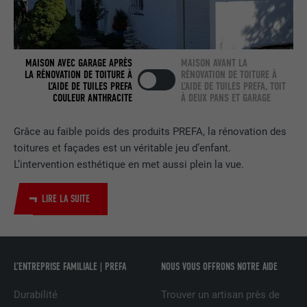
FOURNISSEUR
LinkedIn
EXPIRATION
2 ans
MAISON AVEC GARAGE APRÈS
MAISON AVANT LA
LA RÉNOVATION DE TOITURE À
RÉNOVATION DE TOITURE À
Utilisé par le service de réseau social
L’AIDE DE TUILES PREFA
L’AIDE DE TUILES PREFA, TOIT
COULEUR ANTHRACITE
À DEUX PANS ET GARAGE
UTILITÉ
LinkedIn pour suivre l'utilisation de
services intégrés.
Grâce au faible poids des produits PREFA, la rénovation des
toitures et façades est un véritable jeu d’enfant.
NOM
bscookie
L’intervention esthétique en met aussi plein la vue.
FOURNISSEUR
LinkedIn
LIRE LA SUITE
EXPIRATION
2 ans
Utilisé par le service de réseau social
L’ENTREPRISE FAMILIALE | PREFA
NOUS VOUS OFFRONS NOTRE AIDE
UTILITÉ
LinkedIn pour suivre l'utilisation de
services intégrés
Durabilité
Trouver un artisan près de