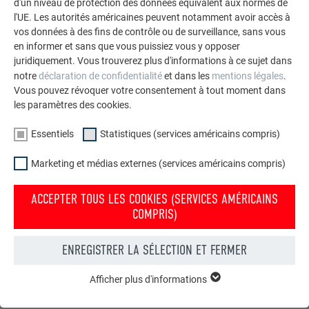
d'un niveau de protection des données équivalent aux normes de
l'UE. Les autorités américaines peuvent notamment avoir accès à
vos données à des fins de contrôle ou de surveillance, sans vous
en informer et sans que vous puissiez vous y opposer
juridiquement. Vous trouverez plus d'informations à ce sujet dans
notre
déclaration de confidentialité
et dans les
mentions légales
.
Vous pouvez révoquer votre consentement à tout moment dans
les paramètres des cookies.
Essentiels
Statistiques (services américains compris)
Marketing et médias externes (services américains compris)
Commander gratuitement des prospectus PREFA
ACCEPTER TOUS LES COOKIES (SERVICES AMÉRICAINS
Toiture, façade, solaire, gouttières et protection contre les
COMPRIS)
crues – avec les produits PREFA en aluminium, votre maison
est non seulement jolie, mais aussi bien protégée !
ENREGISTRER LA SÉLECTION ET FERMER
COMMANDER GRATUITEMENT
Afficher plus d'informations
ESSENTIELS
Les cookies du groupe « Essentiels » sont nécessaires aux