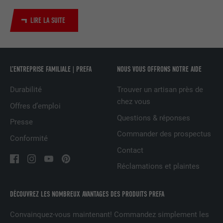
Utilisé par le service de réseau social
LIRE LA SUITE
UTILITÉ
LinkedIn pour suivre l'utilisation de
services intégrés
NOM
UserMatchHistory
L’ENTREPRISE FAMILIALE | PREFA
NOUS VOUS OFFRONS NOTRE AIDE
FOURNISSEUR
LinkedIn
Durabilité
Trouver un artisan près de
chez vous
Offres d’emploi
EXPIRATION
29 jours
Questions & réponses
Presse
Commander des prospectus
Est utilisé pour suivre l'utilisateur sur
Conformité
plusieurs sites Internet afin d'afficher de
Contact
UTILITÉ
la publicité adaptée aux préférences de
Réclamations et plaintes
l'utilisateur.
DÉCOUVREZ LES NOMBREUX AVANTAGES DES PRODUITS PREFA
NOM
lidc
Convainquez-vous maintenant! Commandez simplement les
FOURNISSEUR
LinkedIn