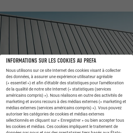
INFORMATIONS SUR LES COOKIES AU PREFA
Nous utilisons sur ce site Internet des cookies visant à collecter
des données, à assurer une expérience utilisateur agréable
(« essentiel ») et afin d'établir des statistiques pour l'amélioration
AUTRES BÂTIMENTS
de la qualité de notre site Internet (« statistiques (services
LAISSEZ-VOUS INSPIRER
américains compris) »). Nous réalisons en outre des activités de
marketing et avons recours à des médias externes (« marketing et
médias externes (services américains compris) »). Vous pouvez
La galerie de références PREFA démontre la
autoriser les catégories de cookies et médias externes
polyvalence de l’aluminium. Découvrez d’autres projets
sélectionnés en cliquant sur « Enregistrer » ou bien accepter tous
impressionnants avec les solutions en aluminium
les cookies et médias. Ces cookies impliquent le traitement de
durables de PREFA pour toitures, systèmes solaires et
données par nous et par des prestataires tiers basés aux États-