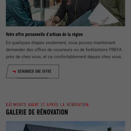
EXPIRATION
1 jour
NOM
lang
Enregistre un identifiant unique utilisé
pour générer des données statistiques
FOURNISSEUR
ads.linkedin.com
UTILITÉ
Votre offre personnelle d'artisan de la région
sur la manière dont l'utilisateur utilise le
site Internet.
En quelques étapes seulement, vous pouvez maintenant
EXPIRATION
Session
demander des offres de couvreurs ou de ferblantiers PREFA
près de chez vous, et ce confortablement depuis chez vous.
Enregistre la langue choisie par
UTILITÉ
NOM
_gaexp
l'utilisateur pour un site Internet.
DEMANDER UNE OFFRE
FOURNISSEUR
Google Optimize
NOM
lang
EXPIRATION
90 jours
FOURNISSEUR
LinkedIn
Est placé afin de tester si le navigateur
BÂTIMENTS AVANT ET APRÈS LA RÉNOVATION
UTILITÉ
autorise l'utilisation de cookies. Ne
GALERIE DE RÉNOVATION
EXPIRATION
Session
contient aucun élément d'identification.
Utilisé par LinkedIn lorsqu'un site
UTILITÉ
Internet contient une fenêtre « Suivez-