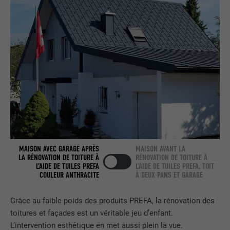
nous » intégrée.
NOM
bcookie
FOURNISSEUR
LinkedIn
EXPIRATION
2 ans
Utilisé par le service de réseau social
UTILITÉ
LinkedIn pour suivre l'utilisation de
services intégrés.
MAISON AVEC GARAGE APRÈS
MAISON AVANT LA
LA RÉNOVATION DE TOITURE À
RÉNOVATION DE TOITURE À
L’AIDE DE TUILES PREFA
L’AIDE DE TUILES PREFA, TOIT
NOM
bscookie
COULEUR ANTHRACITE
À DEUX PANS ET GARAGE
FOURNISSEUR
LinkedIn
Grâce au faible poids des produits PREFA, la rénovation des
toitures et façades est un véritable jeu d’enfant.
EXPIRATION
2 ans
L’intervention esthétique en met aussi plein la vue.