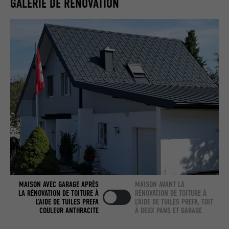
GALERIE DE RÉNOVATION
Utilisé par LinkedIn lorsqu'un site
UTILITÉ
Internet contient une fenêtre « Suivez-
nous » intégrée.
NOM
bcookie
FOURNISSEUR
LinkedIn
EXPIRATION
2 ans
Utilisé par le service de réseau social
UTILITÉ
LinkedIn pour suivre l'utilisation de
services intégrés.
MAISON AVEC GARAGE APRÈS
MAISON AVANT LA
NOM
bscookie
LA RÉNOVATION DE TOITURE À
RÉNOVATION DE TOITURE À
L’AIDE DE TUILES PREFA
L’AIDE DE TUILES PREFA, TOIT
COULEUR ANTHRACITE
À DEUX PANS ET GARAGE
FOURNISSEUR
LinkedIn