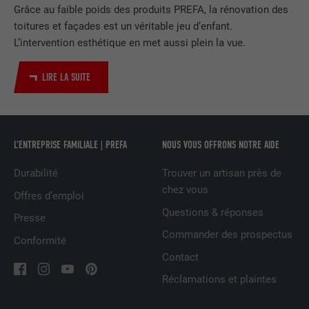
EXPIRATION
2 ans
Grâce au faible poids des produits PREFA, la rénovation des
toitures et façades est un véritable jeu d’enfant.
Utilisé par le service de réseau social
L’intervention esthétique en met aussi plein la vue.
UTILITÉ
LinkedIn pour suivre l'utilisation de
services intégrés
LIRE LA SUITE
NOM
UserMatchHistory
L’ENTREPRISE FAMILIALE | PREFA
NOUS VOUS OFFRONS NOTRE AIDE
FOURNISSEUR
LinkedIn
Durabilité
Trouver un artisan près de
EXPIRATION
29 jours
chez vous
Offres d’emploi
Est utilisé pour suivre l'utilisateur sur
Questions & réponses
Presse
plusieurs sites Internet afin d'afficher de
UTILITÉ
Commander des prospectus
Conformité
la publicité adaptée aux préférences de
l'utilisateur.
Contact
Réclamations et plaintes
NOM
lidc