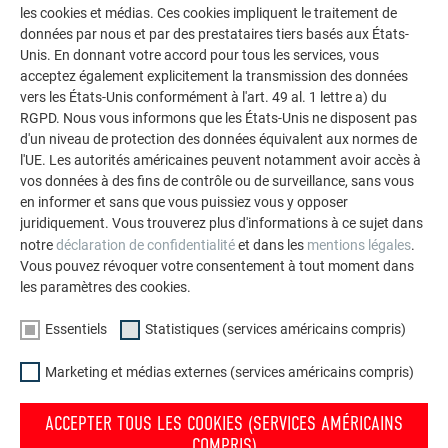
les cookies et médias. Ces cookies impliquent le traitement de
polyvalence de l’aluminium. Découvrez d’autres projets
données par nous et par des prestataires tiers basés aux États-
impressionnants avec les solutions en aluminium
Unis. En donnant votre accord pour tous les services, vous
durables de PREFA pour toitures, systèmes solaires et
acceptez également explicitement la transmission des données
façades.
vers les États-Unis conformément à l'art. 49 al. 1 lettre a) du
RGPD. Nous vous informons que les États-Unis ne disposent pas
d'un niveau de protection des données équivalent aux normes de
VOIR DAVANTAGE DE RÉFÉRENCES
l'UE. Les autorités américaines peuvent notamment avoir accès à
vos données à des fins de contrôle ou de surveillance, sans vous
en informer et sans que vous puissiez vous y opposer
juridiquement. Vous trouverez plus d'informations à ce sujet dans
notre
déclaration de confidentialité
et dans les
mentions légales
.
Vous pouvez révoquer votre consentement à tout moment dans
les paramètres des cookies.
Essentiels
Statistiques (services américains compris)
Marketing et médias externes (services américains compris)
ACCEPTER TOUS LES COOKIES (SERVICES AMÉRICAINS
COMPRIS)