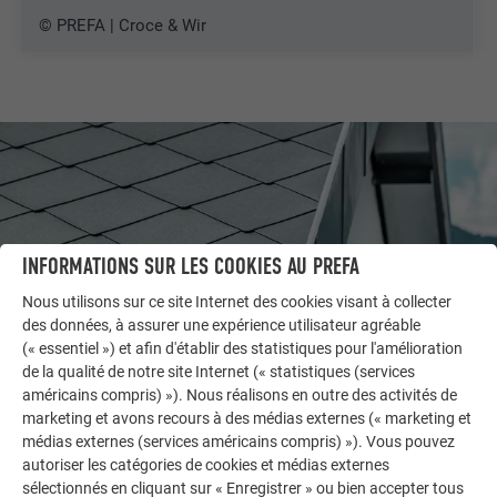
© PREFA | Croce & Wir
INFORMATIONS SUR LES COOKIES AU PREFA
Nous utilisons sur ce site Internet des cookies visant à collecter
des données, à assurer une expérience utilisateur agréable
(« essentiel ») et afin d'établir des statistiques pour l'amélioration
de la qualité de notre site Internet (« statistiques (services
américains compris) »). Nous réalisons en outre des activités de
AUTRES BÂTIMENTS
marketing et avons recours à des médias externes (« marketing et
LAISSEZ-VOUS INSPIRER
médias externes (services américains compris) »). Vous pouvez
autoriser les catégories de cookies et médias externes
La galerie de références PREFA démontre la
sélectionnés en cliquant sur « Enregistrer » ou bien accepter tous