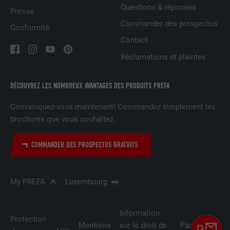
Questions & réponses
Presse
NOM
UserMatchHistory
Commander des prospectus
Conformité
FOURNISSEUR
LinkedIn
Contact
Réclamations et plaintes
EXPIRATION
29 jours
Est utilisé pour suivre l'utilisateur sur
DÉCOUVREZ LES NOMBREUX AVANTAGES DES PRODUITS PREFA
plusieurs sites Internet afin d'afficher de
UTILITÉ
la publicité adaptée aux préférences de
Convainquez-vous maintenant! Commandez simplement les
l'utilisateur.
brochures que vous souhaitez.
COMMANDER DES PROSPECTUS GRATUITS
NOM
lidc
FOURNISSEUR
LinkedIn
My PREFA
Luxembourg
EXPIRATION
1 jour
Information
Utilisé par le service de réseau social
Protection
Mentions
sur le droit de
Paramètres
UTILITÉ
LinkedIn pour suivre l'utilisation de