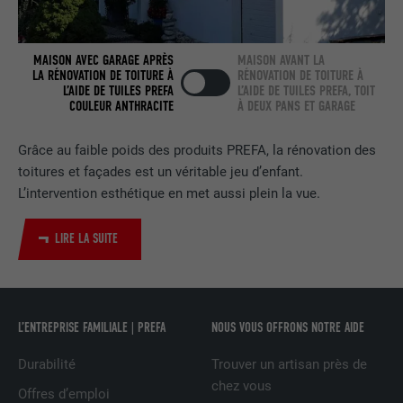
FOURNISSEUR
LinkedIn
MAISON AVEC GARAGE APRÈS
MAISON AVANT LA
EXPIRATION
2 ans
LA RÉNOVATION DE TOITURE À
RÉNOVATION DE TOITURE À
L’AIDE DE TUILES PREFA
L’AIDE DE TUILES PREFA, TOIT
Utilisé par le service de réseau social
COULEUR ANTHRACITE
À DEUX PANS ET GARAGE
UTILITÉ
LinkedIn pour suivre l'utilisation de
services intégrés.
Grâce au faible poids des produits PREFA, la rénovation des
toitures et façades est un véritable jeu d’enfant.
L’intervention esthétique en met aussi plein la vue.
NOM
bscookie
LIRE LA SUITE
FOURNISSEUR
LinkedIn
EXPIRATION
2 ans
Utilisé par le service de réseau social
L’ENTREPRISE FAMILIALE | PREFA
NOUS VOUS OFFRONS NOTRE AIDE
UTILITÉ
LinkedIn pour suivre l'utilisation de
services intégrés
Durabilité
Trouver un artisan près de
chez vous
Offres d’emploi