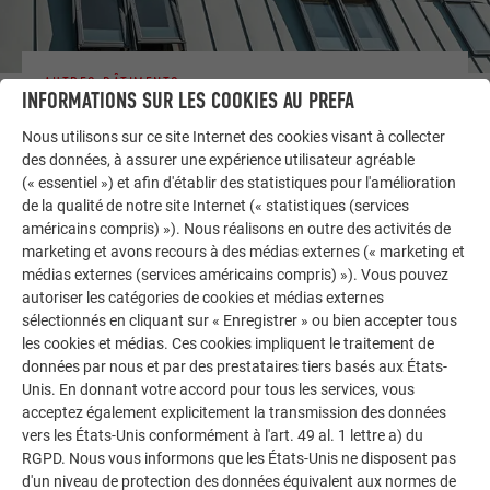
AUTRES BÂTIMENTS
INFORMATIONS SUR LES COOKIES AU PREFA
LAISSEZ-VOUS INSPIRER
Nous utilisons sur ce site Internet des cookies visant à collecter
La galerie de références PREFA démontre la
des données, à assurer une expérience utilisateur agréable
(« essentiel ») et afin d'établir des statistiques pour l'amélioration
polyvalence de l’aluminium. Découvrez d’autres projets
de la qualité de notre site Internet (« statistiques (services
impressionnants avec les solutions en aluminium
américains compris) »). Nous réalisons en outre des activités de
durables de PREFA pour toitures, systèmes solaires et
marketing et avons recours à des médias externes (« marketing et
façades.
médias externes (services américains compris) »). Vous pouvez
autoriser les catégories de cookies et médias externes
sélectionnés en cliquant sur « Enregistrer » ou bien accepter tous
VOIR DAVANTAGE DE RÉFÉRENCES
les cookies et médias. Ces cookies impliquent le traitement de
données par nous et par des prestataires tiers basés aux États-
Unis. En donnant votre accord pour tous les services, vous
acceptez également explicitement la transmission des données
vers les États-Unis conformément à l'art. 49 al. 1 lettre a) du
RGPD. Nous vous informons que les États-Unis ne disposent pas
d'un niveau de protection des données équivalent aux normes de