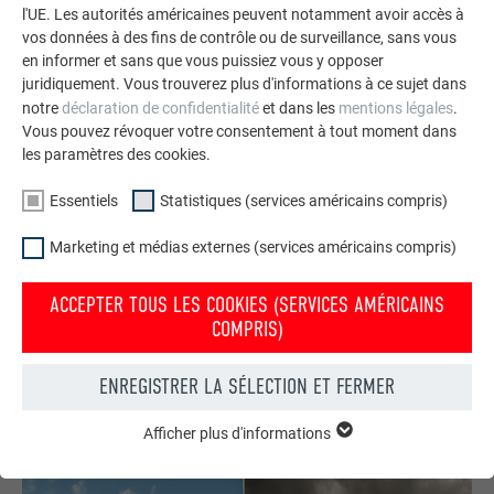
l'UE. Les autorités américaines peuvent notamment avoir accès à
vos données à des fins de contrôle ou de surveillance, sans vous
en informer et sans que vous puissiez vous y opposer
juridiquement. Vous trouverez plus d'informations à ce sujet dans
notre
déclaration de confidentialité
et dans les
mentions légales
.
Vous pouvez révoquer votre consentement à tout moment dans
les paramètres des cookies.
Essentiels
Statistiques (services américains compris)
Marketing et médias externes (services américains compris)
Commander gratuitement des prospectus PREFA
Toiture, façade, solaire, gouttières et protection contre les
ACCEPTER TOUS LES COOKIES (SERVICES AMÉRICAINS
COMPRIS)
crues – avec les produits PREFA en aluminium, votre maison
est non seulement jolie, mais aussi bien protégée !
ENREGISTRER LA SÉLECTION ET FERMER
COMMANDER GRATUITEMENT
Afficher plus d'informations
ESSENTIELS
Les cookies du groupe « Essentiels » sont nécessaires aux
fonctions de base du site Internet. Ils garantissent que le site