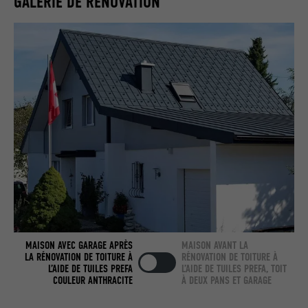
GALERIE DE RÉNOVATION
Utilisé par LinkedIn lorsqu'un site
UTILITÉ
Internet contient une fenêtre « Suivez-
nous » intégrée.
NOM
bcookie
FOURNISSEUR
LinkedIn
EXPIRATION
2 ans
Utilisé par le service de réseau social
UTILITÉ
LinkedIn pour suivre l'utilisation de
services intégrés.
MAISON AVEC GARAGE APRÈS
MAISON AVANT LA
NOM
bscookie
LA RÉNOVATION DE TOITURE À
RÉNOVATION DE TOITURE À
L’AIDE DE TUILES PREFA
L’AIDE DE TUILES PREFA, TOIT
COULEUR ANTHRACITE
À DEUX PANS ET GARAGE
FOURNISSEUR
LinkedIn