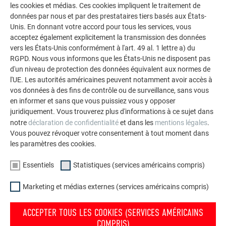
les cookies et médias. Ces cookies impliquent le traitement de
polyvalence de l’aluminium. Découvrez d’autres projets
données par nous et par des prestataires tiers basés aux États-
impressionnants avec les solutions en aluminium
Unis. En donnant votre accord pour tous les services, vous
durables de PREFA pour toitures, systèmes solaires et
acceptez également explicitement la transmission des données
façades.
vers les États-Unis conformément à l'art. 49 al. 1 lettre a) du
RGPD. Nous vous informons que les États-Unis ne disposent pas
d'un niveau de protection des données équivalent aux normes de
VOIR DAVANTAGE DE RÉFÉRENCES
l'UE. Les autorités américaines peuvent notamment avoir accès à
vos données à des fins de contrôle ou de surveillance, sans vous
en informer et sans que vous puissiez vous y opposer
juridiquement. Vous trouverez plus d'informations à ce sujet dans
notre
déclaration de confidentialité
et dans les
mentions légales
.
Vous pouvez révoquer votre consentement à tout moment dans
les paramètres des cookies.
Essentiels
Statistiques (services américains compris)
Marketing et médias externes (services américains compris)
ACCEPTER TOUS LES COOKIES (SERVICES AMÉRICAINS
COMPRIS)