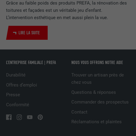
Grâce au faible poids des produits PREFA, la rénovation des
EXPIRATION
2 ans
toitures et façades est un véritable jeu d’enfant.
Utilisé par le service de réseau social
L’intervention esthétique en met aussi plein la vue.
UTILITÉ
LinkedIn pour suivre l'utilisation de
services intégrés
LIRE LA SUITE
NOM
UserMatchHistory
L’ENTREPRISE FAMILIALE | PREFA
NOUS VOUS OFFRONS NOTRE AIDE
FOURNISSEUR
LinkedIn
Durabilité
Trouver un artisan près de
EXPIRATION
29 jours
chez vous
Offres d’emploi
Est utilisé pour suivre l'utilisateur sur
Questions & réponses
Presse
plusieurs sites Internet afin d'afficher de
UTILITÉ
Commander des prospectus
Conformité
la publicité adaptée aux préférences de
Contact
l'utilisateur.
Réclamations et plaintes
NOM
lidc