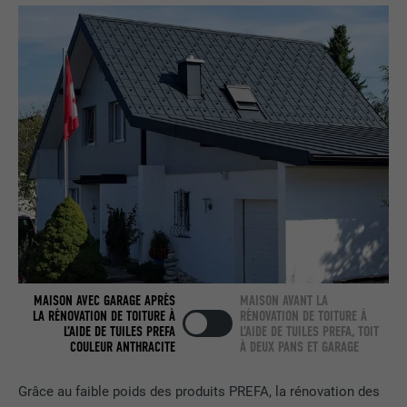
UTILITÉ
Internet contient une fenêtre « Suivez-
nous » intégrée.
NOM
bcookie
FOURNISSEUR
LinkedIn
EXPIRATION
2 ans
Utilisé par le service de réseau social
UTILITÉ
LinkedIn pour suivre l'utilisation de
services intégrés.
MAISON AVEC GARAGE APRÈS
MAISON AVANT LA
LA RÉNOVATION DE TOITURE À
RÉNOVATION DE TOITURE À
NOM
bscookie
L’AIDE DE TUILES PREFA
L’AIDE DE TUILES PREFA, TOIT
COULEUR ANTHRACITE
À DEUX PANS ET GARAGE
FOURNISSEUR
LinkedIn
Grâce au faible poids des produits PREFA, la rénovation des
EXPIRATION
2 ans