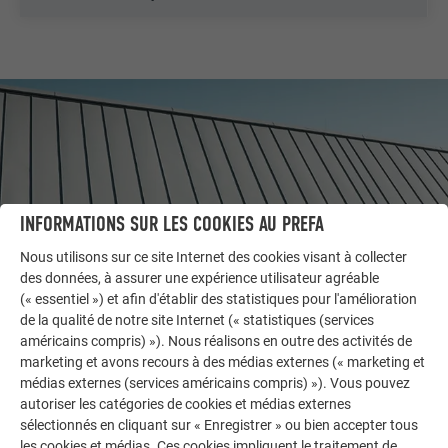
INFORMATIONS SUR LES COOKIES AU PREFA
Nous utilisons sur ce site Internet des cookies visant à collecter
des données, à assurer une expérience utilisateur agréable
(« essentiel ») et afin d'établir des statistiques pour l'amélioration
de la qualité de notre site Internet (« statistiques (services
AUTRES BÂTIMENTS
américains compris) »). Nous réalisons en outre des activités de
LAISSEZ-VOUS INSPIRER
marketing et avons recours à des médias externes (« marketing et
médias externes (services américains compris) »). Vous pouvez
autoriser les catégories de cookies et médias externes
La galerie de références PREFA démontre la
sélectionnés en cliquant sur « Enregistrer » ou bien accepter tous
polyvalence de l’aluminium. Découvrez d’autres projets
les cookies et médias. Ces cookies impliquent le traitement de