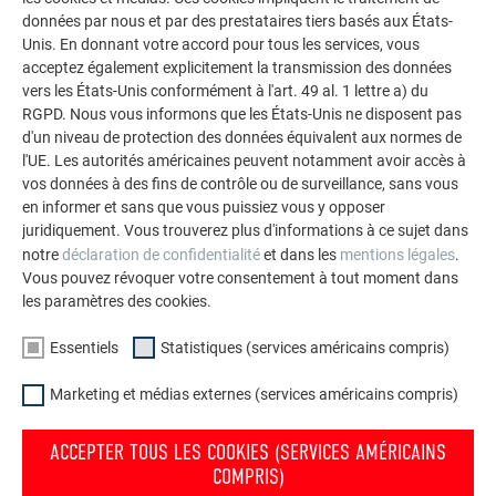
impressionnants avec les solutions en aluminium
données par nous et par des prestataires tiers basés aux États-
durables de PREFA pour toitures, systèmes solaires et
Unis. En donnant votre accord pour tous les services, vous
façades.
acceptez également explicitement la transmission des données
vers les États-Unis conformément à l'art. 49 al. 1 lettre a) du
RGPD. Nous vous informons que les États-Unis ne disposent pas
VOIR DAVANTAGE DE RÉFÉRENCES
d'un niveau de protection des données équivalent aux normes de
l'UE. Les autorités américaines peuvent notamment avoir accès à
vos données à des fins de contrôle ou de surveillance, sans vous
en informer et sans que vous puissiez vous y opposer
juridiquement. Vous trouverez plus d'informations à ce sujet dans
notre
déclaration de confidentialité
et dans les
mentions légales
.
Vous pouvez révoquer votre consentement à tout moment dans
les paramètres des cookies.
Essentiels
Statistiques (services américains compris)
Marketing et médias externes (services américains compris)
ACCEPTER TOUS LES COOKIES (SERVICES AMÉRICAINS
COMPRIS)