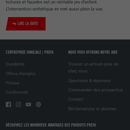
toitures et façades est un véritable jeu d’enfant.
L’intervention esthétique en met aussi plein la vue.
Utilisé par le service de réseau social
UTILITÉ
LinkedIn pour suivre l'utilisation de
LIRE LA SUITE
services intégrés
NOM
UserMatchHistory
L’ENTREPRISE FAMILIALE | PREFA
NOUS VOUS OFFRONS NOTRE AIDE
FOURNISSEUR
LinkedIn
Durabilité
Trouver un artisan près de
EXPIRATION
29 jours
chez vous
Offres d’emploi
Questions & réponses
Presse
Est utilisé pour suivre l'utilisateur sur
Commander des prospectus
plusieurs sites Internet afin d'afficher de
Conformité
UTILITÉ
la publicité adaptée aux préférences de
Contact
l'utilisateur.
Réclamations et plaintes
NOM
lidc
DÉCOUVREZ LES NOMBREUX AVANTAGES DES PRODUITS PREFA