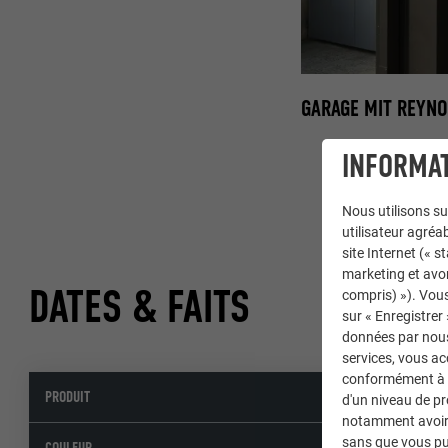
GARAGE MIT REYNO
INFORMAT
Nous utilisons su
utilisateur agréab
site Internet (« 
marketing et avo
DATES & FAITS
compris) »). Vous
sur « Enregistrer
données par nous 
services, vous a
conformément à l'
PRODUIT
Pan
d'un niveau de p
notamment avoir 
sans que vous pu
23 
COULEUR