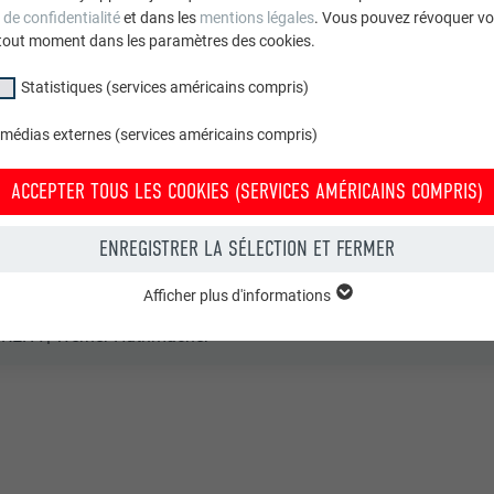
 de confidentialité
et dans les
mentions légales
. Vous pouvez révoquer vo
tout moment dans les paramètres des cookies.
rchitekten, Linz
Statistiques (services américains compris)
l, Bad Leonfelden
 médias externes (services américains compris)
riche
ACCEPTER TOUS LES COOKIES (SERVICES AMÉRICAINS COMPRIS)
son fleurie/Linz
ENREGISTRER LA SÉLECTION ET FERMER
sons individuelles
Afficher plus d'informations
groupe « Essentiels » sont nécessaires aux fonctions de base du site Intern
REFA | Werner Huthmacher
e le site Internet fonctionne correctement.
Afficher les informations relatives aux cookies
PHPSESSID
(SERVICES AMÉRICAINS COMPRIS)
UR
PHP
tatistiques (services américains compris) » nous aident à comprendre co