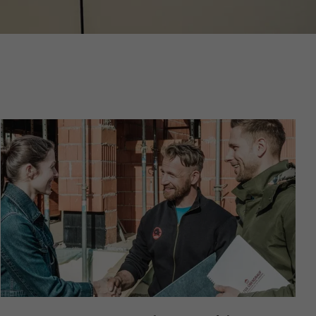
nées
rnet.
net.
de cookies. Ne
re « Suivez-