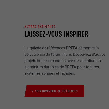
Internet est uti
EXPIRATION
Internet.
NOM
UTILITÉ
AUTRES BÂTIMENTS
MARKETING ET 
FOURNISSE
LAISSEZ-VOUS INSPIRER
Les cookies « M
annonceurs (pres
EXPIRATION
visiteurs à tra
NOM
La galerie de références PREFA démontre la
plateformes vid
UTILITÉ
polyvalence de l’aluminium. Découvrez d’autres
FOURNISSE
NOM
projets impressionnants avec les solutions en
EXPIRATION
aluminium durables de PREFA pour toitures,
FOURNISSE
NOM
systèmes solaires et façades.
EXPIRATION
FOURNISSE
UTILITÉ
VOIR DAVANTAGE DE RÉFÉRENCES
EXPIRATION
UTILITÉ
UTILITÉ