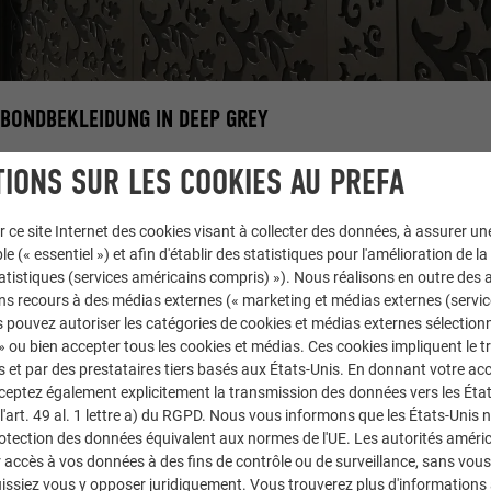
BONDBEKLEIDUNG IN DEEP GREY
IONS SUR LES COOKIES AU PREFA
r ce site Internet des cookies visant à collecter des données, à assurer u
le (« essentiel ») et afin d'établir des statistiques pour l'amélioration de la
statistiques (services américains compris) »). Nous réalisons en outre des a
ns recours à des médias externes (« marketing et médias externes (servi
 pouvez autoriser les catégories de cookies et médias externes sélection
 » ou bien accepter tous les cookies et médias. Ces cookies impliquent le 
et par des prestataires tiers basés aux États-Unis. En donnant votre acc
cceptez également explicitement la transmission des données vers les Éta
art. 49 al. 1 lettre a) du RGPD. Nous vous informons que les États-Unis 
neau composite
rotection des données équivalent aux normes de l'UE. Les autorités améri
accès à vos données à des fins de contrôle ou de surveillance, sans vous
issiez vous y opposer juridiquement. Vous trouverez plus d'informations 
gris noir