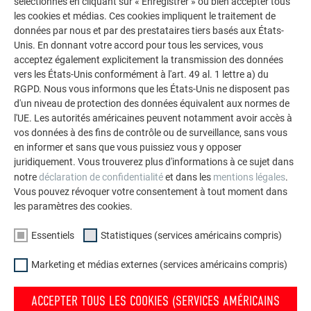
sélectionnés en cliquant sur « Enregistrer » ou bien accepter tous
La galerie de références PREFA démontre la
les cookies et médias. Ces cookies impliquent le traitement de
polyvalence de l’aluminium. Découvrez d’autres projets
données par nous et par des prestataires tiers basés aux États-
impressionnants avec les solutions en aluminium
Unis. En donnant votre accord pour tous les services, vous
durables de PREFA pour toitures, systèmes solaires et
acceptez également explicitement la transmission des données
façades.
vers les États-Unis conformément à l'art. 49 al. 1 lettre a) du
RGPD. Nous vous informons que les États-Unis ne disposent pas
d'un niveau de protection des données équivalent aux normes de
l'UE. Les autorités américaines peuvent notamment avoir accès à
VOIR DAVANTAGE DE RÉFÉRENCES
vos données à des fins de contrôle ou de surveillance, sans vous
en informer et sans que vous puissiez vous y opposer
juridiquement. Vous trouverez plus d'informations à ce sujet dans
notre
déclaration de confidentialité
et dans les
mentions légales
.
Vous pouvez révoquer votre consentement à tout moment dans
les paramètres des cookies.
Essentiels
Statistiques (services américains compris)
Marketing et médias externes (services américains compris)
ACCEPTER TOUS LES COOKIES (SERVICES AMÉRICAINS