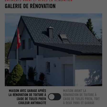
GALERIE DE RÉNOVATION
Utilisé par LinkedIn lorsqu'un site
UTILITÉ
Internet contient une fenêtre « Suivez-
nous » intégrée.
NOM
bcookie
FOURNISSEUR
LinkedIn
EXPIRATION
2 ans
Utilisé par le service de réseau social
UTILITÉ
LinkedIn pour suivre l'utilisation de
services intégrés.
MAISON AVEC GARAGE APRÈS
MAISON AVANT LA
NOM
bscookie
LA RÉNOVATION DE TOITURE À
RÉNOVATION DE TOITURE À
L’AIDE DE TUILES PREFA
L’AIDE DE TUILES PREFA, TOIT
FOURNISSEUR
LinkedIn
COULEUR ANTHRACITE
À DEUX PANS ET GARAGE