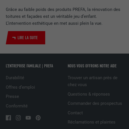
EXPIRATION
2 ans
Grâce au faible poids des produits PREFA, la rénovation des
toitures et façades est un véritable jeu d’enfant.
Utilisé par le service de réseau social
L’intervention esthétique en met aussi plein la vue.
UTILITÉ
LinkedIn pour suivre l'utilisation de
services intégrés
LIRE LA SUITE
NOM
UserMatchHistory
FOURNISSEUR
LinkedIn
L’ENTREPRISE FAMILIALE | PREFA
NOUS VOUS OFFRONS NOTRE AIDE
EXPIRATION
29 jours
Durabilité
Trouver un artisan près de
chez vous
Offres d’emploi
Est utilisé pour suivre l'utilisateur sur
Questions & réponses
Presse
plusieurs sites Internet afin d'afficher de
UTILITÉ
la publicité adaptée aux préférences de
Commander des prospectus
Conformité
l'utilisateur.
Contact
Réclamations et plaintes
NOM
lidc