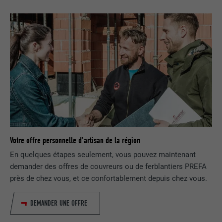
FOURNISSEUR
Google Optimize
NOM
lang
EXPIRATION
90 jours
FOURNISSEUR
LinkedIn
Est placé afin de tester si le navigateur
UTILITÉ
autorise l'utilisation de cookies. Ne
EXPIRATION
Session
contient aucun élément d'identification.
Utilisé par LinkedIn lorsqu'un site
UTILITÉ
Internet contient une fenêtre « Suivez-
nous » intégrée.
Votre offre personnelle d'artisan de la région
NOM
bcookie
En quelques étapes seulement, vous pouvez maintenant
demander des offres de couvreurs ou de ferblantiers PREFA
FOURNISSEUR
LinkedIn
près de chez vous, et ce confortablement depuis chez vous.
EXPIRATION
2 ans
DEMANDER UNE OFFRE
Utilisé par le service de réseau social