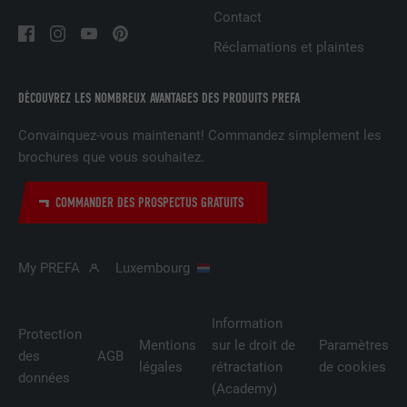
FOURNISSEUR
LinkedIn
Contact
EXPIRATION
1 an
Réclamations et plaintes
Est utilisé pour garantir que le même
DÉCOUVREZ LES NOMBREUX AVANTAGES DES PRODUITS PREFA
UTILITÉ
attribut SameSite est disponible pour
tous les cookies dans ce navigateur
Convainquez-vous maintenant! Commandez simplement les
brochures que vous souhaitez.
NOM
_fbp
COMMANDER DES PROSPECTUS GRATUITS
FOURNISSEUR
Facebook
My PREFA
Luxembourg
EXPIRATION
3 mois
Est utilisé par Facebook pour afficher
Information
une série de produits publicitaires, par
Protection
UTILITÉ
Mentions
sur le droit de
Paramètres
exemple des offres en temps réel
des
AGB
légales
rétractation
de cookies
d'annonceurs tiers.
données
(Academy)