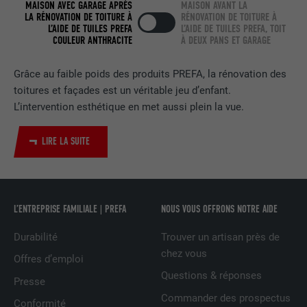
MAISON AVEC GARAGE APRÈS
MAISON AVANT LA
LA RÉNOVATION DE TOITURE À
RÉNOVATION DE TOITURE À
Est utilisé pour suivre l'utilisateur sur
L’AIDE DE TUILES PREFA
L’AIDE DE TUILES PREFA, TOIT
plusieurs sites Internet afin d'afficher de
COULEUR ANTHRACITE
À DEUX PANS ET GARAGE
UTILITÉ
la publicité adaptée aux préférences de
l'utilisateur.
Grâce au faible poids des produits PREFA, la rénovation des
toitures et façades est un véritable jeu d’enfant.
L’intervention esthétique en met aussi plein la vue.
NOM
lidc
FOURNISSEUR
LinkedIn
LIRE LA SUITE
EXPIRATION
1 jour
Utilisé par le service de réseau social
L’ENTREPRISE FAMILIALE | PREFA
NOUS VOUS OFFRONS NOTRE AIDE
UTILITÉ
LinkedIn pour suivre l'utilisation de
services intégrés
Durabilité
Trouver un artisan près de
chez vous
Offres d’emploi
Questions & réponses
NOM
lissc
Presse
Commander des prospectus
Conformité