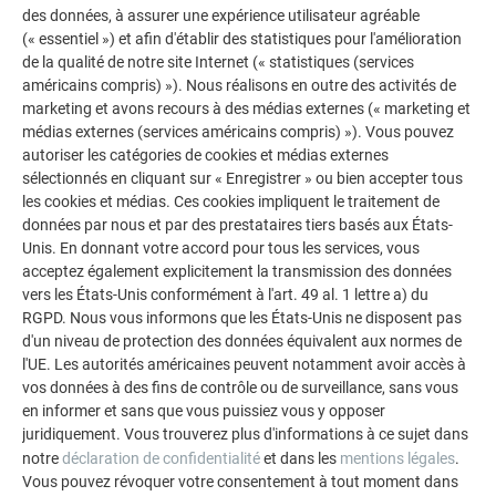
des données, à assurer une expérience utilisateur agréable
installations
(« essentiel ») et afin d'établir des statistiques pour l'amélioration
de la qualité de notre site Internet (« statistiques (services
COPYRIGHT
américains compris) »). Nous réalisons en outre des activités de
marketing et avons recours à des médias externes (« marketing et
© PREFA | Croce & Wir
médias externes (services américains compris) »). Vous pouvez
autoriser les catégories de cookies et médias externes
sélectionnés en cliquant sur « Enregistrer » ou bien accepter tous
les cookies et médias. Ces cookies impliquent le traitement de
données par nous et par des prestataires tiers basés aux États-
Unis. En donnant votre accord pour tous les services, vous
acceptez également explicitement la transmission des données
vers les États-Unis conformément à l'art. 49 al. 1 lettre a) du
RGPD. Nous vous informons que les États-Unis ne disposent pas
d'un niveau de protection des données équivalent aux normes de
l'UE. Les autorités américaines peuvent notamment avoir accès à
vos données à des fins de contrôle ou de surveillance, sans vous
en informer et sans que vous puissiez vous y opposer
juridiquement. Vous trouverez plus d'informations à ce sujet dans
notre
déclaration de confidentialité
et dans les
mentions légales
.
Vous pouvez révoquer votre consentement à tout moment dans