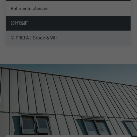
Bâtiments classés
COPYRIGHT
© PREFA | Croce & Wir