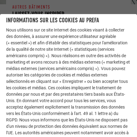
AUTRES BÂTIMENTS
LAISSEZ-VOUS INSPIRER
INFORMATIONS SUR LES COOKIES AU PREFA
La galerie de références PREFA démontre la
Nous utilisons sur ce site Internet des cookies visant à collecter
polyvalence de l’aluminium. Découvrez d’autres projets
des données, à assurer une expérience utilisateur agréable
impressionnants avec les solutions en aluminium
(« essentiel ») et afin d'établir des statistiques pour l'amélioration
de la qualité de notre site Internet (« statistiques (services
durables de PREFA pour toitures, systèmes solaires et
américains compris) »). Nous réalisons en outre des activités de
façades.
marketing et avons recours à des médias externes (« marketing et
médias externes (services américains compris) »). Vous pouvez
autoriser les catégories de cookies et médias externes
VOIR DAVANTAGE DE RÉFÉRENCES
sélectionnés en cliquant sur « Enregistrer » ou bien accepter tous
les cookies et médias. Ces cookies impliquent le traitement de
données par nous et par des prestataires tiers basés aux États-
Unis. En donnant votre accord pour tous les services, vous
acceptez également explicitement la transmission des données
vers les États-Unis conformément à l'art. 49 al. 1 lettre a) du
RGPD. Nous vous informons que les États-Unis ne disposent pas
d'un niveau de protection des données équivalent aux normes de
l'UE. Les autorités américaines peuvent notamment avoir accès à