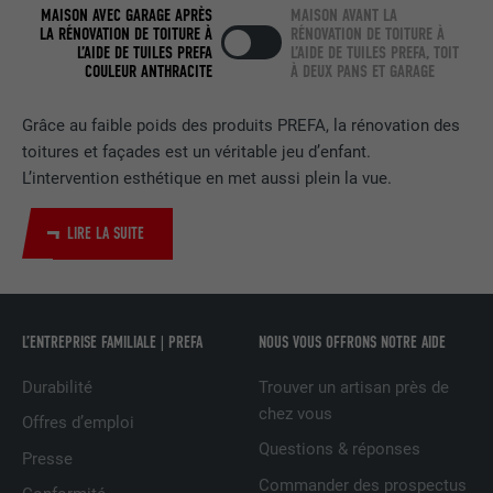
MAISON AVEC GARAGE APRÈS
MAISON AVANT LA
LA RÉNOVATION DE TOITURE À
RÉNOVATION DE TOITURE À
EXPIRATION
2 ans
L’AIDE DE TUILES PREFA
L’AIDE DE TUILES PREFA, TOIT
COULEUR ANTHRACITE
À DEUX PANS ET GARAGE
Utilisé par le service de réseau social
UTILITÉ
LinkedIn pour suivre l'utilisation de
Grâce au faible poids des produits PREFA, la rénovation des
services intégrés.
toitures et façades est un véritable jeu d’enfant.
L’intervention esthétique en met aussi plein la vue.
NOM
bscookie
LIRE LA SUITE
FOURNISSEUR
LinkedIn
EXPIRATION
2 ans
L’ENTREPRISE FAMILIALE | PREFA
NOUS VOUS OFFRONS NOTRE AIDE
Utilisé par le service de réseau social
Durabilité
Trouver un artisan près de
UTILITÉ
LinkedIn pour suivre l'utilisation de
chez vous
services intégrés
Offres d’emploi
Questions & réponses
Presse
Commander des prospectus
NOM
UserMatchHistory