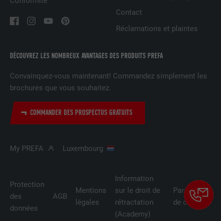
Conformité
Contact
FOURNISSEUR
LinkedIn
Réclamations et plaintes
EXPIRATION
29 jours
DÉCOUVREZ LES NOMBREUX AVANTAGES DES PRODUITS PREFA
Est utilisé pour suivre l'utilisateur sur
plusieurs sites Internet afin d'afficher de
Convainquez-vous maintenant! Commandez simplement les
UTILITÉ
la publicité adaptée aux préférences de
brochures que vous souhaitez.
l'utilisateur.
COMMANDER DES PROSPECTUS GRATUITS
NOM
lidc
My PREFA
Luxembourg
FOURNISSEUR
LinkedIn
EXPIRATION
1 jour
Information
Protection
Mentions
sur le droit de
Paramètres
des
AGB
Utilisé par le service de réseau social
légales
rétractation
de cookies
données
UTILITÉ
LinkedIn pour suivre l'utilisation de
(Academy)
services intégrés