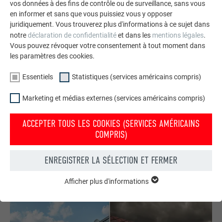
vos données à des fins de contrôle ou de surveillance, sans vous
en informer et sans que vous puissiez vous y opposer
juridiquement. Vous trouverez plus d'informations à ce sujet dans
notre
déclaration de confidentialité
et dans les
mentions légales
.
Vous pouvez révoquer votre consentement à tout moment dans
les paramètres des cookies.
Essentiels
Statistiques (services américains compris)
Commander gratuitement des prospectus PREFA
Marketing et médias externes (services américains compris)
Toiture, façade, solaire, gouttières et protection contre les
crues – avec les produits PREFA en aluminium, votre maison
ACCEPTER TOUS LES COOKIES (SERVICES AMÉRICAINS
est non seulement jolie, mais aussi bien protégée !
COMPRIS)
COMMANDER GRATUITEMENT
ENREGISTRER LA SÉLECTION ET FERMER
Afficher plus d'informations
ESSENTIELS
Les cookies du groupe « Essentiels » sont nécessaires aux
fonctions de base du site Internet. Ils garantissent que le site
Internet fonctionne correctement.