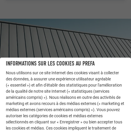
INFORMATIONS SUR LES COOKIES AU PREFA
Nous utilisons sur ce site Internet des cookies visant à collecter
des données, à assurer une expérience utilisateur agréable
(« essentiel ») et afin d'établir des statistiques pour l'amélioration
de la qualité de notre site Internet (« statistiques (services
AUTRES BÂTIMENTS
américains compris) »). Nous réalisons en outre des activités de
LAISSEZ-VOUS INSPIRER
marketing et avons recours à des médias externes (« marketing et
médias externes (services américains compris) »). Vous pouvez
La galerie de références PREFA démontre la
autoriser les catégories de cookies et médias externes
sélectionnés en cliquant sur « Enregistrer » ou bien accepter tous
polyvalence de l’aluminium. Découvrez d’autres projets
les cookies et médias. Ces cookies impliquent le traitement de
impressionnants avec les solutions en aluminium