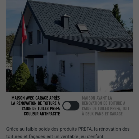
UTILITÉ
Internet contient une fenêtre « Suivez-
nous » intégrée.
NOM
bcookie
FOURNISSEUR
LinkedIn
EXPIRATION
2 ans
Utilisé par le service de réseau social
UTILITÉ
LinkedIn pour suivre l'utilisation de
services intégrés.
MAISON AVEC GARAGE APRÈS
MAISON AVANT LA
LA RÉNOVATION DE TOITURE À
RÉNOVATION DE TOITURE À
NOM
bscookie
L’AIDE DE TUILES PREFA
L’AIDE DE TUILES PREFA, TOIT
COULEUR ANTHRACITE
À DEUX PANS ET GARAGE
FOURNISSEUR
LinkedIn
Grâce au faible poids des produits PREFA, la rénovation des
EXPIRATION
2 ans
toitures et façades est un véritable jeu d’enfant.