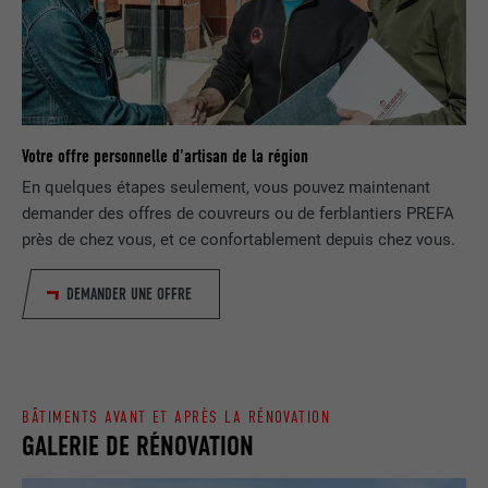
FOURNISSEUR
Google Universal Analytics
SafeSearch doit être activé ou non.
EXPIRATION
1 jour
NOM
lang
Enregistre un identifiant unique utilisé
pour générer des données statistiques
FOURNISSEUR
ads.linkedin.com
UTILITÉ
sur la manière dont l'utilisateur utilise le
Votre offre personnelle d'artisan de la région
site Internet.
EXPIRATION
Session
En quelques étapes seulement, vous pouvez maintenant
demander des offres de couvreurs ou de ferblantiers PREFA
Enregistre la langue choisie par
près de chez vous, et ce confortablement depuis chez vous.
UTILITÉ
NOM
_gaexp
l'utilisateur pour un site Internet.
DEMANDER UNE OFFRE
FOURNISSEUR
Google Optimize
NOM
lang
EXPIRATION
90 jours
FOURNISSEUR
LinkedIn
Est placé afin de tester si le navigateur
BÂTIMENTS AVANT ET APRÈS LA RÉNOVATION
UTILITÉ
autorise l'utilisation de cookies. Ne
EXPIRATION
Session
GALERIE DE RÉNOVATION
contient aucun élément d'identification.
Utilisé par LinkedIn lorsqu'un site