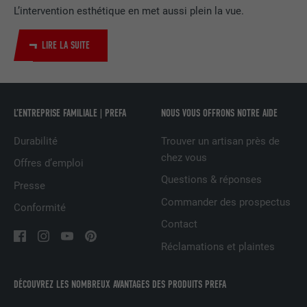
L’intervention esthétique en met aussi plein la vue.
Utilisé par le service de réseau social
UTILITÉ
LinkedIn pour suivre l'utilisation de
LIRE LA SUITE
services intégrés
NOM
UserMatchHistory
L’ENTREPRISE FAMILIALE | PREFA
NOUS VOUS OFFRONS NOTRE AIDE
FOURNISSEUR
LinkedIn
Durabilité
Trouver un artisan près de
chez vous
EXPIRATION
29 jours
Offres d’emploi
Questions & réponses
Presse
Est utilisé pour suivre l'utilisateur sur
Commander des prospectus
Conformité
plusieurs sites Internet afin d'afficher de
UTILITÉ
la publicité adaptée aux préférences de
Contact
l'utilisateur.
Réclamations et plaintes
DÉCOUVREZ LES NOMBREUX AVANTAGES DES PRODUITS PREFA
NOM
lidc