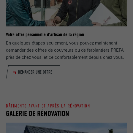
EXPIRATION
1 jour
NOM
lang
Enregistre un identifiant unique utilisé
pour générer des données statistiques
FOURNISSEUR
ads.linkedin.com
UTILITÉ
Votre offre personnelle d'artisan de la région
sur la manière dont l'utilisateur utilise le
site Internet.
En quelques étapes seulement, vous pouvez maintenant
EXPIRATION
Session
demander des offres de couvreurs ou de ferblantiers PREFA
près de chez vous, et ce confortablement depuis chez vous.
Enregistre la langue choisie par
UTILITÉ
NOM
_gaexp
l'utilisateur pour un site Internet.
DEMANDER UNE OFFRE
FOURNISSEUR
Google Optimize
NOM
lang
EXPIRATION
90 jours
FOURNISSEUR
LinkedIn
Est placé afin de tester si le navigateur
BÂTIMENTS AVANT ET APRÈS LA RÉNOVATION
UTILITÉ
autorise l'utilisation de cookies. Ne
GALERIE DE RÉNOVATION
EXPIRATION
Session
contient aucun élément d'identification.
Utilisé par LinkedIn lorsqu'un site
UTILITÉ
Internet contient une fenêtre « Suivez-