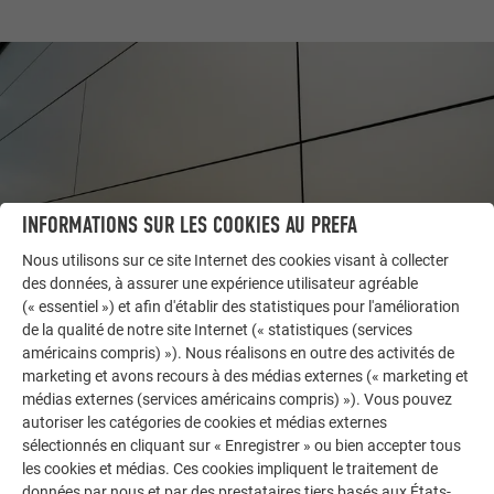
INFORMATIONS SUR LES COOKIES AU PREFA
Nous utilisons sur ce site Internet des cookies visant à collecter
des données, à assurer une expérience utilisateur agréable
(« essentiel ») et afin d'établir des statistiques pour l'amélioration
AUTRES BÂTIMENTS
de la qualité de notre site Internet (« statistiques (services
LAISSEZ-VOUS INSPIRER
américains compris) »). Nous réalisons en outre des activités de
marketing et avons recours à des médias externes (« marketing et
médias externes (services américains compris) »). Vous pouvez
La galerie de références PREFA démontre la
autoriser les catégories de cookies et médias externes
polyvalence de l’aluminium. Découvrez d’autres projets
sélectionnés en cliquant sur « Enregistrer » ou bien accepter tous
impressionnants avec les solutions en aluminium
les cookies et médias. Ces cookies impliquent le traitement de
durables de PREFA pour toitures, systèmes solaires et
données par nous et par des prestataires tiers basés aux États-