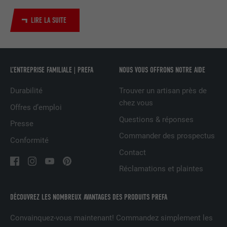
Utilisé par le service de réseau social
LIRE LA SUITE
UTILITÉ
LinkedIn pour suivre l'utilisation de
services intégrés
NOM
UserMatchHistory
L’ENTREPRISE FAMILIALE | PREFA
NOUS VOUS OFFRONS NOTRE AIDE
FOURNISSEUR
LinkedIn
Durabilité
Trouver un artisan près de
chez vous
Offres d’emploi
EXPIRATION
29 jours
Questions & réponses
Presse
Commander des prospectus
Est utilisé pour suivre l'utilisateur sur
Conformité
plusieurs sites Internet afin d'afficher de
Contact
UTILITÉ
la publicité adaptée aux préférences de
Réclamations et plaintes
l'utilisateur.
DÉCOUVREZ LES NOMBREUX AVANTAGES DES PRODUITS PREFA
NOM
lidc
Convainquez-vous maintenant! Commandez simplement les
FOURNISSEUR
LinkedIn