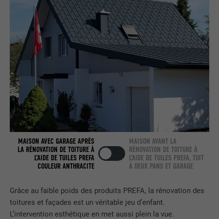
nous » intégrée.
NOM
bcookie
FOURNISSEUR
LinkedIn
EXPIRATION
2 ans
Utilisé par le service de réseau social
UTILITÉ
LinkedIn pour suivre l'utilisation de
services intégrés.
MAISON AVEC GARAGE APRÈS
MAISON AVANT LA
LA RÉNOVATION DE TOITURE À
RÉNOVATION DE TOITURE À
L’AIDE DE TUILES PREFA
L’AIDE DE TUILES PREFA, TOIT
NOM
bscookie
COULEUR ANTHRACITE
À DEUX PANS ET GARAGE
FOURNISSEUR
LinkedIn
Grâce au faible poids des produits PREFA, la rénovation des
toitures et façades est un véritable jeu d’enfant.
EXPIRATION
2 ans
L’intervention esthétique en met aussi plein la vue.