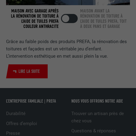
FOURNISSEUR
LinkedIn
MAISON AVEC GARAGE APRÈS
MAISON AVANT LA
LA RÉNOVATION DE TOITURE À
RÉNOVATION DE TOITURE À
L’AIDE DE TUILES PREFA
L’AIDE DE TUILES PREFA, TOIT
EXPIRATION
2 ans
COULEUR ANTHRACITE
À DEUX PANS ET GARAGE
Utilisé par le service de réseau social
Grâce au faible poids des produits PREFA, la rénovation des
UTILITÉ
LinkedIn pour suivre l'utilisation de
toitures et façades est un véritable jeu d’enfant.
services intégrés
L’intervention esthétique en met aussi plein la vue.
NOM
UserMatchHistory
LIRE LA SUITE
FOURNISSEUR
LinkedIn
EXPIRATION
29 jours
L’ENTREPRISE FAMILIALE | PREFA
NOUS VOUS OFFRONS NOTRE AIDE
Est utilisé pour suivre l'utilisateur sur
Durabilité
Trouver un artisan près de
plusieurs sites Internet afin d'afficher de
chez vous
UTILITÉ
Offres d’emploi
la publicité adaptée aux préférences de
Questions & réponses
l'utilisateur.
Presse