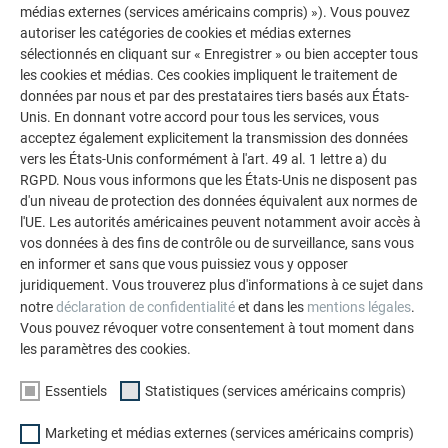
médias externes (services américains compris) »). Vous pouvez
autoriser les catégories de cookies et médias externes
AUTRES BÂTIMENTS
sélectionnés en cliquant sur « Enregistrer » ou bien accepter tous
LAISSEZ-VOUS INSPIRER
les cookies et médias. Ces cookies impliquent le traitement de
données par nous et par des prestataires tiers basés aux États-
La galerie de références PREFA démontre la
Unis. En donnant votre accord pour tous les services, vous
acceptez également explicitement la transmission des données
polyvalence de l’aluminium. Découvrez d’autres projets
vers les États-Unis conformément à l'art. 49 al. 1 lettre a) du
impressionnants avec les solutions en aluminium
RGPD. Nous vous informons que les États-Unis ne disposent pas
durables de PREFA pour toitures, systèmes solaires et
d'un niveau de protection des données équivalent aux normes de
façades.
l'UE. Les autorités américaines peuvent notamment avoir accès à
vos données à des fins de contrôle ou de surveillance, sans vous
en informer et sans que vous puissiez vous y opposer
VOIR DAVANTAGE DE RÉFÉRENCES
juridiquement. Vous trouverez plus d'informations à ce sujet dans
notre
déclaration de confidentialité
et dans les
mentions légales
.
Vous pouvez révoquer votre consentement à tout moment dans
les paramètres des cookies.
Essentiels
Statistiques (services américains compris)
Marketing et médias externes (services américains compris)