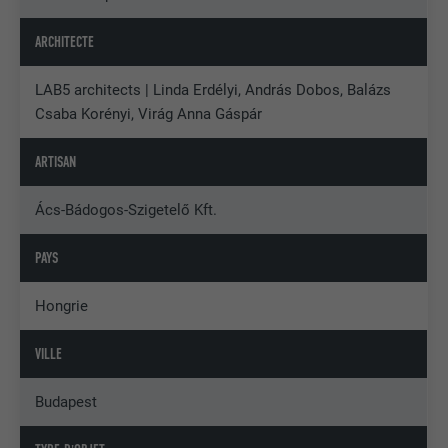
ARCHITECTE
LAB5 architects | Linda Erdélyi, András Dobos, Balázs
Csaba Korényi, Virág Anna Gáspár
ARTISAN
Ács-Bádogos-Szigetelő Kft.
PAYS
Hongrie
VILLE
Budapest