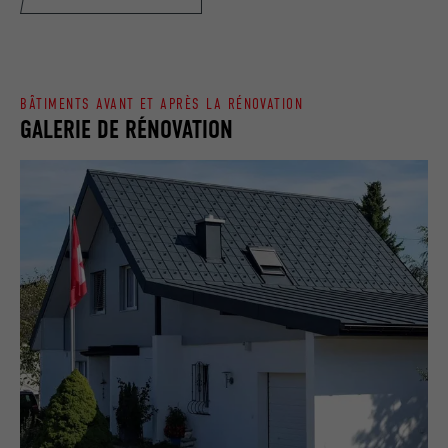
UTILITÉ
autorise l'utilisation de cookies. Ne
EXPIRATION
Session
contient aucun élément d'identification.
Utilisé par LinkedIn lorsqu'un site
UTILITÉ
Internet contient une fenêtre « Suivez-
BÂTIMENTS AVANT ET APRÈS LA RÉNOVATION
nous » intégrée.
GALERIE DE RÉNOVATION
NOM
bcookie
FOURNISSEUR
LinkedIn
EXPIRATION
2 ans
Utilisé par le service de réseau social
UTILITÉ
LinkedIn pour suivre l'utilisation de
services intégrés.
NOM
bscookie