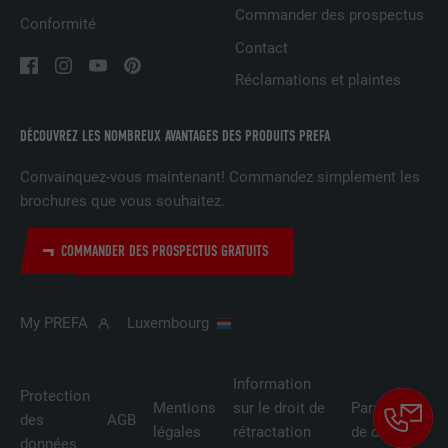
Commander des prospectus
Conformité
Contact
NOM
lidc
Réclamations et plaintes
FOURNISSEUR
LinkedIn
DÉCOUVREZ LES NOMBREUX AVANTAGES DES PRODUITS PREFA
EXPIRATION
1 jour
Convainquez-vous maintenant! Commandez simplement les
Utilisé par le service de réseau social
brochures que vous souhaitez.
UTILITÉ
LinkedIn pour suivre l'utilisation de
services intégrés
COMMANDER DES PROSPECTUS GRATUITS
NOM
lissc
My PREFA
Luxembourg
FOURNISSEUR
LinkedIn
Information
EXPIRATION
1 an
Protection
Mentions
sur le droit de
Paramètres
des
AGB
légales
rétractation
de cookies
Est utilisé pour garantir que le même
données