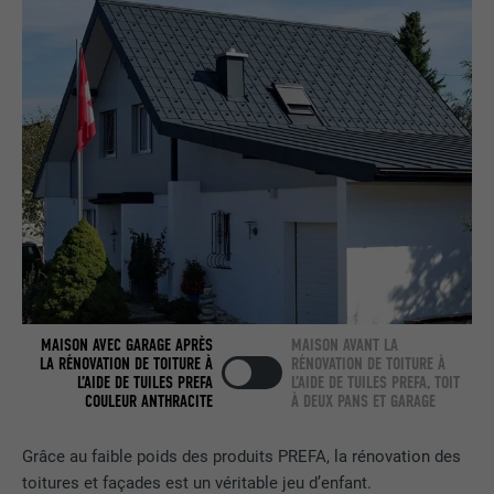
UTILITÉ
Internet contient une fenêtre « Suivez-
nous » intégrée.
NOM
bcookie
FOURNISSEUR
LinkedIn
EXPIRATION
2 ans
Utilisé par le service de réseau social
UTILITÉ
LinkedIn pour suivre l'utilisation de
services intégrés.
MAISON AVEC GARAGE APRÈS
MAISON AVANT LA
LA RÉNOVATION DE TOITURE À
RÉNOVATION DE TOITURE À
L’AIDE DE TUILES PREFA
L’AIDE DE TUILES PREFA, TOIT
NOM
bscookie
COULEUR ANTHRACITE
À DEUX PANS ET GARAGE
FOURNISSEUR
LinkedIn
Grâce au faible poids des produits PREFA, la rénovation des
EXPIRATION
2 ans
toitures et façades est un véritable jeu d’enfant.