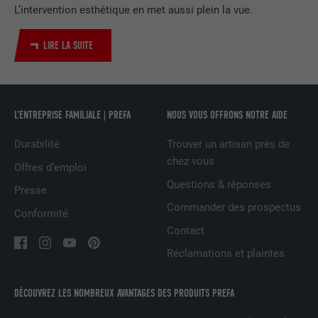
L’intervention esthétique en met aussi plein la vue.
Utilisé par le service de réseau social
UTILITÉ
LinkedIn pour suivre l'utilisation de
LIRE LA SUITE
services intégrés
NOM
UserMatchHistory
L’ENTREPRISE FAMILIALE | PREFA
NOUS VOUS OFFRONS NOTRE AIDE
FOURNISSEUR
LinkedIn
Durabilité
Trouver un artisan près de
chez vous
Offres d’emploi
EXPIRATION
29 jours
Questions & réponses
Presse
Est utilisé pour suivre l'utilisateur sur
Commander des prospectus
Conformité
plusieurs sites Internet afin d'afficher de
UTILITÉ
Contact
la publicité adaptée aux préférences de
l'utilisateur.
Réclamations et plaintes
DÉCOUVREZ LES NOMBREUX AVANTAGES DES PRODUITS PREFA
NOM
lidc