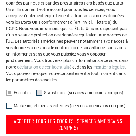
données par nous et par des prestataires tiers basés aux États-
durables de PREFA pour toitures, systèmes solaires et
Unis. En donnant votre accord pour tous les services, vous
façades.
acceptez également explicitement la transmission des données
vers les États-Unis conformément à l'art. 49 al. 1 lettre a) du
RGPD. Nous vous informons que les États-Unis ne disposent pas
VOIR DAVANTAGE DE RÉFÉRENCES
d'un niveau de protection des données équivalent aux normes de
l'UE. Les autorités américaines peuvent notamment avoir accès à
vos données à des fins de contrôle ou de surveillance, sans vous
en informer et sans que vous puissiez vous y opposer
juridiquement. Vous trouverez plus d'informations à ce sujet dans
notre
déclaration de confidentialité
et dans les
mentions légales
.
Vous pouvez révoquer votre consentement à tout moment dans
les paramètres des cookies.
Essentiels
Statistiques (services américains compris)
Marketing et médias externes (services américains compris)
ACCEPTER TOUS LES COOKIES (SERVICES AMÉRICAINS
COMPRIS)