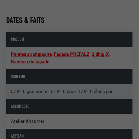
DATES & FAITS
PRODUIT
Panneau composite
,
Façade PREFALZ
,
Siding.X
,
Bardeau de façade
COULEUR
07 P.10 gris souris, 01 P.10 brun, 17 P.10 blanc pur
ARCHITECTE
Atelier Krissmer
ARTISAN