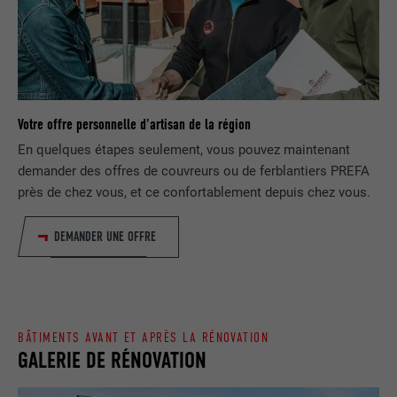
FOURNISSEUR
Google Universal Analytics
SafeSearch doit être activé ou non.
EXPIRATION
1 jour
NOM
lang
Enregistre un identifiant unique utilisé
pour générer des données statistiques
FOURNISSEUR
ads.linkedin.com
UTILITÉ
sur la manière dont l'utilisateur utilise le
Votre offre personnelle d'artisan de la région
site Internet.
EXPIRATION
Session
En quelques étapes seulement, vous pouvez maintenant
demander des offres de couvreurs ou de ferblantiers PREFA
Enregistre la langue choisie par
près de chez vous, et ce confortablement depuis chez vous.
UTILITÉ
NOM
_gaexp
l'utilisateur pour un site Internet.
DEMANDER UNE OFFRE
FOURNISSEUR
Google Optimize
NOM
lang
EXPIRATION
90 jours
FOURNISSEUR
LinkedIn
Est placé afin de tester si le navigateur
BÂTIMENTS AVANT ET APRÈS LA RÉNOVATION
UTILITÉ
autorise l'utilisation de cookies. Ne
EXPIRATION
Session
GALERIE DE RÉNOVATION
contient aucun élément d'identification.
Utilisé par LinkedIn lorsqu'un site