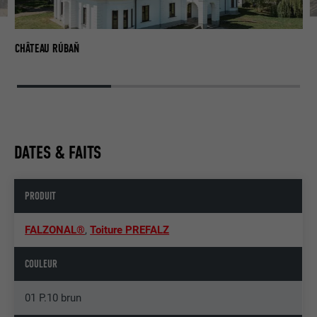
C
CHÂTEAU RÚBAŇ
DATES & FAITS
PRODUIT
FALZONAL®
,
Toiture PREFALZ
COULEUR
01 P.10 brun