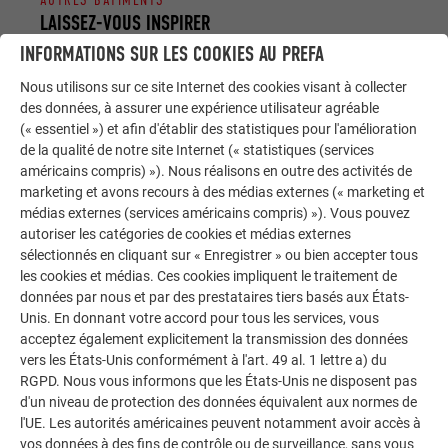
AUTRES BÂTIMENTS
LAISSEZ-VOUS INSPIRER
INFORMATIONS SUR LES COOKIES AU PREFA
La galerie de références PREFA démontre la
Nous utilisons sur ce site Internet des cookies visant à collecter
polyvalence de l’aluminium. Découvrez d’autres projets
des données, à assurer une expérience utilisateur agréable
impressionnants avec les solutions en aluminium
(« essentiel ») et afin d'établir des statistiques pour l'amélioration
durables de PREFA pour toitures, systèmes solaires et
de la qualité de notre site Internet (« statistiques (services
façades.
américains compris) »). Nous réalisons en outre des activités de
marketing et avons recours à des médias externes (« marketing et
médias externes (services américains compris) »). Vous pouvez
VOIR DAVANTAGE DE RÉFÉRENCES
autoriser les catégories de cookies et médias externes
sélectionnés en cliquant sur « Enregistrer » ou bien accepter tous
les cookies et médias. Ces cookies impliquent le traitement de
données par nous et par des prestataires tiers basés aux États-
Unis. En donnant votre accord pour tous les services, vous
acceptez également explicitement la transmission des données
vers les États-Unis conformément à l'art. 49 al. 1 lettre a) du
RGPD. Nous vous informons que les États-Unis ne disposent pas
d'un niveau de protection des données équivalent aux normes de
l'UE. Les autorités américaines peuvent notamment avoir accès à
vos données à des fins de contrôle ou de surveillance, sans vous