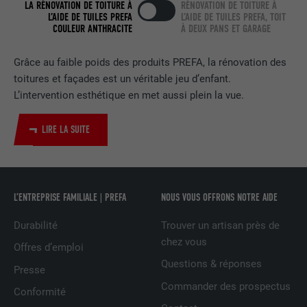
LA RÉNOVATION DE TOITURE À
RÉNOVATION DE TOITURE À
L’AIDE DE TUILES PREFA
L’AIDE DE TUILES PREFA, TOIT
EXPIRATION
2 ans
COULEUR ANTHRACITE
À DEUX PANS ET GARAGE
Utilisé par le service de réseau social
Grâce au faible poids des produits PREFA, la rénovation des
UTILITÉ
LinkedIn pour suivre l'utilisation de
toitures et façades est un véritable jeu d’enfant.
services intégrés.
L’intervention esthétique en met aussi plein la vue.
NOM
bscookie
LIRE LA SUITE
FOURNISSEUR
LinkedIn
EXPIRATION
2 ans
L’ENTREPRISE FAMILIALE | PREFA
NOUS VOUS OFFRONS NOTRE AIDE
Utilisé par le service de réseau social
Durabilité
Trouver un artisan près de
UTILITÉ
LinkedIn pour suivre l'utilisation de
chez vous
Offres d’emploi
services intégrés
Questions & réponses
Presse
Commander des prospectus
Conformité
NOM
UserMatchHistory