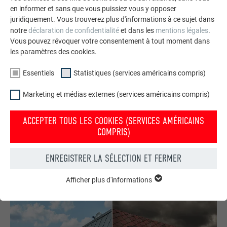
en informer et sans que vous puissiez vous y opposer
juridiquement. Vous trouverez plus d'informations à ce sujet dans
notre
déclaration de confidentialité
et dans les
mentions légales
.
Vous pouvez révoquer votre consentement à tout moment dans
les paramètres des cookies.
Essentiels
Statistiques (services américains compris)
Commander gratuitement des prospectus PREFA
Marketing et médias externes (services américains compris)
Toiture, façade, solaire, gouttières et protection contre les
crues – avec les produits PREFA en aluminium, votre maison
ACCEPTER TOUS LES COOKIES (SERVICES AMÉRICAINS
est non seulement jolie, mais aussi bien protégée !
COMPRIS)
COMMANDER GRATUITEMENT
ENREGISTRER LA SÉLECTION ET FERMER
Afficher plus d'informations
ESSENTIELS
Les cookies du groupe « Essentiels » sont nécessaires aux
fonctions de base du site Internet. Ils garantissent que le site
Internet fonctionne correctement.