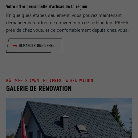
NOM
lang
Votre offre personnelle d'artisan de la région
Enregistre un identifiant unique utilisé
En quelques étapes seulement, vous pouvez maintenant
pour générer des données statistiques
FOURNISSEUR
ads.linkedin.com
UTILITÉ
demander des offres de couvreurs ou de ferblantiers PREFA
sur la manière dont l'utilisateur utilise le
site Internet.
près de chez vous, et ce confortablement depuis chez vous.
EXPIRATION
Session
DEMANDER UNE OFFRE
Enregistre la langue choisie par
UTILITÉ
NOM
_gaexp
l'utilisateur pour un site Internet.
FOURNISSEUR
Google Optimize
NOM
lang
EXPIRATION
90 jours
BÂTIMENTS AVANT ET APRÈS LA RÉNOVATION
GALERIE DE RÉNOVATION
FOURNISSEUR
LinkedIn
Est placé afin de tester si le navigateur
UTILITÉ
autorise l'utilisation de cookies. Ne
EXPIRATION
Session
contient aucun élément d'identification.
Utilisé par LinkedIn lorsqu'un site
UTILITÉ
Internet contient une fenêtre « Suivez-
nous » intégrée.