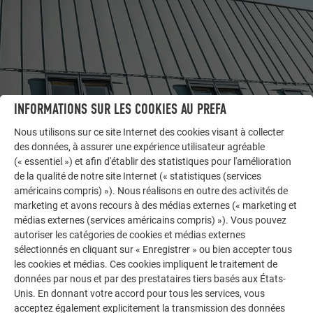
INFORMATIONS SUR LES COOKIES AU PREFA
Nous utilisons sur ce site Internet des cookies visant à collecter
AUTRES BÂTIMENTS
des données, à assurer une expérience utilisateur agréable
LAISSEZ-VOUS INSPIRER
(« essentiel ») et afin d'établir des statistiques pour l'amélioration
de la qualité de notre site Internet (« statistiques (services
La galerie de références PREFA démontre la
américains compris) »). Nous réalisons en outre des activités de
marketing et avons recours à des médias externes (« marketing et
polyvalence de l’aluminium. Découvrez d’autres projets
médias externes (services américains compris) »). Vous pouvez
impressionnants avec les solutions en aluminium
autoriser les catégories de cookies et médias externes
durables de PREFA pour toitures, systèmes solaires et
sélectionnés en cliquant sur « Enregistrer » ou bien accepter tous
façades.
les cookies et médias. Ces cookies impliquent le traitement de
données par nous et par des prestataires tiers basés aux États-
Unis. En donnant votre accord pour tous les services, vous
VOIR DAVANTAGE DE RÉFÉRENCES
acceptez également explicitement la transmission des données