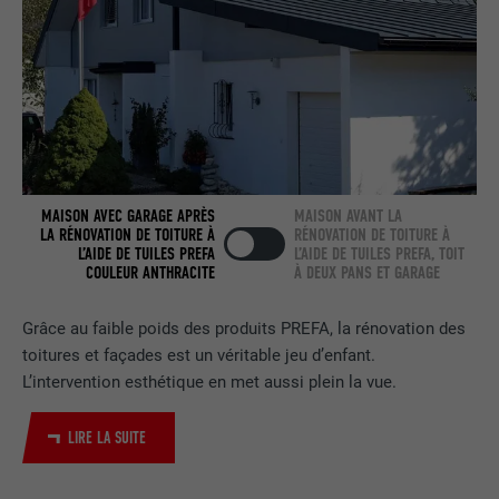
NOM
bcookie
FOURNISSEUR
LinkedIn
EXPIRATION
2 ans
Utilisé par le service de réseau social
MAISON AVEC GARAGE APRÈS
MAISON AVANT LA
UTILITÉ
LinkedIn pour suivre l'utilisation de
LA RÉNOVATION DE TOITURE À
RÉNOVATION DE TOITURE À
services intégrés.
L’AIDE DE TUILES PREFA
L’AIDE DE TUILES PREFA, TOIT
COULEUR ANTHRACITE
À DEUX PANS ET GARAGE
NOM
bscookie
Grâce au faible poids des produits PREFA, la rénovation des
toitures et façades est un véritable jeu d’enfant.
FOURNISSEUR
LinkedIn
L’intervention esthétique en met aussi plein la vue.
EXPIRATION
2 ans
LIRE LA SUITE
Utilisé par le service de réseau social
UTILITÉ
LinkedIn pour suivre l'utilisation de