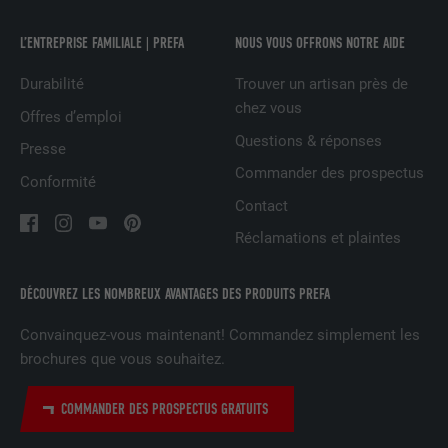
services intégrés
L’ENTREPRISE FAMILIALE | PREFA
NOUS VOUS OFFRONS NOTRE AIDE
Durabilité
Trouver un artisan près de
NOM
UserMatchHistory
chez vous
Offres d’emploi
FOURNISSEUR
LinkedIn
Questions & réponses
Presse
Commander des prospectus
EXPIRATION
29 jours
Conformité
Contact
Est utilisé pour suivre l'utilisateur sur
Réclamations et plaintes
plusieurs sites Internet afin d'afficher de
UTILITÉ
la publicité adaptée aux préférences de
l'utilisateur.
DÉCOUVREZ LES NOMBREUX AVANTAGES DES PRODUITS PREFA
Convainquez-vous maintenant! Commandez simplement les
NOM
lidc
brochures que vous souhaitez.
FOURNISSEUR
LinkedIn
COMMANDER DES PROSPECTUS GRATUITS
EXPIRATION
1 jour