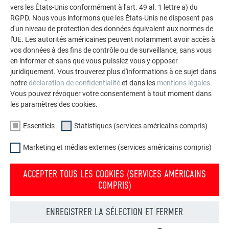
vers les États-Unis conformément à l'art. 49 al. 1 lettre a) du
RGPD. Nous vous informons que les États-Unis ne disposent pas
d'un niveau de protection des données équivalent aux normes de
l'UE. Les autorités américaines peuvent notamment avoir accès à
vos données à des fins de contrôle ou de surveillance, sans vous
en informer et sans que vous puissiez vous y opposer
juridiquement. Vous trouverez plus d'informations à ce sujet dans
notre
déclaration de confidentialité
et dans les
mentions légales
.
Vous pouvez révoquer votre consentement à tout moment dans
les paramètres des cookies.
Essentiels
Statistiques (services américains compris)
Marketing et médias externes (services américains compris)
ACCEPTER TOUS LES COOKIES (SERVICES AMÉRICAINS
COMPRIS)
Commander gratuitement des prospectus PREFA
Toiture, façade, solaire, gouttières et protection contre les
ENREGISTRER LA SÉLECTION ET FERMER
crues – avec les produits PREFA en aluminium, votre maison
est non seulement jolie, mais aussi bien protégée !