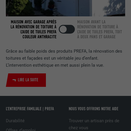
NOM
bscookie
FOURNISSEUR
LinkedIn
MAISON AVEC GARAGE APRÈS
MAISON AVANT LA
LA RÉNOVATION DE TOITURE À
RÉNOVATION DE TOITURE À
EXPIRATION
2 ans
L’AIDE DE TUILES PREFA
L’AIDE DE TUILES PREFA, TOIT
COULEUR ANTHRACITE
À DEUX PANS ET GARAGE
Utilisé par le service de réseau social
UTILITÉ
LinkedIn pour suivre l'utilisation de
Grâce au faible poids des produits PREFA, la rénovation des
services intégrés
toitures et façades est un véritable jeu d’enfant.
L’intervention esthétique en met aussi plein la vue.
NOM
UserMatchHistory
LIRE LA SUITE
FOURNISSEUR
LinkedIn
EXPIRATION
29 jours
L’ENTREPRISE FAMILIALE | PREFA
NOUS VOUS OFFRONS NOTRE AIDE
Est utilisé pour suivre l'utilisateur sur
plusieurs sites Internet afin d'afficher de
Durabilité
Trouver un artisan près de
UTILITÉ
la publicité adaptée aux préférences de
chez vous
Offres d’emploi