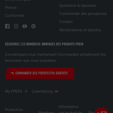
l'utilisateur.
Questions & réponses
Presse
Commander des prospectus
Conformité
NOM
lidc
Contact
FOURNISSEUR
LinkedIn
Réclamations et plaintes
EXPIRATION
1 jour
DÉCOUVREZ LES NOMBREUX AVANTAGES DES PRODUITS PREFA
Utilisé par le service de réseau social
Convainquez-vous maintenant! Commandez simplement les
UTILITÉ
LinkedIn pour suivre l'utilisation de
brochures que vous souhaitez.
services intégrés
COMMANDER DES PROSPECTUS GRATUITS
NOM
lissc
My PREFA
Luxembourg
FOURNISSEUR
LinkedIn
EXPIRATION
1 an
Information
Protection
Mentions
sur le droit de
Paramètres