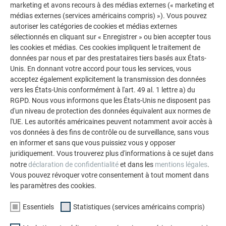
marketing et avons recours à des médias externes (« marketing et
médias externes (services américains compris) »). Vous pouvez
autoriser les catégories de cookies et médias externes
sélectionnés en cliquant sur « Enregistrer » ou bien accepter tous
AUTRES BÂTIMENTS
les cookies et médias. Ces cookies impliquent le traitement de
LAISSEZ-VOUS INSPIRER
données par nous et par des prestataires tiers basés aux États-
Unis. En donnant votre accord pour tous les services, vous
La galerie de références PREFA démontre la
acceptez également explicitement la transmission des données
polyvalence de l’aluminium. Découvrez d’autres projets
vers les États-Unis conformément à l'art. 49 al. 1 lettre a) du
RGPD. Nous vous informons que les États-Unis ne disposent pas
impressionnants avec les solutions en aluminium
d'un niveau de protection des données équivalent aux normes de
durables de PREFA pour toitures, systèmes solaires et
l'UE. Les autorités américaines peuvent notamment avoir accès à
façades.
vos données à des fins de contrôle ou de surveillance, sans vous
en informer et sans que vous puissiez vous y opposer
juridiquement. Vous trouverez plus d'informations à ce sujet dans
VOIR DAVANTAGE DE RÉFÉRENCES
notre
déclaration de confidentialité
et dans les
mentions légales
.
Vous pouvez révoquer votre consentement à tout moment dans
les paramètres des cookies.
Essentiels
Statistiques (services américains compris)