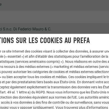
e
ci S.n.c. Di Federici Mauro & C.
IONS SUR LES COOKIES AU PREFA
r ce site Internet des cookies visant à collecter des données, à assurer u
le (« essentiel ») et afin d'établir des statistiques pour l'amélioration de la
statistiques (services américains compris) »). Nous réalisons en outre des a
onomie
ns recours à des médias externes (« marketing et médias externes (servi
 pouvez autoriser les catégories de cookies et médias externes sélection
 » ou bien accepter tous les cookies et médias. Ces cookies impliquent le 
 & Wir
et par des prestataires tiers basés aux États-Unis. En donnant votre acc
cceptez également explicitement la transmission des données vers les Éta
art. 49 al. 1 lettre a) du RGPD. Nous vous informons que les États-Unis 
rotection des données équivalent aux normes de l'UE. Les autorités améri
accès à vos données à des fins de contrôle ou de surveillance, sans vous
issiez vous y opposer juridiquement. Vous trouverez plus d'informations 