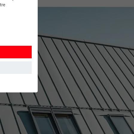
tre
et. Ils
mment le site