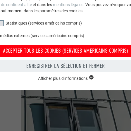
 de confidentialité
et dans les
mentions légales
. Vous pouvez révoquer vo
tout moment dans les paramètres des cookies.
Statistiques (services américains compris)
 médias externes (services américains compris)
ACCEPTER TOUS LES COOKIES (SERVICES AMÉRICAINS COMPRIS)
ENREGISTRER LA SÉLECTION ET FERMER
Afficher plus d'informations
groupe « Essentiels » sont nécessaires aux fonctions de base du site Intern
e le site Internet fonctionne correctement.
Afficher les informations relatives aux cookies
PHPSESSID
(SERVICES AMÉRICAINS COMPRIS)
UR
PHP
tatistiques (services américains compris) » nous aident à comprendre co