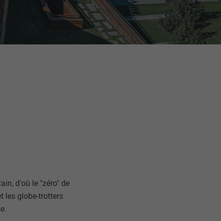
in, d'où le "zéro" de
 les globe-trotters
e.