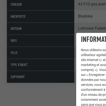
43 P.10 gris pierr
COULEUR
Bladidea
ARCHITECTE
Lattonieri Federi
ARTISAN
INFORMAT
Italie
PAYS
Nous utilisons su
Champoluc
VILLE
utilisateur agréab
site Internet (« 
Hôtels et gastr
TYPE D'OBJET
marketing et avo
compris) »). Vous
sur « Enregistrer
© PREFA | Croce
COPYRIGHT
données par nous 
services, vous a
conformément à l'
d'un niveau de p
notamment avoir 
sans que vous pu