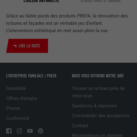
COULEUR ANTHRACITE
À DEUX PANS ET GARAGE
EXPIRATION
2 ans
Grâce au faible poids des produits PREFA, la rénovation des
toitures et façades est un véritable jeu d’enfant.
Utilisé par le service de réseau social
UTILITÉ
LinkedIn pour suivre l'utilisation de
L’intervention esthétique en met aussi plein la vue.
services intégrés
LIRE LA SUITE
NOM
UserMatchHistory
FOURNISSEUR
LinkedIn
L’ENTREPRISE FAMILIALE | PREFA
NOUS VOUS OFFRONS NOTRE AIDE
EXPIRATION
29 jours
Durabilité
Trouver un artisan près de
chez vous
Offres d’emploi
Est utilisé pour suivre l'utilisateur sur
Questions & réponses
plusieurs sites Internet afin d'afficher de
Presse
UTILITÉ
la publicité adaptée aux préférences de
Commander des prospectus
Conformité
l'utilisateur.
Contact
Réclamations et plaintes