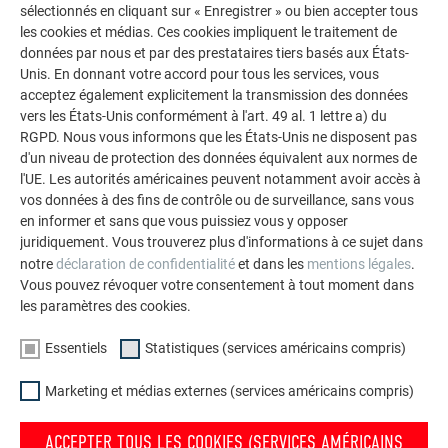
sélectionnés en cliquant sur « Enregistrer » ou bien accepter tous
La galerie de références PREFA démontre la
les cookies et médias. Ces cookies impliquent le traitement de
données par nous et par des prestataires tiers basés aux États-
polyvalence de l’aluminium. Découvrez d’autres projets
Unis. En donnant votre accord pour tous les services, vous
impressionnants avec les solutions en aluminium
acceptez également explicitement la transmission des données
durables de PREFA pour toitures, systèmes solaires et
vers les États-Unis conformément à l'art. 49 al. 1 lettre a) du
façades.
RGPD. Nous vous informons que les États-Unis ne disposent pas
d'un niveau de protection des données équivalent aux normes de
l'UE. Les autorités américaines peuvent notamment avoir accès à
VOIR DAVANTAGE DE RÉFÉRENCES
vos données à des fins de contrôle ou de surveillance, sans vous
en informer et sans que vous puissiez vous y opposer
juridiquement. Vous trouverez plus d'informations à ce sujet dans
notre
déclaration de confidentialité
et dans les
mentions légales
.
Vous pouvez révoquer votre consentement à tout moment dans
les paramètres des cookies.
Essentiels
Statistiques (services américains compris)
Marketing et médias externes (services américains compris)
ACCEPTER TOUS LES COOKIES (SERVICES AMÉRICAINS