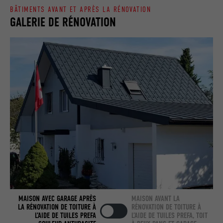
BÂTIMENTS AVANT ET APRÈS LA RÉNOVATION
Utilisé par LinkedIn lorsqu'un site
GALERIE DE RÉNOVATION
UTILITÉ
Internet contient une fenêtre « Suivez-
nous » intégrée.
NOM
bcookie
FOURNISSEUR
LinkedIn
EXPIRATION
2 ans
Utilisé par le service de réseau social
UTILITÉ
LinkedIn pour suivre l'utilisation de
services intégrés.
NOM
bscookie
MAISON AVEC GARAGE APRÈS
MAISON AVANT LA
LA RÉNOVATION DE TOITURE À
RÉNOVATION DE TOITURE À
L’AIDE DE TUILES PREFA
L’AIDE DE TUILES PREFA, TOIT
FOURNISSEUR
LinkedIn