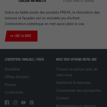
COULEUR ANTHRACITE
À DEUX PANS ET GARAGE
EXPIRATION
2 ans
Grâce au faible poids des produits PREFA, la rénovation des
toitures et façades est un véritable jeu d’enfant.
Utilisé par le service de réseau social
UTILITÉ
LinkedIn pour suivre l'utilisation de
L’intervention esthétique en met aussi plein la vue.
services intégrés
LIRE LA SUITE
NOM
UserMatchHistory
FOURNISSEUR
LinkedIn
L’ENTREPRISE FAMILIALE | PREFA
NOUS VOUS OFFRONS NOTRE AIDE
EXPIRATION
29 jours
Durabilité
Trouver un artisan près de
chez vous
Offres d’emploi
Est utilisé pour suivre l'utilisateur sur
plusieurs sites Internet afin d'afficher de
Questions & réponses
Presse
UTILITÉ
la publicité adaptée aux préférences de
Commander des prospectus
Conformité
l'utilisateur.
Contact
Réclamations et plaintes