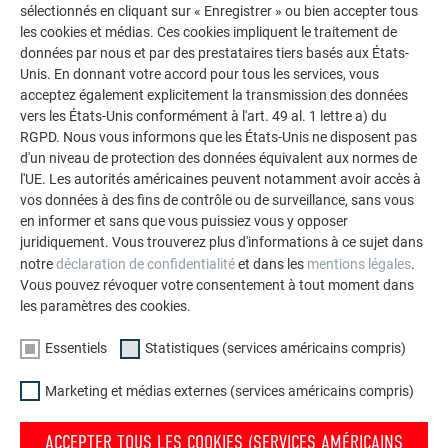
sélectionnés en cliquant sur « Enregistrer » ou bien accepter tous
La galerie de références PREFA démontre la
les cookies et médias. Ces cookies impliquent le traitement de
données par nous et par des prestataires tiers basés aux États-
polyvalence de l’aluminium. Découvrez d’autres projets
Unis. En donnant votre accord pour tous les services, vous
impressionnants avec les solutions en aluminium
acceptez également explicitement la transmission des données
durables de PREFA pour toitures, systèmes solaires et
vers les États-Unis conformément à l'art. 49 al. 1 lettre a) du
façades.
RGPD. Nous vous informons que les États-Unis ne disposent pas
d'un niveau de protection des données équivalent aux normes de
l'UE. Les autorités américaines peuvent notamment avoir accès à
VOIR DAVANTAGE DE RÉFÉRENCES
vos données à des fins de contrôle ou de surveillance, sans vous
en informer et sans que vous puissiez vous y opposer
juridiquement. Vous trouverez plus d'informations à ce sujet dans
notre
déclaration de confidentialité
et dans les
mentions légales
.
Vous pouvez révoquer votre consentement à tout moment dans
les paramètres des cookies.
Essentiels
Statistiques (services américains compris)
Marketing et médias externes (services américains compris)
ACCEPTER TOUS LES COOKIES (SERVICES AMÉRICAINS