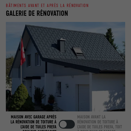
BÂTIMENTS AVANT ET APRÈS LA RÉNOVATION
Utilisé par LinkedIn lorsqu'un site
GALERIE DE RÉNOVATION
UTILITÉ
Internet contient une fenêtre « Suivez-
nous » intégrée.
NOM
bcookie
FOURNISSEUR
LinkedIn
EXPIRATION
2 ans
Utilisé par le service de réseau social
UTILITÉ
LinkedIn pour suivre l'utilisation de
services intégrés.
NOM
bscookie
MAISON AVEC GARAGE APRÈS
MAISON AVANT LA
LA RÉNOVATION DE TOITURE À
RÉNOVATION DE TOITURE À
L’AIDE DE TUILES PREFA
L’AIDE DE TUILES PREFA, TOIT
FOURNISSEUR
LinkedIn