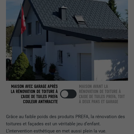
nous » intégrée.
NOM
bcookie
FOURNISSEUR
LinkedIn
EXPIRATION
2 ans
Utilisé par le service de réseau social
UTILITÉ
LinkedIn pour suivre l'utilisation de
services intégrés.
MAISON AVEC GARAGE APRÈS
MAISON AVANT LA
LA RÉNOVATION DE TOITURE À
RÉNOVATION DE TOITURE À
L’AIDE DE TUILES PREFA
L’AIDE DE TUILES PREFA, TOIT
NOM
bscookie
COULEUR ANTHRACITE
À DEUX PANS ET GARAGE
FOURNISSEUR
LinkedIn
Grâce au faible poids des produits PREFA, la rénovation des
toitures et façades est un véritable jeu d’enfant.
EXPIRATION
2 ans
L’intervention esthétique en met aussi plein la vue.