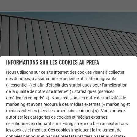
INFORMATIONS SUR LES COOKIES AU PREFA
Nous utilisons sur ce site Internet des cookies visant à collecter
des données, à assurer une expérience utilisateur agréable
(« essentiel ») et afin d'établir des statistiques pour l'amélioration
AUTRES BÂTIMENTS
de la qualité de notre site Internet (« statistiques (services
LAISSEZ-VOUS INSPIRER
américains compris) »). Nous réalisons en outre des activités de
marketing et avons recours à des médias externes (« marketing et
médias externes (services américains compris) »). Vous pouvez
La galerie de références PREFA démontre la
autoriser les catégories de cookies et médias externes
polyvalence de l’aluminium. Découvrez d’autres projets
sélectionnés en cliquant sur « Enregistrer » ou bien accepter tous
impressionnants avec les solutions en aluminium
les cookies et médias. Ces cookies impliquent le traitement de
durables de PREFA pour toitures, systèmes solaires et
données par nous et par des prestataires tiers basés aux États-