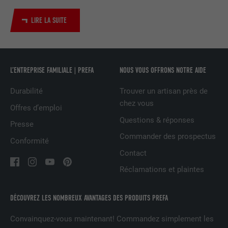
Utilisé par le service de réseau social
LIRE LA SUITE
UTILITÉ
LinkedIn pour suivre l'utilisation de
services intégrés
NOM
UserMatchHistory
L’ENTREPRISE FAMILIALE | PREFA
NOUS VOUS OFFRONS NOTRE AIDE
FOURNISSEUR
LinkedIn
Durabilité
Trouver un artisan près de
chez vous
Offres d’emploi
EXPIRATION
29 jours
Questions & réponses
Presse
Commander des prospectus
Est utilisé pour suivre l'utilisateur sur
Conformité
plusieurs sites Internet afin d'afficher de
Contact
UTILITÉ
la publicité adaptée aux préférences de
Réclamations et plaintes
l'utilisateur.
DÉCOUVREZ LES NOMBREUX AVANTAGES DES PRODUITS PREFA
NOM
lidc
Convainquez-vous maintenant! Commandez simplement les
FOURNISSEUR
LinkedIn