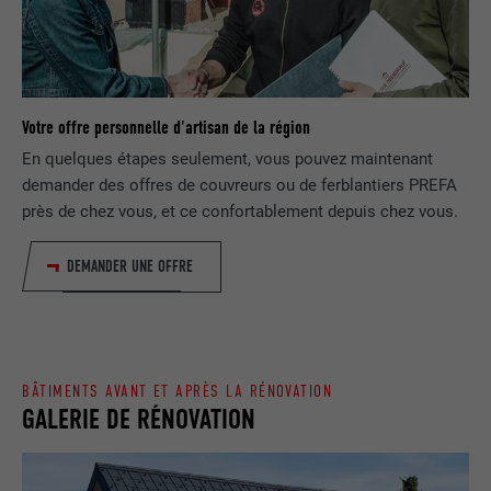
EXPIRATION
1 jour
NOM
lang
Enregistre un identifiant unique utilisé
pour générer des données statistiques
FOURNISSEUR
ads.linkedin.com
UTILITÉ
Votre offre personnelle d'artisan de la région
sur la manière dont l'utilisateur utilise le
site Internet.
En quelques étapes seulement, vous pouvez maintenant
EXPIRATION
Session
demander des offres de couvreurs ou de ferblantiers PREFA
près de chez vous, et ce confortablement depuis chez vous.
Enregistre la langue choisie par
UTILITÉ
NOM
_gaexp
l'utilisateur pour un site Internet.
DEMANDER UNE OFFRE
FOURNISSEUR
Google Optimize
NOM
lang
EXPIRATION
90 jours
FOURNISSEUR
LinkedIn
Est placé afin de tester si le navigateur
BÂTIMENTS AVANT ET APRÈS LA RÉNOVATION
UTILITÉ
autorise l'utilisation de cookies. Ne
GALERIE DE RÉNOVATION
EXPIRATION
Session
contient aucun élément d'identification.
Utilisé par LinkedIn lorsqu'un site
UTILITÉ
Internet contient une fenêtre « Suivez-