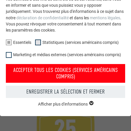
TOUTES LES COULEURS. TOUS LES DÉTAILS.
en informer et sans que vous puissiez vous y opposer
ADAPTÉ AU SYSTÈME COMPLET PREFA
juridiquement. Vous trouverez plus d'informations à ce sujet dans
notre
déclaration de confidentialité
et dans les
mentions légales
.
Vous pouvez révoquer votre consentement à tout moment dans
Grâce au grand choix de couleurs,
PREFA Solaire
s’intègre de
les paramètres des cookies.
manière optimale à l'ensemble de la toiture éprouvée et
parfaitement coordonnée. Tout comme les nombreux
Essentiels
Statistiques (services américains compris)
accessoires assortis tels que les gouttières, la protection
contre la neige, la sécurité du toit et tous les abergements. Il
Marketing et médias externes (services américains compris)
existe des possibilités infinies pour une conception de toit
individuelle et techniquement impeccable.
ACCEPTER TOUS LES COOKIES (SERVICES AMÉRICAINS
COMPRIS)
ENREGISTRER LA SÉLECTION ET FERMER
Afficher plus d'informations
ESSENTIELS
Les cookies du groupe « Essentiels » sont nécessaires aux
fonctions de base du site Internet. Ils garantissent que le site
Internet fonctionne correctement.