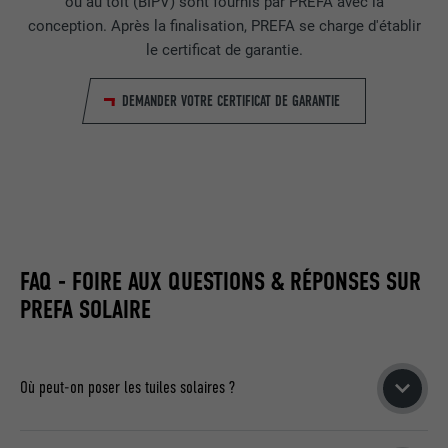
ou au toit (BIPV) sont fournis par PREFA avec la
conception. Après la finalisation, PREFA se charge d'établir
FOURNISSEUR
LinkedIn
le certificat de garantie.
EXPIRATION
29 jours
DEMANDER VOTRE CERTIFICAT DE GARANTIE
Est utilisé pour suivre l'utilisateur sur
plusieurs sites Internet afin d'afficher de
UTILITÉ
la publicité adaptée aux préférences de
l'utilisateur.
NOM
lidc
FAQ - FOIRE AUX QUESTIONS & RÉPONSES SUR
FOURNISSEUR
LinkedIn
PREFA SOLAIRE
EXPIRATION
1 jour
Où peut-on poser les tuiles solaires ?
Utilisé par le service de réseau social
UTILITÉ
LinkedIn pour suivre l'utilisation de
services intégrés
Les tuiles solaires peuvent être posées aussi bien sur le toit