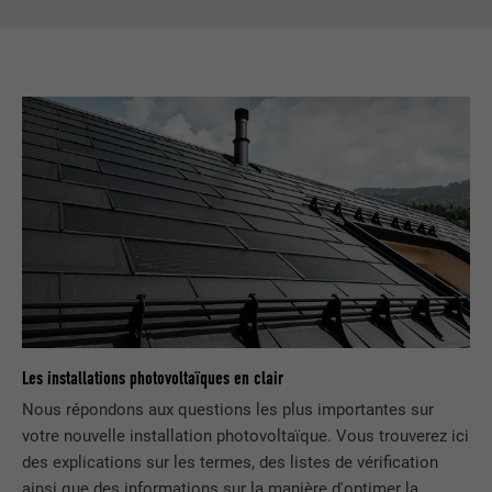
EXPIRATION
1 an
Utilisé par Google DoubleClick pour
enregistrer et signaler les actions d'un
utilisateur sur le site Internet après
l'affichage d'une annonce du
UTILITÉ
fournisseur ou après que l'utilisateur a
cliqué sur une annonce du fournisseur,
avec pour objectif de mesurer l'efficacité
d'une publicité et d'afficher des
publicités plus ciblées pour l'utilisateur.
NOM
_pin_unauth
Les installations photovoltaïques en clair
FOURNISSEUR
Pinterest
Nous répondons aux questions les plus importantes sur
votre nouvelle installation photovoltaïque. Vous trouverez ici
EXPIRATION
1 an
des explications sur les termes, des listes de vérification
ainsi que des informations sur la manière d'optimer la