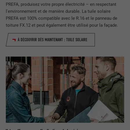
EXPIRATION
3 mois
PREFA, produisez votre propre électricité – en respectant
l'environnement et de manière durable. La tuile solaire
UTILITÉ
Cookie identificateur de navigateur
PREFA est 100% compatible avec le R.16 et le panneau de
toiture FX.12 et peut également être utilisé pour la façade.
NOM
li_sugr
À DÉCOUVRIR DÈS MAINTENANT : TUILE SOLAIRE
FOURNISSEUR
LinkedIn
EXPIRATION
3 mois
UTILITÉ
Cookie identificateur de navigateur
NOM
GPS
FOURNISSEUR
YouTube
EXPIRATION
1 jour