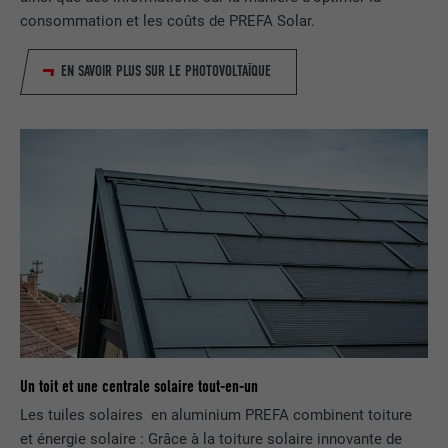
Est utilisé par Pinterest pour suivre
UTILITÉ
consommation et les coûts de PREFA Solar.
l'utilisation des services.
EN SAVOIR PLUS SUR LE PHOTOVOLTAÏQUE
NOM
__cfduid
FOURNISSEUR
Adsymptotic.com
EXPIRATION
1 mois
Cookie utilisé pour identifier des clients
différents derrière une même adresse IP
UTILITÉ
et appliquer des paramètres de sécurité
en fonction des clients.
NOM
U
Un toit et une centrale solaire tout-en-un
FOURNISSEUR
Adsymptotic.com
Les tuiles solaires en aluminium PREFA combinent toiture
et énergie solaire : Grâce à la toiture solaire innovante de