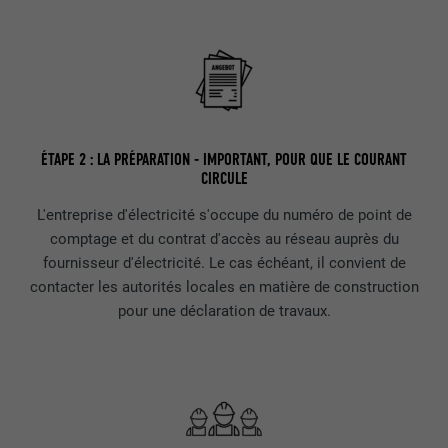
EXPIRATION
Session
Enregistre la langue choisie par
UTILITÉ
NOM
_gaexp
l'utilisateur pour un site Internet.
FOURNISSEUR
Google Optimize
NOM
lang
EXPIRATION
90 jours
ÉTAPE 2 : LA PRÉPARATION - IMPORTANT, POUR QUE LE COURANT
CIRCULE
FOURNISSEUR
LinkedIn
Est placé afin de tester si le navigateur
L'entreprise d'électricité s'occupe du numéro de point de
UTILITÉ
autorise l'utilisation de cookies. Ne
EXPIRATION
Session
comptage et du contrat d'accès au réseau auprès du
contient aucun élément d'identification.
fournisseur d'électricité. Le cas échéant, il convient de
Utilisé par LinkedIn lorsqu'un site
contacter les autorités locales en matière de construction
UTILITÉ
Internet contient une fenêtre « Suivez-
pour une déclaration de travaux.
nous » intégrée.
NOM
bcookie
FOURNISSEUR
LinkedIn