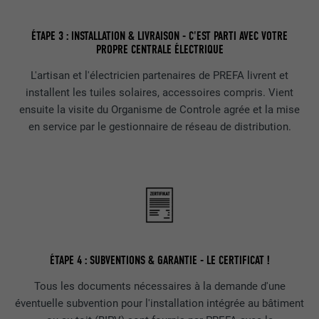
EXPIRATION
2 ans
ÉTAPE 3 : INSTALLATION & LIVRAISON - C'EST PARTI AVEC VOTRE
PROPRE CENTRALE ÉLECTRIQUE
Utilisé par le service de réseau social
UTILITÉ
LinkedIn pour suivre l'utilisation de
L'artisan et l'électricien partenaires de PREFA livrent et
services intégrés.
installent les tuiles solaires, accessoires compris. Vient
ensuite la visite du Organisme de Controle agrée et la mise
en service par le gestionnaire de réseau de distribution.
NOM
bscookie
FOURNISSEUR
LinkedIn
EXPIRATION
2 ans
Utilisé par le service de réseau social
UTILITÉ
LinkedIn pour suivre l'utilisation de
ÉTAPE 4 : SUBVENTIONS & GARANTIE - LE CERTIFICAT !
services intégrés
Tous les documents nécessaires à la demande d'une
éventuelle subvention pour l'installation intégrée au bâtiment
NOM
UserMatchHistory