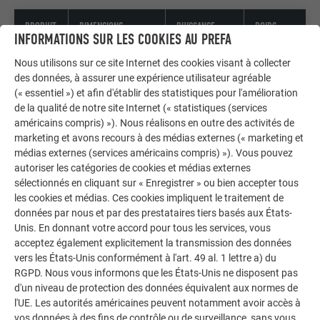
PRODUIT
DIMENSIONS
PUISSANCE
POIDS
INFORMATIONS SUR LES COOKIES AU PREFA
Tuile
1 400 x 420 mm
100 Wp/pce
12,6 kg/m²
Nous utilisons sur ce site Internet des cookies visant à collecter
solaire
posée
Surface
des données, à assurer une expérience utilisateur agréable
(« essentiel ») et afin d'établir des statistiques pour l'amélioration
grand
nécessaire
de la qualité de notre site Internet (« statistiques (services
format
: 5,88
américains compris) »). Nous réalisons en outre des activités de
m²/kWp
marketing et avons recours à des médias externes (« marketing et
médias externes (services américains compris) »). Vous pouvez
Tuile
700 x 420 mm
43 Wp/pce
12,6 kg/m²
autoriser les catégories de cookies et médias externes
solaire
posée
Surface
sélectionnés en cliquant sur « Enregistrer » ou bien accepter tous
petit
nécessaire
les cookies et médias. Ces cookies impliquent le traitement de
données par nous et par des prestataires tiers basés aux États-
format
: 6,84
Unis. En donnant votre accord pour tous les services, vous
m²/kWp
acceptez également explicitement la transmission des données
vers les États-Unis conformément à l'art. 49 al. 1 lettre a) du
RGPD. Nous vous informons que les États-Unis ne disposent pas
d'un niveau de protection des données équivalent aux normes de
l'UE. Les autorités américaines peuvent notamment avoir accès à
vos données à des fins de contrôle ou de surveillance, sans vous