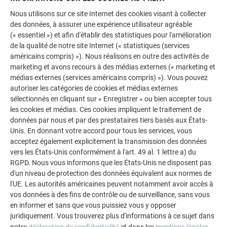
ici tous ses avantages.
Nous utilisons sur ce site Internet des cookies visant à collecter
des données, à assurer une expérience utilisateur agréable
PLUS D’INFORMATIONS
(« essentiel ») et afin d'établir des statistiques pour l'amélioration
de la qualité de notre site Internet (« statistiques (services
américains compris) »). Nous réalisons en outre des activités de
marketing et avons recours à des médias externes (« marketing et
médias externes (services américains compris) »). Vous pouvez
autoriser les catégories de cookies et médias externes
sélectionnés en cliquant sur « Enregistrer » ou bien accepter tous
les cookies et médias. Ces cookies impliquent le traitement de
données par nous et par des prestataires tiers basés aux États-
Unis. En donnant votre accord pour tous les services, vous
acceptez également explicitement la transmission des données
vers les États-Unis conformément à l'art. 49 al. 1 lettre a) du
RGPD. Nous vous informons que les États-Unis ne disposent pas
d'un niveau de protection des données équivalent aux normes de
l'UE. Les autorités américaines peuvent notamment avoir accès à
Votre offre personnelle d'artisan de la région
vos données à des fins de contrôle ou de surveillance, sans vous
en informer et sans que vous puissiez vous y opposer
En quelques étapes seulement, vous pouvez maintenant
juridiquement. Vous trouverez plus d'informations à ce sujet dans
demander des offres de couvreurs ou de ferblantiers PREFA