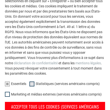
sélectionnés en cliquant sur « Enregistrer » ou bien accepter tous
(PARTIE 2)
les cookies et médias. Ces cookies impliquent le traitement de
données par nous et par des prestataires tiers basés aux États-
Unis. En donnant votre accord pour tous les services, vous
Guide concernant la conduite à tenir en présence d’amiante-ciment
acceptez également explicitement la transmission des données
PDF
182 kb
vers les États-Unis conformément à l'art. 49 al. 1 lettre a) du
RGPD. Nous vous informons que les États-Unis ne disposent pas
d'un niveau de protection des données équivalent aux normes de
l'UE. Les autorités américaines peuvent notamment avoir accès à
vos données à des fins de contrôle ou de surveillance, sans vous
en informer et sans que vous puissiez vous y opposer
juridiquement. Vous trouverez plus d'informations à ce sujet dans
notre
déclaration de confidentialité
et dans les
mentions légales
.
Vous pouvez révoquer votre consentement à tout moment dans
les paramètres des cookies.
Essentiels
Statistiques (services américains compris)
Marketing et médias externes (services américains compris)
ACCEPTER TOUS LES COOKIES (SERVICES AMÉRICAINS