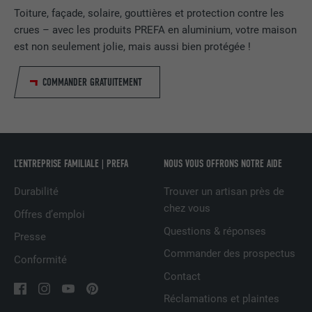
Toiture, façade, solaire, gouttières et protection contre les
(p. ex. 10 ou 20) et si le filtre Google
FOURNISSEUR
Google Universal Analytics
crues – avec les produits PREFA en aluminium, votre maison
SafeSearch doit être activé ou non.
est non seulement jolie, mais aussi bien protégée !
EXPIRATION
1 jour
NOM
lang
COMMANDER GRATUITEMENT
Enregistre un identifiant unique utilisé
pour générer des données statistiques
FOURNISSEUR
ads.linkedin.com
UTILITÉ
sur la manière dont l'utilisateur utilise le
site Internet.
EXPIRATION
Session
L’ENTREPRISE FAMILIALE | PREFA
NOUS VOUS OFFRONS NOTRE AIDE
Enregistre la langue choisie par
UTILITÉ
NOM
_gaexp
l'utilisateur pour un site Internet.
Durabilité
Trouver un artisan près de
chez vous
FOURNISSEUR
Google Optimize
Offres d’emploi
Questions & réponses
NOM
lang
Presse
EXPIRATION
90 jours
Commander des prospectus
Conformité
FOURNISSEUR
LinkedIn
Est placé afin de tester si le navigateur
Contact
UTILITÉ
autorise l'utilisation de cookies. Ne
EXPIRATION
Session
Réclamations et plaintes
contient aucun élément d'identification.