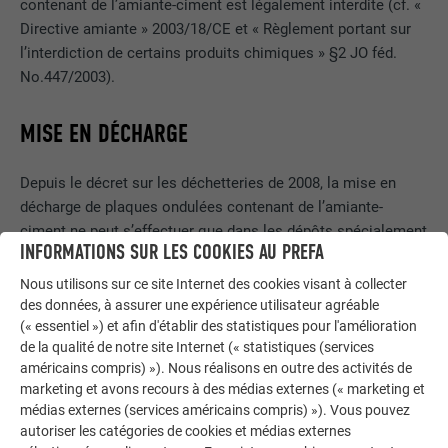
contenant de l’amiante-ciment est légalement interdite (cf. «
Directive amiante » 2003/18/CE et « Règlement portant sur
l’interdiction de certains produits chimiques » §2 JO féd.
No.447/2003).
MISE EN DÉCHARGE
Depuis le décret sur les déchetteries de 2008, la mise en
décharge de plaques ondulées contenant de l’amiante-
ciment ne peut s’effectuer que dans les dépôts spécialement
INFORMATIONS SUR LES COOKIES AU PREFA
aménagés pour les résidus d’amiante. Lors de la livraison,
les déchets doivent être identifiés comme contenant de
Nous utilisons sur ce site Internet des cookies visant à collecter
l’amiante et le responsable de la déchetterie doit prendre des
des données, à assurer une expérience utilisateur agréable
mesures spécifiques pour l’élimination de ces déchets. En
(« essentiel ») et afin d'établir des statistiques pour l'amélioration
de la qualité de notre site Internet (« statistiques (services
principe, le stockage doit s’effectuer sans poussières.
américains compris) »). Nous réalisons en outre des activités de
marketing et avons recours à des médias externes (« marketing et
médias externes (services américains compris) »). Vous pouvez
DE LA COUVERTURE EN PLAQUES ONDULÉES
autoriser les catégories de cookies et médias externes