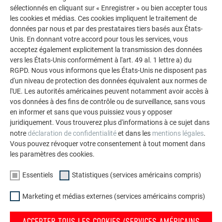
sélectionnés en cliquant sur « Enregistrer » ou bien accepter tous
Durable, polyvalent, écologique
les cookies et médias. Ces cookies impliquent le traitement de
L’aluminium constitue le matériau optimal pour les maîtres
données par nous et par des prestataires tiers basés aux États-
Unis. En donnant votre accord pour tous les services, vous
d’ouvrage et les spécialistes en rénovation. Vous trouverez
acceptez également explicitement la transmission des données
ici tous ses avantages.
vers les États-Unis conformément à l'art. 49 al. 1 lettre a) du
RGPD. Nous vous informons que les États-Unis ne disposent pas
PLUS D’INFORMATIONS
d'un niveau de protection des données équivalent aux normes de
l'UE. Les autorités américaines peuvent notamment avoir accès à
vos données à des fins de contrôle ou de surveillance, sans vous
en informer et sans que vous puissiez vous y opposer
juridiquement. Vous trouverez plus d'informations à ce sujet dans
notre
déclaration de confidentialité
et dans les
mentions légales
.
Vous pouvez révoquer votre consentement à tout moment dans
les paramètres des cookies.
Essentiels
Statistiques (services américains compris)
Marketing et médias externes (services américains compris)
ACCEPTER TOUS LES COOKIES (SERVICES AMÉRICAINS