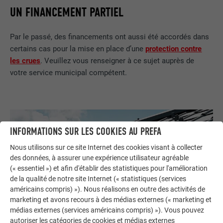
UN FINANCEMENT PARTIEL
Par le passé, des financements ont aussi été accordés dans
certains cas pour la mise en place d’une
protection contre
les crues
. Veuillez vous renseigner à ce sujet auprès de
votre service municipal compétent.
INFORMATIONS SUR LES COOKIES AU PREFA
Nous utilisons sur ce site Internet des cookies visant à collecter
des données, à assurer une expérience utilisateur agréable
(« essentiel ») et afin d'établir des statistiques pour l'amélioration
de la qualité de notre site Internet (« statistiques (services
américains compris) »). Nous réalisons en outre des activités de
marketing et avons recours à des médias externes (« marketing et
médias externes (services américains compris) »). Vous pouvez
autoriser les catégories de cookies et médias externes