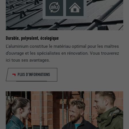
FOURNISSEUR
YouTube
EXPIRATION
179 jours
UTILITÉ
Mesure de la bande passante YouTube
Durable, polyvalent, écologique
L’aluminium constitue le matériau optimal pour les maîtres
NOM
YSC
d’ouvrage et les spécialistes en rénovation. Vous trouverez
FOURNISSEUR
YouTube
ici tous ses avantages.
EXPIRATION
Session
PLUS D’INFORMATIONS
Utilisé par YouTube (Google) pour
UTILITÉ
enregistrer les paramètres utilisateur et
à d'autres fins non précisées
NOM
_gcl_au