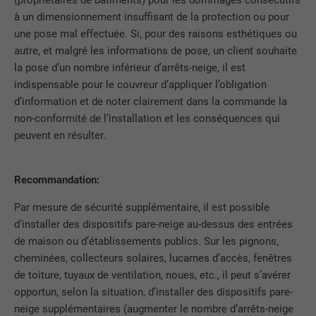
(propriétaires de bâtiments) pour les dommages consécutifs
à un dimensionnement insuffisant de la protection ou pour
Cookie utilisé pour identifier des clients
une pose mal effectuée. Si, pour des raisons esthétiques ou
différents derrière une même adresse IP
autre, et malgré les informations de pose, un client souhaite
UTILITÉ
et appliquer des paramètres de sécurité
la pose d’un nombre inférieur d’arrêts-neige, il est
en fonction des clients.
indispensable pour le couvreur d’appliquer l’obligation
d’information et de noter clairement dans la commande la
non-conformité de l’installation et les conséquences qui
NOM
U
peuvent en résulter.
FOURNISSEUR
Adsymptotic.com
Recommandation:
EXPIRATION
3 mois
Par mesure de sécurité supplémentaire, il est possible
UTILITÉ
Cookie identificateur de navigateur
d’installer des dispositifs pare-neige au-dessus des entrées
de maison ou d’établissements publics. Sur les pignons,
cheminées, collecteurs solaires, lucarnes d’accès, fenêtres
NOM
li_sugr
de toiture, tuyaux de ventilation, noues, etc., il peut s’avérer
opportun, selon la situation, d’installer des dispositifs pare-
FOURNISSEUR
LinkedIn
neige supplémentaires (augmenter le nombre d’arrêts-neige