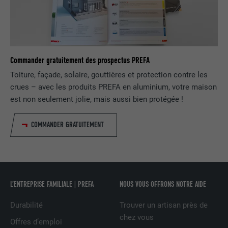
NOM
li_gc
FOURNISSEUR
LinkedIn
Commander gratuitement des prospectus PREFA
EXPIRATION
2 ans
Toiture, façade, solaire, gouttières et protection contre les
crues – avec les produits PREFA en aluminium, votre maison
Sert à enregistrer l'autorisation de
est non seulement jolie, mais aussi bien protégée !
UTILITÉ
l'utilisateur à utiliser des cookies pour
des fonctions non essentielles.
COMMANDER GRATUITEMENT
NOM
lidc
FOURNISSEUR
LinkedIn
L’ENTREPRISE FAMILIALE | PREFA
NOUS VOUS OFFRONS NOTRE AIDE
EXPIRATION
1 jour
Durabilité
Trouver un artisan près de
chez vous
Pour faciliter le choix des centres de
Offres d’emploi
UTILITÉ