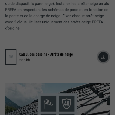
ou de dispositifs pare-neige). Installez les arrêts-neige en alu
EXPIRATION
3 mois
PREFA en respectant les schémas de pose et en fonction de
la pente et de la charge de neige. Fixez chaque arrêt-neige
UTILITÉ
Cookie identificateur de navigateur
avec 2 clous. Utiliser uniquement des arrêts-neige PREFA
d’origine.
NOM
GPS
FOURNISSEUR
YouTube
Calcul des besoins - Arrêts de neige
PDF
EXPIRATION
1 jour
565 kb
Enregistre un identifiant unique sur les
appareils mobiles afin de permettre un
UTILITÉ
suivi se basant sur une localisation GPS
géographique.
NOM
VISITOR_INFO1_LIVE