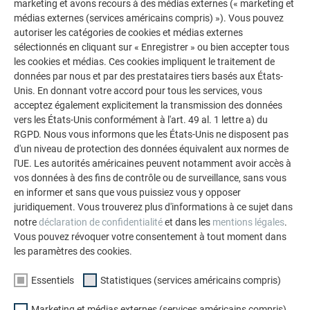
marketing et avons recours à des médias externes (« marketing et
médias externes (services américains compris) »). Vous pouvez
autoriser les catégories de cookies et médias externes
sélectionnés en cliquant sur « Enregistrer » ou bien accepter tous
Schéma de montage DS.19 2
les cookies et médias. Ces cookies impliquent le traitement de
données par nous et par des prestataires tiers basés aux États-
Unis. En donnant votre accord pour tous les services, vous
acceptez également explicitement la transmission des données
vers les États-Unis conformément à l'art. 49 al. 1 lettre a) du
RGPD. Nous vous informons que les États-Unis ne disposent pas
d'un niveau de protection des données équivalent aux normes de
l'UE. Les autorités américaines peuvent notamment avoir accès à
vos données à des fins de contrôle ou de surveillance, sans vous
en informer et sans que vous puissiez vous y opposer
juridiquement. Vous trouverez plus d'informations à ce sujet dans
notre
déclaration de confidentialité
et dans les
mentions légales
.
Vous pouvez révoquer votre consentement à tout moment dans
les paramètres des cookies.
Essentiels
Statistiques (services américains compris)
Marketing et médias externes (services américains compris)