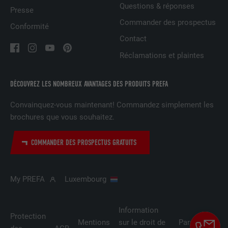
calcul
Questions & réponses
Presse
Commander des prospectus
Conformité
NOM
test_cookie
Contact
Réclamations et plaintes
FOURNISSEUR
doubleclick.net
EXPIRATION
15 minutes
DÉCOUVREZ LES NOMBREUX AVANTAGES DES PRODUITS PREFA
Convainquez-vous maintenant! Commandez simplement les
Est placé afin de tester si le navigateur
brochures que vous souhaitez.
UTILITÉ
autorise l'utilisation de cookies. Ne
contient aucun élément d'identification.
COMMANDER DES PROSPECTUS GRATUITS
My PREFA
Luxembourg
Information
Protection
Mentions
sur le droit de
Paramètres