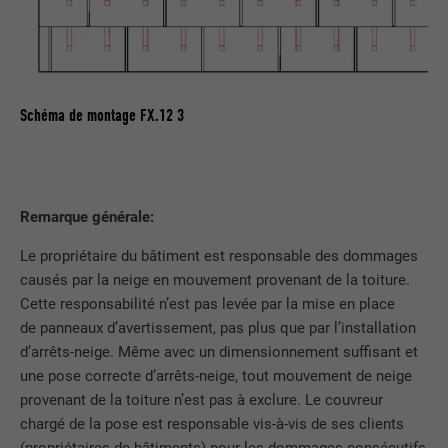
avec pour objectif de mesurer l'efficacité
d'une publicité et d'afficher des
publicités plus ciblées pour l'utilisateur.
Schéma de montage FX.12 3
NOM
_pin_unauth
FOURNISSEUR
Pinterest
Remarque générale:
EXPIRATION
1 an
Le propriétaire du bâtiment est responsable des dommages
Est utilisé par Pinterest pour suivre
UTILITÉ
causés par la neige en mouvement provenant de la toiture.
l'utilisation des services.
Cette responsabilité n’est pas levée par la mise en place
de panneaux d’avertissement, pas plus que par l’installation
d’arrêts-neige. Même avec un dimensionnement suffisant et
NOM
__cfduid
une pose correcte d’arrêts-neige, tout mouvement de neige
provenant de la toiture n’est pas à exclure. Le couvreur
FOURNISSEUR
Adsymptotic.com
chargé de la pose est responsable vis-à-vis de ses clients
EXPIRATION
1 mois