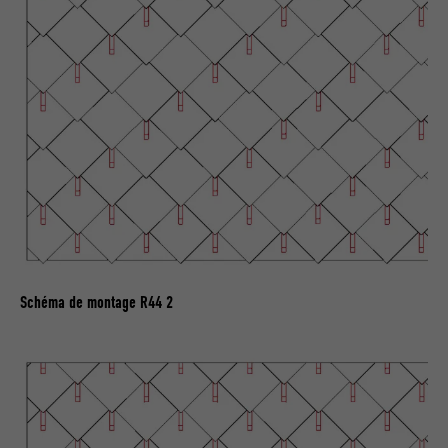
FOURNISSEUR
LinkedIn
EXPIRATION
2 ans
Utilisé par le service de réseau social
UTILITÉ
LinkedIn pour suivre l'utilisation de
services intégrés
NOM
UserMatchHistory
FOURNISSEUR
LinkedIn
Schéma de montage R44 2
EXPIRATION
29 jours
Est utilisé pour suivre l'utilisateur sur
plusieurs sites Internet afin d'afficher de
UTILITÉ
la publicité adaptée aux préférences de
l'utilisateur.