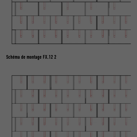
EXPIRATION
3 mois
Est utilisé par Facebook pour afficher
une série de produits publicitaires, par
UTILITÉ
exemple des offres en temps réel
d'annonceurs tiers.
Schéma de montage FX.12 2
NOM
IDE
FOURNISSEUR
doubleclick.net
EXPIRATION
1 an
Utilisé par Google DoubleClick pour
enregistrer et signaler les actions d'un
utilisateur sur le site Internet après
l'affichage d'une annonce du
UTILITÉ
fournisseur ou après que l'utilisateur a
cliqué sur une annonce du fournisseur,