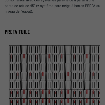
combinaison avec des systèmes pare-neige à partir d’une
pente de toit de 45° (= système pare-neige à barres PREFA au
niveau de l’égout).
PREFA TUILE