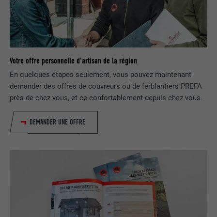
FOURNISSEUR
Google AdSense
EXPIRATION
3 mois
Utilisé par Google AdSense pour tester
UTILITÉ
l'efficacité de la publicité sur les sites
Votre offre personnelle d'artisan de la région
Internet qui utilisent ses services.
En quelques étapes seulement, vous pouvez maintenant
demander des offres de couvreurs ou de ferblantiers PREFA
près de chez vous, et ce confortablement depuis chez vous.
NOM
_pinterest_ct_ua
DEMANDER UNE OFFRE
FOURNISSEUR
Pinterest
EXPIRATION
1 an
Ce cookie comprend un identifiant
unique universel (UUID) permettant de
UTILITÉ
grouper les actions effectuées sur
plusieurs pages lorsque l'utilisateur ne
peut pas être identifié clairement.