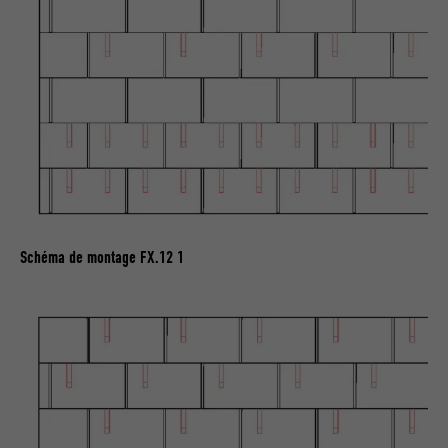
UTILITÉ
attribut SameSite est disponible pour
tous les cookies dans ce navigateur
NOM
_fbp
FOURNISSEUR
Facebook
EXPIRATION
3 mois
Est utilisé par Facebook pour afficher
Schéma de montage FX.12 1
une série de produits publicitaires, par
UTILITÉ
exemple des offres en temps réel
d'annonceurs tiers.
NOM
fr
FOURNISSEUR
Facebook