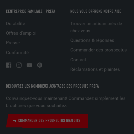
NOM
lang
EXPIRATION
90 jours
L’ENTREPRISE FAMILIALE | PREFA
NOUS VOUS OFFRONS NOTRE AIDE
FOURNISSEUR
LinkedIn
Est placé afin de tester si le navigateur
Durabilité
Trouver un artisan près de
UTILITÉ
autorise l'utilisation de cookies. Ne
chez vous
EXPIRATION
Session
Offres d’emploi
contient aucun élément d'identification.
Questions & réponses
Presse
Utilisé par LinkedIn lorsqu'un site
Commander des prospectus
UTILITÉ
Internet contient une fenêtre « Suivez-
Conformité
nous » intégrée.
Contact
Réclamations et plaintes
NOM
bcookie
DÉCOUVREZ LES NOMBREUX AVANTAGES DES PRODUITS PREFA
FOURNISSEUR
LinkedIn
Convainquez-vous maintenant! Commandez simplement les
EXPIRATION
2 ans
brochures que vous souhaitez.
Utilisé par le service de réseau social
COMMANDER DES PROSPECTUS GRATUITS
UTILITÉ
LinkedIn pour suivre l'utilisation de
services intégrés.