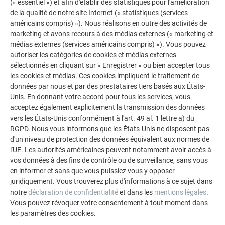
APERÇU DES SURFACES DES PRODUITS
(« essentiel ») et afin d'établir des statistiques pour l'amélioration
de la qualité de notre site Internet (« statistiques (services
américains compris) »). Nous réalisons en outre des activités de
Selon le produit, différentes surfaces sont disponibles.
marketing et avons recours à des médias externes (« marketing et
L’aperçu montre quels produits de toiture et de façade sont
médias externes (services américains compris) »). Vous pouvez
disponibles en stucco, lisse ou ligné.
autoriser les catégories de cookies et médias externes
sélectionnés en cliquant sur « Enregistrer » ou bien accepter tous
les cookies et médias. Ces cookies impliquent le traitement de
données par nous et par des prestataires tiers basés aux États-
TOITURE
Unis. En donnant votre accord pour tous les services, vous
acceptez également explicitement la transmission des données
vers les États-Unis conformément à l'art. 49 al. 1 lettre a) du
PRODUIT
STUCCO
LISSE
RGPD. Nous vous informons que les États-Unis ne disposent pas
d'un niveau de protection des données équivalent aux normes de
Tuile
l'UE. Les autorités américaines peuvent notamment avoir accès à
vos données à des fins de contrôle ou de surveillance, sans vous
R.16
en informer et sans que vous puissiez vous y opposer
juridiquement. Vous trouverez plus d'informations à ce sujet dans
notre
déclaration de confidentialité
et dans les
mentions légales
.
Bardeau de toiture
Vous pouvez révoquer votre consentement à tout moment dans
les paramètres des cookies.
Bardeau de toiture DS.19