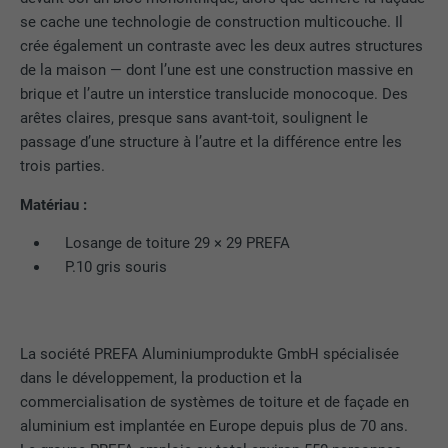
peuvent être affichées correctement.
Les cookies « Marketing et médias externes (services
se cache une technologie de construction multicouche. Il
EXPIRATION
2 ans
américains compris) » sont utilisés par les annonceurs
crée également un contraste avec les deux autres structures
(prestataires tiers) pour afficher de la publicité personnalisée.
Enregistre un identifiant unique utilisé
de la maison — dont l’une est une construction massive en
NOM
cookie_optin
Ils observent pour cela les visiteurs à travers les sites Internet.
pour générer des données statistiques
brique et l’autre un interstice translucide monocoque. Des
UTILITÉ
Lorsque ces cookies sont acceptés, l'accès aux contenus des
sur la manière dont l'utilisateur utilise le
FOURNISSEUR
Sgalinski
arêtes claires, presque sans avant-toit, soulignent le
plateformes vidéo et de réseaux sociaux ne nécessite plus de
site Internet.
passage d’une structure à l’autre et la différence entre les
consentement manuel.
EXPIRATION
12 mois
trois parties.
Afficher les informations relatives aux cookies
NOM
NID
NOM
_gat
Matériau :
Ce cookie est essentiel au
fonctionnement de l'extension qui gère
FOURNISSEUR
Google
Losange de toiture 29 × 29 PREFA
FOURNISSEUR
Google Analytics
le consentement pour les cookies. Il doit
UTILITÉ
P.10 gris souris
être enregistré pour que l'outil sache
EXPIRATION
6 mois
EXPIRATION
1 jour
quels groupes de cookies ont été
acceptés par l'utilisateur.
Ce cookie comprend un identifiant
Est utilisé par Google Analytics pour
unique via lequel vos paramètres
UTILITÉ
La société PREFA Aluminiumprodukte GmbH spécialisée
limiter le taux de sollicitation.
préférés et d'autres informations sont
dans le développement, la production et la
enregistrés, en particulier la langue que
commercialisation de systèmes de toiture et de façade en
UTILITÉ
vous préférez, combien de résultats de
aluminium est implantée en Europe depuis plus de 70 ans.
NOM
_gid
recherche doivent être affichés par page