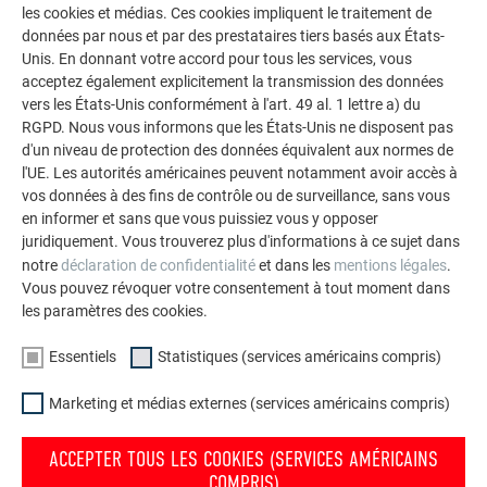
les cookies et médias. Ces cookies impliquent le traitement de
terrain », telle était l’idée de base de noma architekten. Ce
données par nous et par des prestataires tiers basés aux États-
projet de construction a été réalisé à la demande d’une
Unis. En donnant votre accord pour tous les services, vous
famille de quatre personnes qui a cherché, avec les
acceptez également explicitement la transmission des données
architectes, à créer un espace hors du commun adapté au
vers les États-Unis conformément à l'art. 49 al. 1 lettre a) du
quotidien de la vie familiale et à ses multiples aspects. Les
RGPD. Nous vous informons que les États-Unis ne disposent pas
pièces purement fonctionnelles donnent sur la rue, tandis
d'un niveau de protection des données équivalent aux normes de
que l’espace commun est aménagé dans la troisième
l'UE. Les autorités américaines peuvent notamment avoir accès à
vos données à des fins de contrôle ou de surveillance, sans vous
structure intégralement ouverte sur le jardin. Dans cette
en informer et sans que vous puissiez vous y opposer
partie que les maîtres d’ouvrage ont surnommée « séjour-
juridiquement. Vous trouverez plus d'informations à ce sujet dans
enfants » ou encore « cathédrale », les espaces de vie, de
notre
déclaration de confidentialité
et dans les
mentions légales
.
travail et de jeu s’étendent sur plusieurs étages.
Vous pouvez révoquer votre consentement à tout moment dans
les paramètres des cookies.
Essentiels
Statistiques (services américains compris)
Marketing et médias externes (services américains compris)
ACCEPTER TOUS LES COOKIES (SERVICES AMÉRICAINS
COMPRIS)