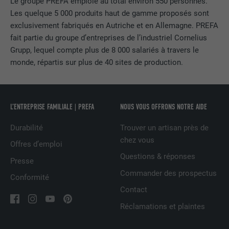
Le groupe PREFA emploie au total environ 550 personnes.
(p. ex. 10 ou 20) et si le filtre Google
FOURNISSEUR
Google Universal Analytics
Les quelque 5 000 produits haut de gamme proposés sont
SafeSearch doit être activé ou non.
exclusivement fabriqués en Autriche et en Allemagne. PREFA
EXPIRATION
1 jour
fait partie du groupe d’entreprises de l’industriel Cornelius
Grupp, lequel compte plus de 8 000 salariés à travers le
NOM
lang
Enregistre un identifiant unique utilisé
monde, répartis sur plus de 40 sites de production.
pour générer des données statistiques
FOURNISSEUR
ads.linkedin.com
UTILITÉ
sur la manière dont l'utilisateur utilise le
site Internet.
EXPIRATION
Session
L’ENTREPRISE FAMILIALE | PREFA
NOUS VOUS OFFRONS NOTRE AIDE
Enregistre la langue choisie par
UTILITÉ
NOM
_gaexp
Durabilité
Trouver un artisan près de
l'utilisateur pour un site Internet.
chez vous
Offres d’emploi
FOURNISSEUR
Google Optimize
Questions & réponses
Presse
NOM
lang
EXPIRATION
90 jours
Commander des prospectus
Conformité
FOURNISSEUR
LinkedIn
Contact
Est placé afin de tester si le navigateur
Réclamations et plaintes
UTILITÉ
autorise l'utilisation de cookies. Ne
EXPIRATION
Session
contient aucun élément d'identification.