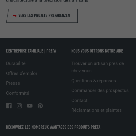
d'architecture à la précision des artisans.
VERS LES PROJETS PREFARENZEN
NOM
fr
FOURNISSEUR
Facebook
EXPIRATION
3 mois
L’ENTREPRISE FAMILIALE | PREFA
NOUS VOUS OFFRONS NOTRE AIDE
Est utilisé par Facebook pour afficher
Durabilité
Trouver un artisan près de
une série de produits publicitaires, par
UTILITÉ
chez vous
exemple des offres en temps réel
Offres d’emploi
d'annonceurs tiers.
Questions & réponses
Presse
Commander des prospectus
Conformité
NOM
IDE
Contact
Réclamations et plaintes
FOURNISSEUR
doubleclick.net
DÉCOUVREZ LES NOMBREUX AVANTAGES DES PRODUITS PREFA
EXPIRATION
1 an