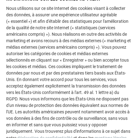
Nous utilisons sur ce site Internet des cookies visant à collecter
des données, à assurer une expérience utilisateur agréable
(« essentiel ») et afin d'établir des statistiques pour l'amélioration
de la qualité de notre site Internet (« statistiques (services
américains compris) »). Nous réalisons en outre des activités de
marketing et avons recours à des médias externes (« marketing et
médias externes (services américains compris) »). Vous pouvez
UN TRAVAIL DE PRÉCISION, LOSANGE PAR
autoriser les catégories de cookies et médias externes
LOSANGE
sélectionnés en cliquant sur « Enregistrer » ou bien accepter tous
les cookies et médias. Ces cookies impliquent le traitement de
données par nous et par des prestataires tiers basés aux États-
Afin de préserver des arêtes apparentes sans habillage en
Unis. En donnant votre accord pour tous les services, vous
aluminium, les couvreurs-zingueurs ont développé un détail
acceptez également explicitement la transmission des données
constructif spécifique. Ils ont prolongé le revêtement
vers les États-Unis conformément à l'art. 49 al. 1 lettre a) du
jusqu’au bardage du pignon, en y intégrant une
étroite rigole
RGPD. Nous vous informons que les États-Unis ne disposent pas
servant à la
fois de joint creux
et
d’évacuation des eaux
d'un niveau de protection des données équivalent aux normes de
pluviales
. Après avoir laissé un léger retrait, ils ont replié à
l'UE. Les autorités américaines peuvent notamment avoir accès à
mi-hauteur les losanges de toiture et des façades latérales.
vos données à des fins de contrôle ou de surveillance, sans vous
en informer et sans que vous puissiez vous y opposer
Le reste des surfaces a été couvert dans le prolongement de
juridiquement. Vous trouverez plus d'informations à ce sujet dans
la toiture, losange après losange. Un travail de précision qui