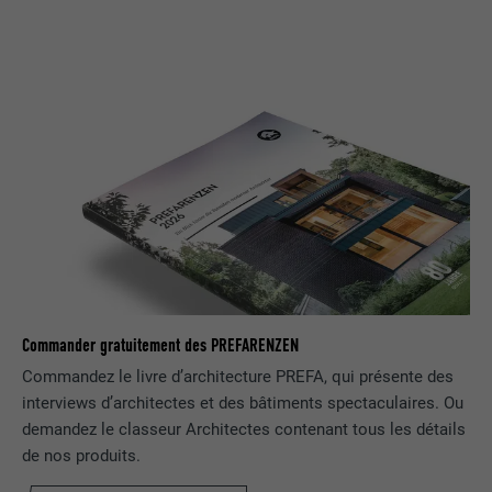
Utilisé par le service de réseau social
UTILITÉ
LinkedIn pour suivre l'utilisation de
services intégrés.
NOM
bscookie
FOURNISSEUR
LinkedIn
EXPIRATION
2 ans
Utilisé par le service de réseau social
UTILITÉ
LinkedIn pour suivre l'utilisation de
services intégrés
Commander gratuitement des PREFARENZEN
Commandez le livre d’architecture PREFA, qui présente des
interviews d’architectes et des bâtiments spectaculaires. Ou
NOM
UserMatchHistory
demandez le classeur Architectes contenant tous les détails
de nos produits.
FOURNISSEUR
LinkedIn