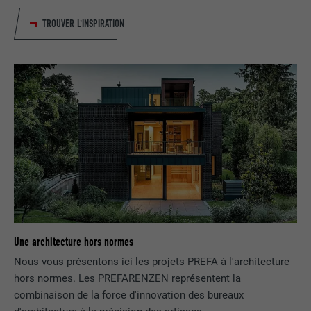
TROUVER L'INSPIRATION
FOURNISSEUR
LinkedIn
EXPIRATION
1 an
Est utilisé pour garantir que le même
UTILITÉ
attribut SameSite est disponible pour
tous les cookies dans ce navigateur
NOM
_fbp
FOURNISSEUR
Facebook
EXPIRATION
3 mois
Une architecture hors normes
Est utilisé par Facebook pour afficher
Nous vous présentons ici les projets PREFA à l'architecture
une série de produits publicitaires, par
hors normes. Les PREFARENZEN représentent la
UTILITÉ
exemple des offres en temps réel
combinaison de la force d'innovation des bureaux
d'annonceurs tiers.