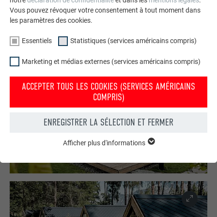
notre
déclaration de confidentialité
et dans les
mentions légales
.
a manifestement porté ses fruits. Le projet du Natterer See
Vous pouvez révoquer votre consentement à tout moment dans
jouit aujourd’hui d’une reconnaissance internationale, tout
les paramètres des cookies.
comme le savoir-faire artisanal qu’il met en valeur.
Essentiels
Statistiques (services américains compris)
Marketing et médias externes (services américains compris)
ACCEPTER TOUS LES COOKIES (SERVICES AMÉRICAINS
COMPRIS)
ENREGISTRER LA SÉLECTION ET FERMER
Afficher plus d'informations
ESSENTIELS
Les cookies du groupe « Essentiels » sont nécessaires aux
fonctions de base du site Internet. Ils garantissent que le site
Internet fonctionne correctement.
Afficher les informations relatives aux cookies
NOM
PHPSESSID