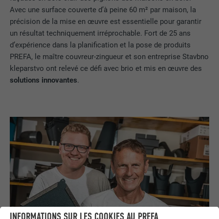
Avec une surface couverte d’à peine 60 m² par maison, la
précision de la mise en œuvre est essentielle pour garantir
un résultat techniquement irréprochable. Fort de 25 ans
d’expérience dans la planification et la pose de produits
PREFA, le maître couvreur-zingueur et son entreprise Stavbno
kleparstvo ont relevé ce défi avec brio et mis en œuvre des
solutions innovantes
.
INFORMATIONS SUR LES COOKIES AU PREFA