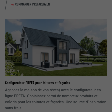
EXPIRATION
29 jours
COMMANDER PREFARENZEN
Est utilisé pour suivre l'utilisateur sur
plusieurs sites Internet afin d'afficher de
UTILITÉ
la publicité adaptée aux préférences de
l'utilisateur.
NOM
lidc
FOURNISSEUR
LinkedIn
EXPIRATION
1 jour
Utilisé par le service de réseau social
Configurateur PREFA pour toitures et façades
UTILITÉ
LinkedIn pour suivre l'utilisation de
Agencez la maison de vos rêves) avec le configurateur en
services intégrés
ligne PREFA. Choisissez parmi de nombreux produits et
coloris pour les toitures et façades. Une source d’inspiration
sans frais !
NOM
lissc