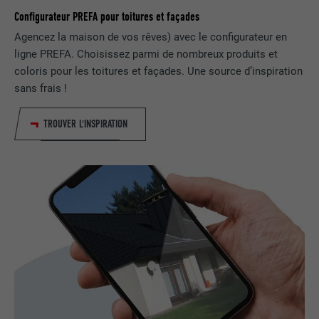
Est placé afin de tester si le navigateur
Configurateur PREFA pour toitures et façades
UTILITÉ
autorise l'utilisation de cookies. Ne
EXPIRATION
Session
Agencez la maison de vos rêves) avec le configurateur en
contient aucun élément d'identification.
ligne PREFA. Choisissez parmi de nombreux produits et
Utilisé par LinkedIn lorsqu'un site
coloris pour les toitures et façades. Une source d’inspiration
UTILITÉ
Internet contient une fenêtre « Suivez-
sans frais !
nous » intégrée.
TROUVER L'INSPIRATION
NOM
bcookie
FOURNISSEUR
LinkedIn
EXPIRATION
2 ans
Utilisé par le service de réseau social
UTILITÉ
LinkedIn pour suivre l'utilisation de
services intégrés.
NOM
bscookie