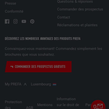
Questions & réponses
Presse
Commander des prospectus
Conformité
NOM
lidc
Contact
Réclamations et plaintes
FOURNISSEUR
LinkedIn
EXPIRATION
1 jour
DÉCOUVREZ LES NOMBREUX AVANTAGES DES PRODUITS PREFA
Utilisé par le service de réseau social
Convainquez-vous maintenant! Commandez simplement les
UTILITÉ
LinkedIn pour suivre l'utilisation de
brochures que vous souhaitez.
services intégrés
COMMANDER DES PROSPECTUS GRATUITS
NOM
lissc
My PREFA
Luxembourg
FOURNISSEUR
LinkedIn
EXPIRATION
1 an
Information
Protection
Mentions
sur le droit de
Paramètres
des
AGB
Est utilisé pour garantir que le même