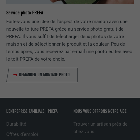
Service photo PREFA
FOURNISSEUR
LinkedIn
Faites-vous une idée de l'aspect de votre maison avec une
EXPIRATION
2 ans
nouvelle toiture PREFA grâce au service photo gratuit de
PREFA. Il vous suffit de télécharger deux photos de votre
Utilisé par le service de réseau social
maison et de sélectionner le produit et la couleur. Peu de
UTILITÉ
LinkedIn pour suivre l'utilisation de
temps après, vous recevrez par e-mail une photo éditée avec
services intégrés
le toit PREFA de votre choix.
DEMANDER UN MONTAGE PHOTO
NOM
UserMatchHistory
FOURNISSEUR
LinkedIn
EXPIRATION
29 jours
L’ENTREPRISE FAMILIALE | PREFA
NOUS VOUS OFFRONS NOTRE AIDE
Est utilisé pour suivre l'utilisateur sur
Durabilité
Trouver un artisan près de
plusieurs sites Internet afin d'afficher de
UTILITÉ
chez vous
la publicité adaptée aux préférences de
Offres d’emploi
l'utilisateur.