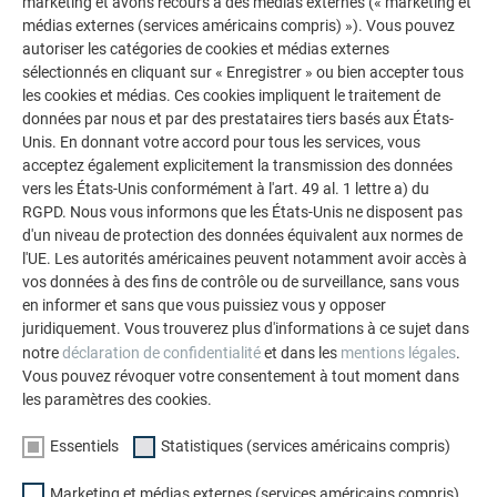
marketing et avons recours à des médias externes (« marketing et
médias externes (services américains compris) »). Vous pouvez
autoriser les catégories de cookies et médias externes
POUR DES FAÇADES ENTIÈRES OU DES ACCENTS
sélectionnés en cliquant sur « Enregistrer » ou bien accepter tous
les cookies et médias. Ces cookies impliquent le traitement de
CIBLÉS
données par nous et par des prestataires tiers basés aux États-
Unis. En donnant votre accord pour tous les services, vous
Que ce soit pour attirer le regard sur certaines parties de la
acceptez également explicitement la transmission des données
façade, comme protection esthétique contre les regards
vers les États-Unis conformément à l'art. 49 al. 1 lettre a) du
indiscrets et le vent sur les balcons ou pour l'ensemble de
RGPD. Nous vous informons que les États-Unis ne disposent pas
l'enveloppe extérieure, les profilés extrudés PREFA Welle et
d'un niveau de protection des données équivalent aux normes de
l'UE. Les autorités américaines peuvent notamment avoir accès à
Zacke permettent de personnaliser chaque maison. À
vos données à des fins de contrôle ou de surveillance, sans vous
l'intérieur également, les profilés apportent des touches
en informer et sans que vous puissiez vous y opposer
décoratives ciblées, par exemple dans les halls d'entrée ou
juridiquement. Vous trouverez plus d'informations à ce sujet dans
les espaces d'accueil spacieux dotés d'un éclairage indirect.
notre
déclaration de confidentialité
et dans les
mentions légales
.
Grâce à leur conception robuste, ils conviennent
Vous pouvez révoquer votre consentement à tout moment dans
particulièrement aux zones du rez-de-chaussée fortement
les paramètres des cookies.
sollicitées. Il en résulte une enveloppe de
bâtiment moderne
,
Essentiels
Statistiques (services américains compris)
bien protégée
et qui fera le
bonheur de ses occupants
pendant de nombreuses années.
Marketing et médias externes (services américains compris)