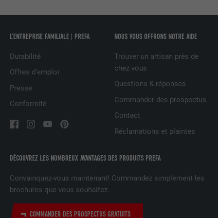
NOM
bcookie
L’ENTREPRISE FAMILIALE | PREFA
NOUS VOUS OFFRONS NOTRE AIDE
FOURNISSEUR
LinkedIn
Durabilité
Trouver un artisan près de
chez vous
EXPIRATION
2 ans
Offres d’emploi
Questions & réponses
Presse
Utilisé par le service de réseau social
Commander des prospectus
UTILITÉ
LinkedIn pour suivre l'utilisation de
Conformité
services intégrés.
Contact
Réclamations et plaintes
NOM
bscookie
DÉCOUVREZ LES NOMBREUX AVANTAGES DES PRODUITS PREFA
FOURNISSEUR
LinkedIn
Convainquez-vous maintenant! Commandez simplement les
brochures que vous souhaitez.
EXPIRATION
2 ans
Utilisé par le service de réseau social
COMMANDER DES PROSPECTUS GRATUITS