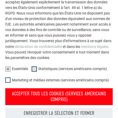
acceptez également explicitement la transmission des données
grandes que sur de petites surfaces. Ils sont idéals pour qui
vers les États-Unis conformément à l'art. 49 al. 1 lettre a) du
recherche le raffinement architectural, car ils peuvent être
RGPD. Nous vous informons que les États-Unis ne disposent pas
transformés de multiples manières — par fraisage, perçage,
d'un niveau de protection des données équivalent aux normes de
pliage, etc. —, ce qui permet de réaliser des façades et
l'UE. Les autorités américaines peuvent notamment avoir accès à
surfaces murales hors du commun.
vos données à des fins de contrôle ou de surveillance, sans vous
en informer et sans que vous puissiez vous y opposer
juridiquement. Vous trouverez plus d'informations à ce sujet dans
notre
déclaration de confidentialité
et dans les
mentions légales
.
CARACTÉRISTIQUES TECHNIQUES
Vous pouvez révoquer votre consentement à tout moment dans
PANNEAU COMPOSITE EN ALUMINIUM
les paramètres des cookies.
PREFABOND
Essentiels
Statistiques (services américains compris)
Marketing et médias externes (services américains compris)
MATÉRIAU :
ACCEPTER TOUS LES COOKIES (SERVICES AMÉRICAINS
aluminium prélaqué (face endroit)
COMPRIS)
âme FR (âme A2 sur demande)
aluminium avec vernis de protection (face envers)
ENREGISTRER LA SÉLECTION ET FERMER