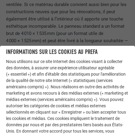
ventilée. Si ce matériau durable convient aussi bien pour les
constructions neuves que pour les rénovations, il peut
également être utilisé à l’intérieur où il apporte une touche
esthétique incomparable. Le panneau standard a un format
brut de 4 010 × 1 535 mm (pour un format utile de
4 000 × 1 525 mm) et peut être livré à la longueur souhaitée —
sans compter qu’avec ses 7,6 kg au mètre carré, c’est un
INFORMATIONS SUR LES COOKIES AU PREFA
véritable poids plume !
Nous utilisons sur ce site Internet des cookies visant à collecter
des données, à assurer une expérience utilisateur agréable
DE MULTIPLES TECHNIQUES DE MONTAGE ET
(« essentiel ») et afin d'établir des statistiques pour l'amélioration
FAÇONNAGE
de la qualité de notre site Internet (« statistiques (services
américains compris) »). Nous réalisons en outre des activités de
marketing et avons recours à des médias externes (« marketing et
Les différentes techniques de montage possibles sont un
médias externes (services américains compris) »). Vous pouvez
autre atout de ce produit : les panneaux composites en
autoriser les catégories de cookies et médias externes
aluminium PREFABOND peuvent être vissés ou collés sur
sélectionnés en cliquant sur « Enregistrer » ou bien accepter tous
des sous-constructions en bois et également rivetés ou
les cookies et médias. Ces cookies impliquent le traitement de
vissés sur des sous-constructions en aluminium. On obtient
données par nous et par des prestataires tiers basés aux États-
Unis. En donnant votre accord pour tous les services, vous
ainsi un ensemble homogène et élégant aussi bien sur de