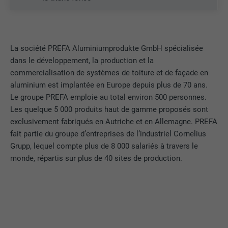
EXPIRATION
1 jour
NOM
lang
Enregistre un identifiant unique utilisé
pour générer des données statistiques
FOURNISSEUR
ads.linkedin.com
UTILITÉ
sur la manière dont l'utilisateur utilise le
La société PREFA Aluminiumprodukte GmbH spécialisée
site Internet.
dans le développement, la production et la
EXPIRATION
Session
commercialisation de systèmes de toiture et de façade en
aluminium est implantée en Europe depuis plus de 70 ans.
Enregistre la langue choisie par
UTILITÉ
NOM
_gaexp
l'utilisateur pour un site Internet.
Le groupe PREFA emploie au total environ 500 personnes.
Les quelque 5 000 produits haut de gamme proposés sont
FOURNISSEUR
Google Optimize
exclusivement fabriqués en Autriche et en Allemagne. PREFA
NOM
lang
fait partie du groupe d’entreprises de l’industriel Cornelius
EXPIRATION
90 jours
Grupp, lequel compte plus de 8 000 salariés à travers le
FOURNISSEUR
LinkedIn
monde, répartis sur plus de 40 sites de production.
Est placé afin de tester si le navigateur
UTILITÉ
autorise l'utilisation de cookies. Ne
EXPIRATION
Session
contient aucun élément d'identification.
Utilisé par LinkedIn lorsqu'un site
UTILITÉ
Internet contient une fenêtre « Suivez-
nous » intégrée.