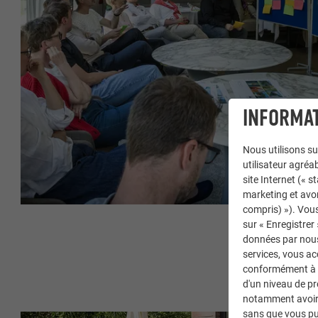
INFORMAT
Nous utilisons su
utilisateur agréab
site Internet (« 
marketing et avo
compris) »). Vous
sur « Enregistrer
données par nous 
services, vous a
conformément à l'
d'un niveau de p
notamment avoir 
sans que vous pu