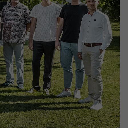
nées
rnet.
net.
de cookies. Ne
re « Suivez-