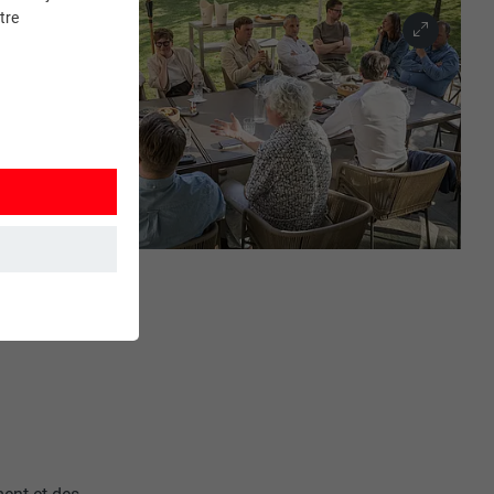
tre
et. Ils
mment le site