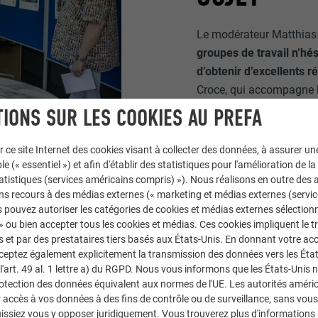
Le modérateur Matthias F
groupes de travail n’hé
d’obtenir d’excellents ré
Croce, qui accompagne le
nouvelle fois plongé cet
IONS SUR LES COOKIES AU PREFA
renouvelée. Les photograp
montrent comment les ma
r ce site Internet des cookies visant à collecter des données, à assurer u
globaux uniques.
le (« essentiel ») et afin d'établir des statistiques pour l'amélioration de la
statistiques (services américains compris) »). Nous réalisons en outre des a
ns recours à des médias externes (« marketing et médias externes (servi
 pouvez autoriser les catégories de cookies et médias externes sélection
 » ou bien accepter tous les cookies et médias. Ces cookies impliquent le 
et par des prestataires tiers basés aux États-Unis. En donnant votre acc
cceptez également explicitement la transmission des données vers les Éta
art. 49 al. 1 lettre a) du RGPD. Nous vous informons que les États-Unis 
rotection des données équivalent aux normes de l'UE. Les autorités améri
accès à vos données à des fins de contrôle ou de surveillance, sans vous
issiez vous y opposer juridiquement. Vous trouverez plus d'informations 