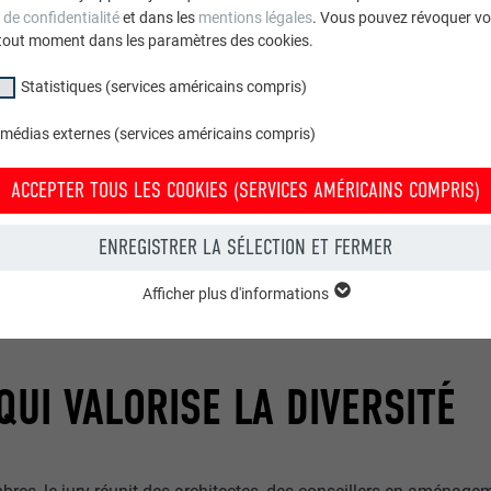
 de confidentialité
et dans les
mentions légales
. Vous pouvez révoquer vo
tout moment dans les paramètres des cookies.
Statistiques (services américains compris)
 médias externes (services américains compris)
ACCEPTER TOUS LES COOKIES (SERVICES AMÉRICAINS COMPRIS)
ENREGISTRER LA SÉLECTION ET FERMER
Afficher plus d'informations
groupe « Essentiels » sont nécessaires aux fonctions de base du site Intern
e le site Internet fonctionne correctement.
QUI VALORISE LA DIVERSITÉ
Afficher les informations relatives aux cookies
PHPSESSID
(SERVICES AMÉRICAINS COMPRIS)
UR
PHP
tatistiques (services américains compris) » nous aident à comprendre co