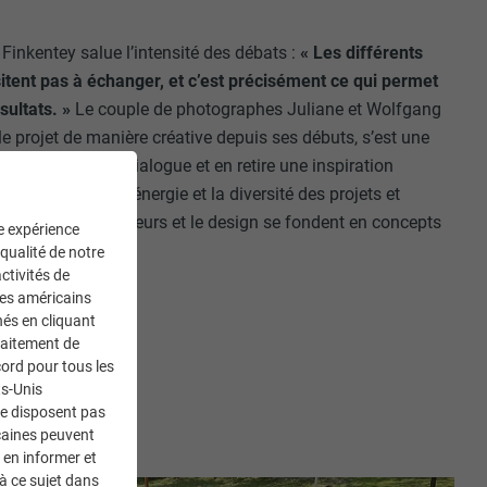
inkentey salue l’intensité des débats :
« Les différents
sitent pas à échanger, et c’est précisément ce qui permet
sultats. »
Le couple de photographes Juliane et Wolfgang
 projet de manière créative depuis ses débuts, s’est une
te année dans le dialogue et en retire une inspiration
hes capturent l’énergie et la diversité des projets et
tériaux, les couleurs et le design se fondent en concepts
ne expérience
 qualité de notre
ctivités de
ces américains
nés en cliquant
traitement de
ord pour tous les
ts-Unis
ne disposent pas
caines peuvent
 en informer et
à ce sujet dans