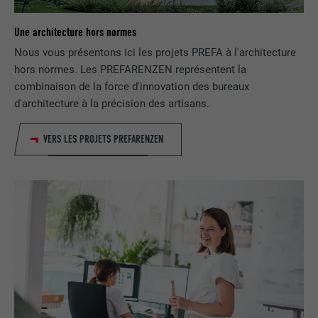
FOURNISSEUR
LinkedIn
Une architecture hors normes
Nous vous présentons ici les projets PREFA à l'architecture
EXPIRATION
2 ans
hors normes. Les PREFARENZEN représentent la
combinaison de la force d'innovation des bureaux
Utilisé par le service de réseau social
d'architecture à la précision des artisans.
UTILITÉ
LinkedIn pour suivre l'utilisation de
services intégrés.
VERS LES PROJETS PREFARENZEN
NOM
bscookie
FOURNISSEUR
LinkedIn
EXPIRATION
2 ans
Utilisé par le service de réseau social
UTILITÉ
LinkedIn pour suivre l'utilisation de
services intégrés