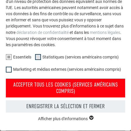
pluviales
a été pensée différemment selon les côtés : sur la
d'un niveau de protection des données équivalent aux normes de
façade arrière, l’évacuation se fait par une gouttière
l'UE. Les autorités américaines peuvent notamment avoir accès à
vos données à des fins de contrôle ou de surveillance, sans vous
classique, tandis qu’aucune gouttière n’a été prévue sur la
en informer et sans que vous puissiez vous y opposer
façade avant, largement visible. Le retrait de la façade
juridiquement. Vous trouverez plus d'informations à ce sujet dans
permet cette configuration sans difficulté technique. Les
notre
déclaration de confidentialité
et dans les
mentions légales
.
étroits débords de toit sur la partie pignon du bâtiment ont
Vous pouvez révoquer votre consentement à tout moment dans
également été conçus de manière intentionnelle. Ils
les paramètres des cookies.
protègent les façades en saule des intempéries et
témoignent, malgré la simplicité apparente du projet, du soin
Essentiels
Statistiques (services américains compris)
apporté à une exécution artisanale précise.
Marketing et médias externes (services américains compris)
ACCEPTER TOUS LES COOKIES (SERVICES AMÉRICAINS
COMPRIS)
ENREGISTRER LA SÉLECTION ET FERMER
Afficher plus d'informations
ESSENTIELS
Les cookies du groupe « Essentiels » sont nécessaires aux