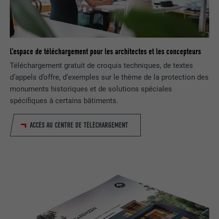
NOM
UserMatchHistory
FOURNISSEUR
LinkedIn
L’espace de téléchargement pour les architectes et les concepteurs
EXPIRATION
29 jours
Téléchargement gratuit de croquis techniques, de textes
d’appels d’offre, d’exemples sur le thème de la protection des
Est utilisé pour suivre l'utilisateur sur
monuments historiques et de solutions spéciales
plusieurs sites Internet afin d'afficher de
UTILITÉ
spécifiques à certains bâtiments.
la publicité adaptée aux préférences de
l'utilisateur.
ACCÈS AU CENTRE DE TÉLÉCHARGEMENT
NOM
lidc
FOURNISSEUR
LinkedIn
EXPIRATION
1 jour
Utilisé par le service de réseau social