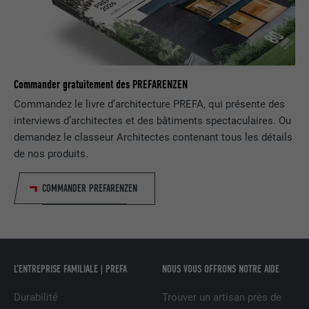
UTILITÉ
LinkedIn pour suivre l'utilisation de
services intégrés
NOM
lissc
Commander gratuitement des PREFARENZEN
FOURNISSEUR
LinkedIn
Commandez le livre d’architecture PREFA, qui présente des
interviews d’architectes et des bâtiments spectaculaires. Ou
EXPIRATION
1 an
demandez le classeur Architectes contenant tous les détails
de nos produits.
Est utilisé pour garantir que le même
UTILITÉ
attribut SameSite est disponible pour
COMMANDER PREFARENZEN
tous les cookies dans ce navigateur
NOM
_fbp
L’ENTREPRISE FAMILIALE | PREFA
NOUS VOUS OFFRONS NOTRE AIDE
FOURNISSEUR
Facebook
Durabilité
Trouver un artisan près de
EXPIRATION
3 mois