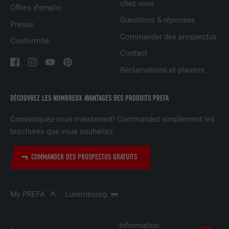
chez vous
Offres d’emploi
Est utilisé par Facebook pour afficher
Questions & réponses
Presse
une série de produits publicitaires, par
UTILITÉ
Commander des prospectus
Conformité
exemple des offres en temps réel
d'annonceurs tiers.
Contact
Réclamations et plaintes
NOM
fr
DÉCOUVREZ LES NOMBREUX AVANTAGES DES PRODUITS PREFA
FOURNISSEUR
Facebook
Convainquez-vous maintenant! Commandez simplement les
brochures que vous souhaitez.
EXPIRATION
3 mois
Est utilisé par Facebook pour afficher
COMMANDER DES PROSPECTUS GRATUITS
une série de produits publicitaires, par
UTILITÉ
exemple des offres en temps réel
d'annonceurs tiers.
My PREFA
Luxembourg
NOM
IDE
Information