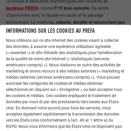
La toiture à deux pans asymétriques est couverte de
bardeaux PREFA
coloris
P.10 brun noisette.
Sa teinte
s’harmonise avec la façade en saule et le paysage
environnant. Le matériau,
robuste, durable et nécessitant peu
d’entretien
, s’inscrit parfaitement dans le concept
INFORMATIONS SUR LES COOKIES AU PREFA
pragmatique de la construction. Un détail remarquable : le
Nous utilisons sur ce site Internet des cookies visant à collecter
long bandeau de fenêtres qui s’étire presque sur toute la
des données, à assurer une expérience utilisateur agréable
largeur de la toiture, interrompant le revêtement en bardeaux.
(« essentiel ») et afin d'établir des statistiques pour l'amélioration
La réalisation de cette solution sur mesure a nécessité une
de la qualité de notre site Internet (« statistiques (services
planification et une mise en œuvre particulièrement
américains compris) »). Nous réalisons en outre des activités de
marketing et avons recours à des médias externes (« marketing et
soignées. Philippe Iacono di Cacito, de l’entreprise ID
médias externes (services américains compris) »). Vous pouvez
Couverture, responsable de la toiture, explique : « Le lien
autoriser les catégories de cookies et médias externes
personnel avec les projets est essentiel pour moi. » En
sélectionnés en cliquant sur « Enregistrer » ou bien accepter tous
étroite collaboration avec les architectes, il a conçu des
les cookies et médias. Ces cookies impliquent le traitement de
raccords spécifiques, un projet expérimental en construction
données par nous et par des prestataires tiers basés aux États-
bois comme celui-ci ne permettant pas de recourir à une
Unis. En donnant votre accord pour tous les services, vous
couverture standard.
acceptez également explicitement la transmission des données
vers les États-Unis conformément à l'art. 49 al. 1 lettre a) du
À la demande des propriétaires,
l’évacuation des eaux
RGPD. Nous vous informons que les États-Unis ne disposent pas