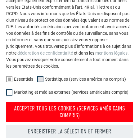
acceptez également explicitement la transmission des données
vers les États-Unis conformément à l'art. 49 al. 1 lettre a) du
RGPD. Nous vous informons que les États-Unis ne disposent pas
d'un niveau de protection des données équivalent aux normes de
l'UE. Les autorités américaines peuvent notamment avoir accès à
vos données à des fins de contrôle ou de surveillance, sans vous
en informer et sans que vous puissiez vous y opposer
juridiquement. Vous trouverez plus d'informations à ce sujet dans
notre
déclaration de confidentialité
et dans les
mentions légales
.
Vous pouvez révoquer votre consentement à tout moment dans
les paramètres des cookies.
Essentiels
Statistiques (services américains compris)
Marketing et médias externes (services américains compris)
ACCEPTER TOUS LES COOKIES (SERVICES AMÉRICAINS
COMPRIS)
9 400 VARIANTES UNIQUES POSSIBLES
ENREGISTRER LA SÉLECTION ET FERMER
Le configurateur en ligne PREFA offre une large gamme