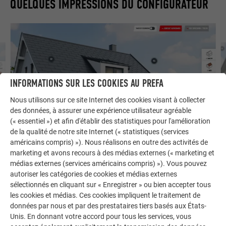
QUELQUES IMPRESSIONS DU CONFIGURATEUR
INFORMATIONS SUR LES COOKIES AU PREFA
Nous utilisons sur ce site Internet des cookies visant à collecter
des données, à assurer une expérience utilisateur agréable
(« essentiel ») et afin d'établir des statistiques pour l'amélioration
de la qualité de notre site Internet (« statistiques (services
EX
américains compris) »). Nous réalisons en outre des activités de
C
EXEMPLE DE CONFIGURATION DE MAISON INDIVIDUELLE, TOIT À DEUX
marketing et avons recours à des médias externes (« marketing et
VERSANTS
médias externes (services américains compris) »). Vous pouvez
autoriser les catégories de cookies et médias externes
sélectionnés en cliquant sur « Enregistrer » ou bien accepter tous
les cookies et médias. Ces cookies impliquent le traitement de
données par nous et par des prestataires tiers basés aux États-
Unis. En donnant votre accord pour tous les services, vous