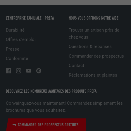
NOM
bcookie
L’ENTREPRISE FAMILIALE | PREFA
NOUS VOUS OFFRONS NOTRE AIDE
FOURNISSEUR
LinkedIn
Durabilité
Trouver un artisan près de
chez vous
Offres d’emploi
EXPIRATION
2 ans
Questions & réponses
Presse
Utilisé par le service de réseau social
Commander des prospectus
Conformité
UTILITÉ
LinkedIn pour suivre l'utilisation de
Contact
services intégrés.
Réclamations et plaintes
NOM
bscookie
DÉCOUVREZ LES NOMBREUX AVANTAGES DES PRODUITS PREFA
FOURNISSEUR
LinkedIn
Convainquez-vous maintenant! Commandez simplement les
brochures que vous souhaitez.
EXPIRATION
2 ans
COMMANDER DES PROSPECTUS GRATUITS
Utilisé par le service de réseau social