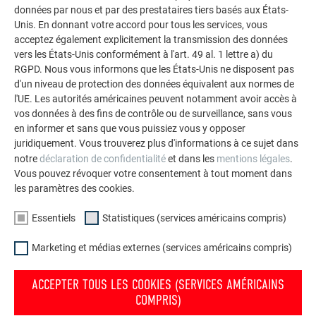
données par nous et par des prestataires tiers basés aux États-
Toiture, façade, solaire, gouttières et protection contre les
Unis. En donnant votre accord pour tous les services, vous
crues – avec les produits PREFA en aluminium, votre maison
acceptez également explicitement la transmission des données
est non seulement jolie, mais aussi bien protégée !
vers les États-Unis conformément à l'art. 49 al. 1 lettre a) du
RGPD. Nous vous informons que les États-Unis ne disposent pas
COMMANDER GRATUITEMENT
d'un niveau de protection des données équivalent aux normes de
l'UE. Les autorités américaines peuvent notamment avoir accès à
vos données à des fins de contrôle ou de surveillance, sans vous
en informer et sans que vous puissiez vous y opposer
juridiquement. Vous trouverez plus d'informations à ce sujet dans
notre
déclaration de confidentialité
et dans les
mentions légales
.
Vous pouvez révoquer votre consentement à tout moment dans
les paramètres des cookies.
Essentiels
Statistiques (services américains compris)
Marketing et médias externes (services américains compris)
ACCEPTER TOUS LES COOKIES (SERVICES AMÉRICAINS
COMPRIS)
Catalogue de produits PREFA