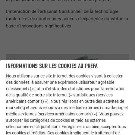
L'interaction de l'artisanat traditionnel, de la technologie
moderne et de nombreuses années d'expérience constitue la
base d'innovations significatives.
INFORMATIONS SUR LES COOKIES AU PREFA
Nous utilisons sur ce site Internet des cookies visant à collecter
des données, à assurer une expérience utilisateur agréable
(« essentiel ») et afin d'établir des statistiques pour l'amélioration
de la qualité de notre site Internet (« statistiques (services
américains compris) »). Nous réalisons en outre des activités de
marketing et avons recours à des médias externes (« marketing et
médias externes (services américains compris) »). Vous pouvez
autoriser les catégories de cookies et médias externes
sélectionnés en cliquant sur « Enregistrer » ou bien accepter tous
Commander gratuitement des prospectus PREFA
les cookies et médias. Ces cookies impliquent le traitement de