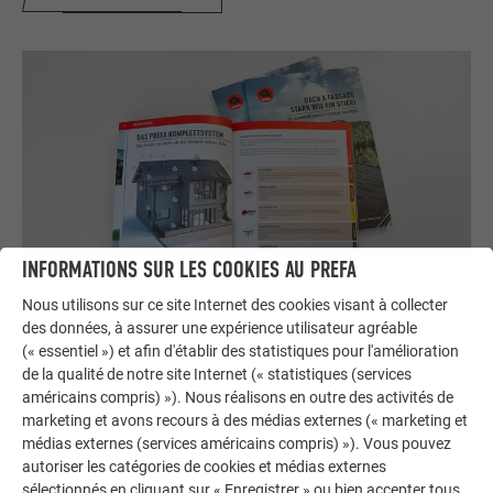
INFORMATIONS SUR LES COOKIES AU PREFA
Nous utilisons sur ce site Internet des cookies visant à collecter
des données, à assurer une expérience utilisateur agréable
Commander gratuitement des prospectus PREFA
(« essentiel ») et afin d'établir des statistiques pour l'amélioration
Toiture, façade, solaire, gouttières et protection contre les
de la qualité de notre site Internet (« statistiques (services
crues – avec les produits PREFA en aluminium, votre maison
américains compris) »). Nous réalisons en outre des activités de
est non seulement jolie, mais aussi bien protégée !
marketing et avons recours à des médias externes (« marketing et
médias externes (services américains compris) »). Vous pouvez
autoriser les catégories de cookies et médias externes
COMMANDER GRATUITEMENT
sélectionnés en cliquant sur « Enregistrer » ou bien accepter tous