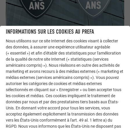
INFORMATIONS SUR LES COOKIES AU PREFA
La sicurezza di aver fatto la scelta giusta
Nous utilisons sur ce site Internet des cookies visant à collecter
Accordiamo fino a 40 anni di garanzia su materiale e colore.
des données, à assurer une expérience utilisateur agréable
Richiedi il certificato di garanzia per il tuo cliente.
(« essentiel ») et afin d'établir des statistiques pour l'amélioration
de la qualité de notre site Internet (« statistiques (services
MAGGIORI INFORMAZIONI
américains compris) »). Nous réalisons en outre des activités de
marketing et avons recours à des médias externes (« marketing et
médias externes (services américains compris) »). Vous pouvez
autoriser les catégories de cookies et médias externes
sélectionnés en cliquant sur « Enregistrer » ou bien accepter tous
les cookies et médias. Ces cookies impliquent le traitement de
données par nous et par des prestataires tiers basés aux États-
Unis. En donnant votre accord pour tous les services, vous
acceptez également explicitement la transmission des données
vers les États-Unis conformément à l'art. 49 al. 1 lettre a) du
RGPD. Nous vous informons que les États-Unis ne disposent pas