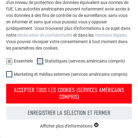
d'un niveau de protection des données équivalent aux normes de
l'UE. Les autorités américaines peuvent notamment avoir accès à
vos données à des fins de contrôle ou de surveillance, sans vous
en informer et sans que vous puissiez vous y opposer
juridiquement. Vous trouverez plus d'informations à ce sujet dans
notre
déclaration de confidentialité
et dans les
mentions légales
.
Durable, polyvalent, écologique
Vous pouvez révoquer votre consentement à tout moment dans
les paramètres des cookies.
L’aluminium constitue le matériau optimal pour les maîtres
d’ouvrage et les spécialistes en rénovation. Vous trouverez
Essentiels
Statistiques (services américains compris)
ici tous ses avantages.
Marketing et médias externes (services américains compris)
PLUS D’INFORMATIONS
ACCEPTER TOUS LES COOKIES (SERVICES AMÉRICAINS
COMPRIS)
ENREGISTRER LA SÉLECTION ET FERMER
Afficher plus d'informations
ESSENTIELS
Les cookies du groupe « Essentiels » sont nécessaires aux