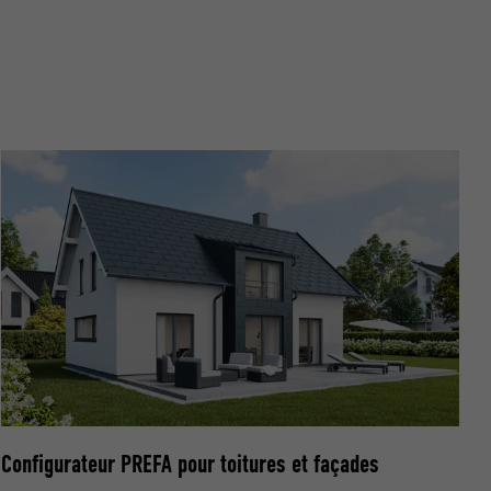
nées
rnet.
net.
de cookies. Ne
re « Suivez-
Configurateur PREFA pour toitures et façades