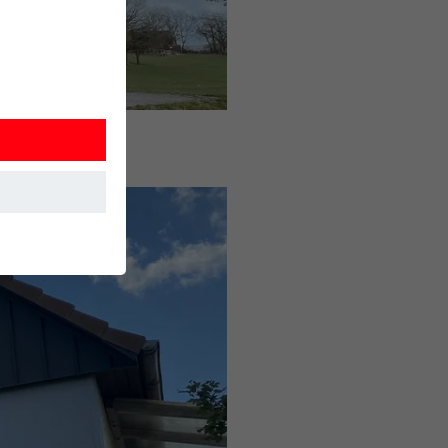
et. Ils
mment le site
r sur le site