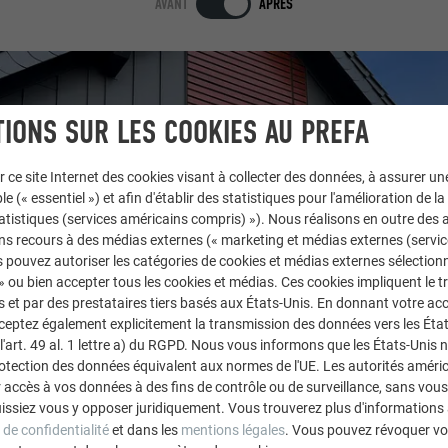
AVANT
APRÈS
IONS SUR LES COOKIES AU PREFA
r ce site Internet des cookies visant à collecter des données, à assurer u
le (« essentiel ») et afin d'établir des statistiques pour l'amélioration de la
statistiques (services américains compris) »). Nous réalisons en outre des a
ns recours à des médias externes (« marketing et médias externes (servi
 pouvez autoriser les catégories de cookies et médias externes sélection
 » ou bien accepter tous les cookies et médias. Ces cookies impliquent le 
et par des prestataires tiers basés aux États-Unis. En donnant votre acc
cceptez également explicitement la transmission des données vers les Éta
art. 49 al. 1 lettre a) du RGPD. Nous vous informons que les États-Unis 
rotection des données équivalent aux normes de l'UE. Les autorités améri
accès à vos données à des fins de contrôle ou de surveillance, sans vous
issiez vous y opposer juridiquement. Vous trouverez plus d'informations 
 de confidentialité
et dans les
mentions légales
. Vous pouvez révoquer vo