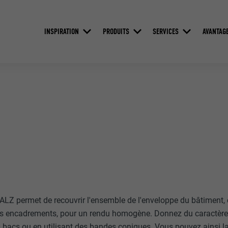
INSPIRATION
PRODUITS
SERVICES
AVANTAG
ALZ permet de recouvrir l'ensemble de l'enveloppe du bâtiment, c'
 les encadrements, pour un rendu homogène. Donnez du caractère
s bacs ou en utilisant des bandes coniques. Vous pouvez ainsi la