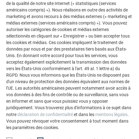
de la qualité de notre site Internet (« statistiques (services
américains compris) »). Nous réalisons en outre des activités de
marketing et avons recours à des médias externes (« marketing et
médias externes (services américains compris) »). Vous pouvez
autoriser les catégories de cookies et médias externes
sélectionnés en cliquant sur « Enregistrer » ou bien accepter tous
les cookies et médias. Ces cookies impliquent le traitement de
Rénovation de façades avec PREFA
données par nous et par des prestataires tiers basés aux États-
Unis. En donnant votre accord pour tous les services, vous
De nos jours, la rénovation moderne des façades ne se
acceptez également explicitement la transmission des données
limite plus à la simple protection. Les façades en aluminium
vers les États-Unis conformément à l'art. 49 al. 1 lettre a) du
PREFA garantissent une qualité durable et peuvent être
RGPD. Nous vous informons que les États-Unis ne disposent pas
combinées de manière flexible, ce qui les rend parfaites pour
d'un niveau de protection des données équivalent aux normes de
la rénovation personnalisée de bâtiments existants.
l'UE. Les autorités américaines peuvent notamment avoir accès à
vos données à des fins de contrôle ou de surveillance, sans vous
en informer et sans que vous puissiez vous y opposer
DÉTAILS SUR LA RÉNOVATION DE LA FAÇADE
juridiquement. Vous trouverez plus d'informations à ce sujet dans
notre
déclaration de confidentialité
et dans les
mentions légales
.
Vous pouvez révoquer votre consentement à tout moment dans
les paramètres des cookies.