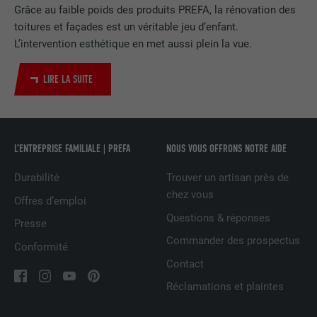
EXPIRATION
2 ans
Grâce au faible poids des produits PREFA, la rénovation des
toitures et façades est un véritable jeu d’enfant.
Utilisé par le service de réseau social
L’intervention esthétique en met aussi plein la vue.
UTILITÉ
LinkedIn pour suivre l'utilisation de
services intégrés
LIRE LA SUITE
NOM
UserMatchHistory
L’ENTREPRISE FAMILIALE | PREFA
NOUS VOUS OFFRONS NOTRE AIDE
FOURNISSEUR
LinkedIn
Durabilité
Trouver un artisan près de
EXPIRATION
29 jours
chez vous
Offres d’emploi
Est utilisé pour suivre l'utilisateur sur
Questions & réponses
Presse
plusieurs sites Internet afin d'afficher de
UTILITÉ
Commander des prospectus
Conformité
la publicité adaptée aux préférences de
l'utilisateur.
Contact
Réclamations et plaintes
NOM
lidc