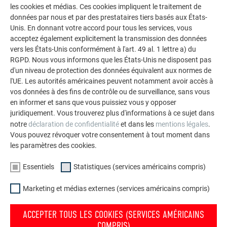
les cookies et médias. Ces cookies impliquent le traitement de
polyvalence de l’aluminium. Découvrez d’autres projets
données par nous et par des prestataires tiers basés aux États-
impressionnants avec les solutions en aluminium
Unis. En donnant votre accord pour tous les services, vous
durables de PREFA pour toitures, systèmes solaires et
acceptez également explicitement la transmission des données
façades.
vers les États-Unis conformément à l'art. 49 al. 1 lettre a) du
RGPD. Nous vous informons que les États-Unis ne disposent pas
d'un niveau de protection des données équivalent aux normes de
VOIR DAVANTAGE DE RÉFÉRENCES
l'UE. Les autorités américaines peuvent notamment avoir accès à
vos données à des fins de contrôle ou de surveillance, sans vous
en informer et sans que vous puissiez vous y opposer
juridiquement. Vous trouverez plus d'informations à ce sujet dans
notre
déclaration de confidentialité
et dans les
mentions légales
.
Vous pouvez révoquer votre consentement à tout moment dans
les paramètres des cookies.
Essentiels
Statistiques (services américains compris)
Marketing et médias externes (services américains compris)
ACCEPTER TOUS LES COOKIES (SERVICES AMÉRICAINS
COMPRIS)