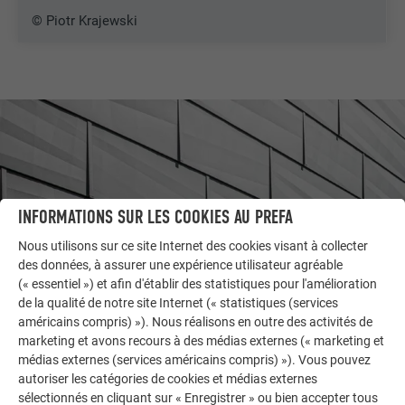
© Piotr Krajewski
INFORMATIONS SUR LES COOKIES AU PREFA
Nous utilisons sur ce site Internet des cookies visant à collecter
des données, à assurer une expérience utilisateur agréable
(« essentiel ») et afin d'établir des statistiques pour l'amélioration
de la qualité de notre site Internet (« statistiques (services
américains compris) »). Nous réalisons en outre des activités de
AUTRES BÂTIMENTS
marketing et avons recours à des médias externes (« marketing et
LAISSEZ-VOUS INSPIRER
médias externes (services américains compris) »). Vous pouvez
autoriser les catégories de cookies et médias externes
La galerie de références PREFA démontre la
sélectionnés en cliquant sur « Enregistrer » ou bien accepter tous