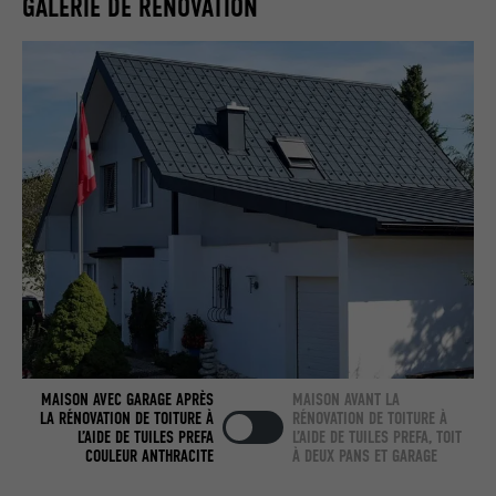
GALERIE DE RÉNOVATION
Utilisé par LinkedIn lorsqu'un site
UTILITÉ
Internet contient une fenêtre « Suivez-
nous » intégrée.
NOM
bcookie
FOURNISSEUR
LinkedIn
EXPIRATION
2 ans
Utilisé par le service de réseau social
UTILITÉ
LinkedIn pour suivre l'utilisation de
services intégrés.
MAISON AVEC GARAGE APRÈS
MAISON AVANT LA
NOM
bscookie
LA RÉNOVATION DE TOITURE À
RÉNOVATION DE TOITURE À
L’AIDE DE TUILES PREFA
L’AIDE DE TUILES PREFA, TOIT
COULEUR ANTHRACITE
À DEUX PANS ET GARAGE
FOURNISSEUR
LinkedIn