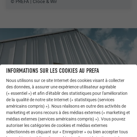
© PREFA | Croce & Wir
INFORMATIONS SUR LES COOKIES AU PREFA
Nous utilisons sur ce site Internet des cookies visant à collecter
des données, à assurer une expérience utilisateur agréable
(« essentiel ») et afin d'établir des statistiques pour l'amélioration
de la qualité de notre site Internet (« statistiques (services
américains compris) »). Nous réalisons en outre des activités de
AUTRES BÂTIMENTS
marketing et avons recours à des médias externes (« marketing et
LAISSEZ-VOUS INSPIRER
médias externes (services américains compris) »). Vous pouvez
autoriser les catégories de cookies et médias externes
La galerie de références PREFA démontre la
sélectionnés en cliquant sur « Enregistrer » ou bien accepter tous
polyvalence de l’aluminium. Découvrez d’autres projets