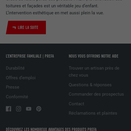
EXPIRATION
2 ans
toitures et façades est un véritable jeu d’enfant.
L’intervention esthétique en met aussi plein la vue.
Utilisé par le service de réseau social
UTILITÉ
LinkedIn pour suivre l'utilisation de
services intégrés
LIRE LA SUITE
NOM
UserMatchHistory
L’ENTREPRISE FAMILIALE | PREFA
NOUS VOUS OFFRONS NOTRE AIDE
FOURNISSEUR
LinkedIn
Durabilité
Trouver un artisan près de
EXPIRATION
29 jours
chez vous
Offres d’emploi
Questions & réponses
Est utilisé pour suivre l'utilisateur sur
Presse
plusieurs sites Internet afin d'afficher de
Commander des prospectus
UTILITÉ
Conformité
la publicité adaptée aux préférences de
Contact
l'utilisateur.
Réclamations et plaintes
NOM
lidc
DÉCOUVREZ LES NOMBREUX AVANTAGES DES PRODUITS PREFA