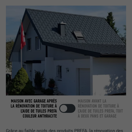
Utilisé par LinkedIn lorsqu'un site
UTILITÉ
Internet contient une fenêtre « Suivez-
nous » intégrée.
NOM
bcookie
FOURNISSEUR
LinkedIn
EXPIRATION
2 ans
Utilisé par le service de réseau social
UTILITÉ
LinkedIn pour suivre l'utilisation de
services intégrés.
MAISON AVEC GARAGE APRÈS
MAISON AVANT LA
LA RÉNOVATION DE TOITURE À
RÉNOVATION DE TOITURE À
NOM
bscookie
L’AIDE DE TUILES PREFA
L’AIDE DE TUILES PREFA, TOIT
COULEUR ANTHRACITE
À DEUX PANS ET GARAGE
FOURNISSEUR
LinkedIn
Grâce au faible poids des produits PREFA, la rénovation des