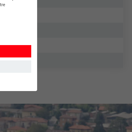
tre
et. Ils
mment le site