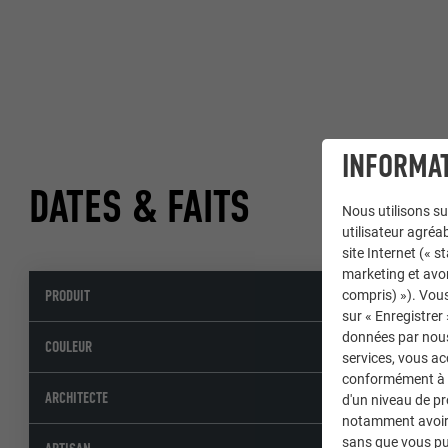
INFORMAT
DATES & FAITS
Nous utilisons su
utilisateur agréab
site Internet (« 
marketing et avo
PRODUIT
Losanges de
compris) »). Vous
sur « Enregistrer
données par nous 
06 P.10 vert
COULEUR
services, vous a
conformément à l'
LSB Architet
ARCHITECTE
d'un niveau de p
notamment avoir 
sans que vous pu
L.A. Latton