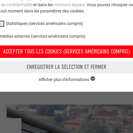
 de confidentialité
et dans les
mentions légales
. Vous pouvez révoquer vo
tout moment dans les paramètres des cookies.
Statistiques (services américains compris)
 médias externes (services américains compris)
blics & autres installations
ACCEPTER TOUS LES COOKIES (SERVICES AMÉRICAINS COMPRIS)
Dell’Aquila
ENREGISTRER LA SÉLECTION ET FERMER
Afficher plus d'informations
groupe « Essentiels » sont nécessaires aux fonctions de base du site Intern
e le site Internet fonctionne correctement.
Afficher les informations relatives aux cookies
PHPSESSID
(SERVICES AMÉRICAINS COMPRIS)
UR
PHP
tatistiques (services américains compris) » nous aident à comprendre co