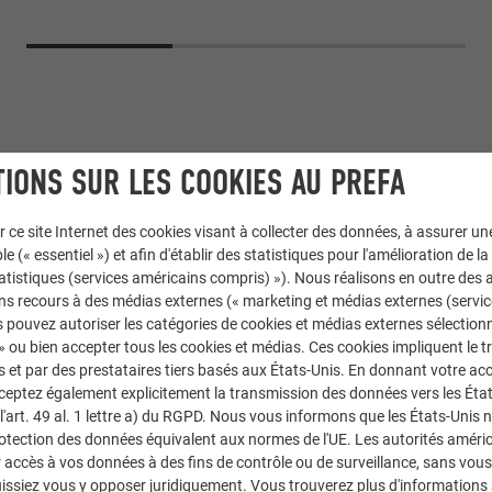
IONS SUR LES COOKIES AU PREFA
r ce site Internet des cookies visant à collecter des données, à assurer u
le (« essentiel ») et afin d'établir des statistiques pour l'amélioration de la
statistiques (services américains compris) »). Nous réalisons en outre des a
ns recours à des médias externes (« marketing et médias externes (servi
 toiture 29 × 29
 pouvez autoriser les catégories de cookies et médias externes sélection
 » ou bien accepter tous les cookies et médias. Ces cookies impliquent le 
et par des prestataires tiers basés aux États-Unis. En donnant votre acc
 mousse, 07 P.10 gris souris
cceptez également explicitement la transmission des données vers les Éta
art. 49 al. 1 lettre a) du RGPD. Nous vous informons que les États-Unis 
ti Associati
rotection des données équivalent aux normes de l'UE. Les autorités améri
accès à vos données à des fins de contrôle ou de surveillance, sans vous
issiez vous y opposer juridiquement. Vous trouverez plus d'informations 
eria SRL