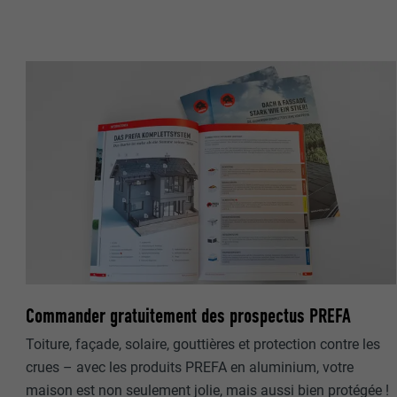
NOM
NOM
FOURNISSE
FOURNISSE
EXPIRATION
EXPIRATION
UTILITÉ
UTILITÉ
NOM
NOM
FOURNISSE
FOURNISSE
Commander gratuitement des prospectus PREFA
EXPIRATION
EXPIRATION
Toiture, façade, solaire, gouttières et protection contre les
crues – avec les produits PREFA en aluminium, votre
UTILITÉ
UTILITÉ
maison est non seulement jolie, mais aussi bien protégée !