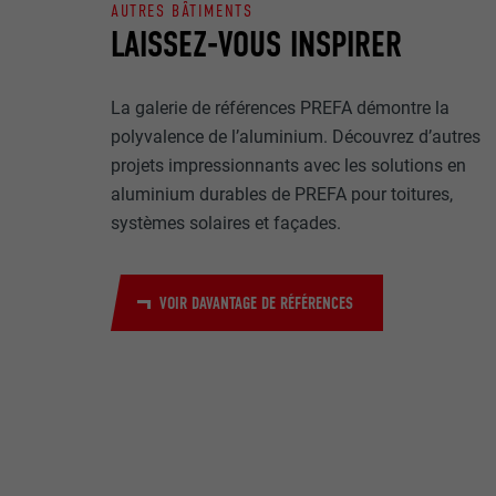
Internet est uti
EXPIRATION
AUTRES BÂTIMENTS
Internet.
LAISSEZ-VOUS INSPIRER
NOM
UTILITÉ
La galerie de références PREFA démontre la
MARKETING ET 
FOURNISSE
polyvalence de l’aluminium. Découvrez d’autres
Les cookies « M
projets impressionnants avec les solutions en
annonceurs (pres
EXPIRATION
aluminium durables de PREFA pour toitures,
visiteurs à tra
NOM
plateformes vid
systèmes solaires et façades.
UTILITÉ
FOURNISSE
NOM
EXPIRATION
VOIR DAVANTAGE DE RÉFÉRENCES
FOURNISSE
NOM
EXPIRATION
FOURNISSE
UTILITÉ
EXPIRATION
UTILITÉ
UTILITÉ