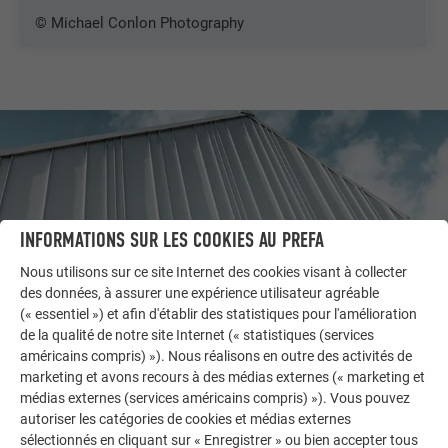
© Michael Conlon Photography
INFORMATIONS SUR LES COOKIES AU PREFA
Nous utilisons sur ce site Internet des cookies visant à collecter
des données, à assurer une expérience utilisateur agréable
(« essentiel ») et afin d'établir des statistiques pour l'amélioration
de la qualité de notre site Internet (« statistiques (services
américains compris) »). Nous réalisons en outre des activités de
AUTRES BÂTIMENTS
marketing et avons recours à des médias externes (« marketing et
LAISSEZ-VOUS INSPIRER
médias externes (services américains compris) »). Vous pouvez
autoriser les catégories de cookies et médias externes
La galerie de références PREFA démontre la
sélectionnés en cliquant sur « Enregistrer » ou bien accepter tous