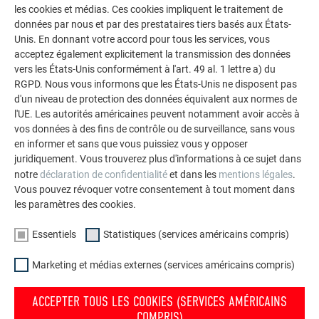
les cookies et médias. Ces cookies impliquent le traitement de
polyvalence de l’aluminium. Découvrez d’autres projets
données par nous et par des prestataires tiers basés aux États-
impressionnants avec les solutions en aluminium
Unis. En donnant votre accord pour tous les services, vous
durables de PREFA pour toitures, systèmes solaires et
acceptez également explicitement la transmission des données
façades.
vers les États-Unis conformément à l'art. 49 al. 1 lettre a) du
RGPD. Nous vous informons que les États-Unis ne disposent pas
d'un niveau de protection des données équivalent aux normes de
VOIR DAVANTAGE DE RÉFÉRENCES
l'UE. Les autorités américaines peuvent notamment avoir accès à
vos données à des fins de contrôle ou de surveillance, sans vous
en informer et sans que vous puissiez vous y opposer
juridiquement. Vous trouverez plus d'informations à ce sujet dans
notre
déclaration de confidentialité
et dans les
mentions légales
.
Vous pouvez révoquer votre consentement à tout moment dans
les paramètres des cookies.
Essentiels
Statistiques (services américains compris)
Marketing et médias externes (services américains compris)
ACCEPTER TOUS LES COOKIES (SERVICES AMÉRICAINS
COMPRIS)