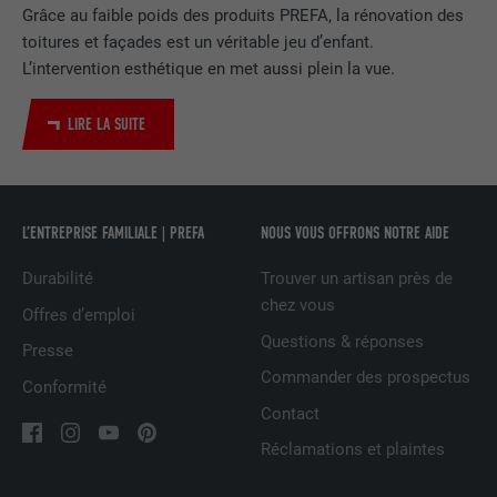
EXPIRATION
2 ans
Grâce au faible poids des produits PREFA, la rénovation des
toitures et façades est un véritable jeu d’enfant.
Utilisé par le service de réseau social
L’intervention esthétique en met aussi plein la vue.
UTILITÉ
LinkedIn pour suivre l'utilisation de
services intégrés
LIRE LA SUITE
NOM
UserMatchHistory
L’ENTREPRISE FAMILIALE | PREFA
NOUS VOUS OFFRONS NOTRE AIDE
FOURNISSEUR
LinkedIn
Durabilité
Trouver un artisan près de
EXPIRATION
29 jours
chez vous
Offres d’emploi
Est utilisé pour suivre l'utilisateur sur
Questions & réponses
Presse
plusieurs sites Internet afin d'afficher de
UTILITÉ
Commander des prospectus
Conformité
la publicité adaptée aux préférences de
l'utilisateur.
Contact
Réclamations et plaintes
NOM
lidc