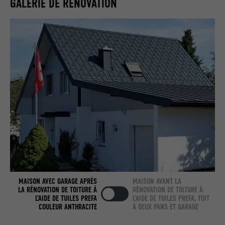
GALERIE DE RÉNOVATION
Utilisé par LinkedIn lorsqu'un site
UTILITÉ
Internet contient une fenêtre « Suivez-
nous » intégrée.
NOM
bcookie
FOURNISSEUR
LinkedIn
EXPIRATION
2 ans
Utilisé par le service de réseau social
UTILITÉ
LinkedIn pour suivre l'utilisation de
services intégrés.
MAISON AVEC GARAGE APRÈS
MAISON AVANT LA
NOM
bscookie
LA RÉNOVATION DE TOITURE À
RÉNOVATION DE TOITURE À
L’AIDE DE TUILES PREFA
L’AIDE DE TUILES PREFA, TOIT
COULEUR ANTHRACITE
À DEUX PANS ET GARAGE
FOURNISSEUR
LinkedIn